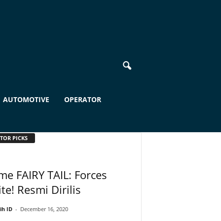
AUTOMOTIVE
OPERATOR
TOR PICKS
e FAIRY TAIL: Forces
te! Resmi Dirilis
ih ID
-
December 16, 2020