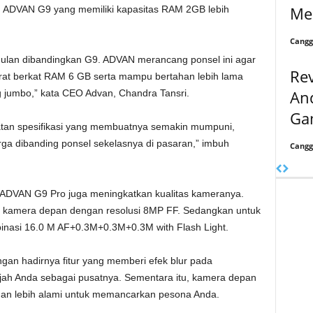
Me
a, ADVAN G9 yang memiliki kapasitas RAM 2GB lebih
Cangg
ulan dibandingkan G9. ADVAN merancang ponsel ini agar
Rev
rat berkat RAM 6 GB serta mampu bertahan lebih lama
An
ng jumbo,” kata CEO Advan, Chandra Tansri.
Gam
atan spesifikasi yang membuatnya semakin mumpuni,
rga dibanding ponsel sekelasnya di pasaran,” imbuh
Cangg
ADVAN G9 Pro juga meningkatkan kualitas kameranya.
ki kamera depan dengan resolusi 8MP FF. Sedangkan untuk
asi 16.0 M AF+0.3M+0.3M+0.3M with Flash Light.
gan hadirnya fitur yang memberi efek blur pada
ah Anda sebagai pusatnya. Sementara itu, kamera depan
l dan lebih alami untuk memancarkan pesona Anda.