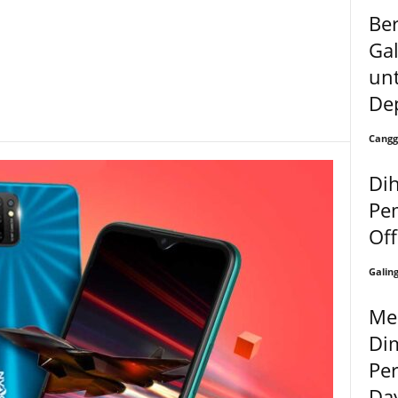
Be
Gal
unt
De
Cangg
Dih
Pe
Off
Galin
Me
Dim
Per
Day