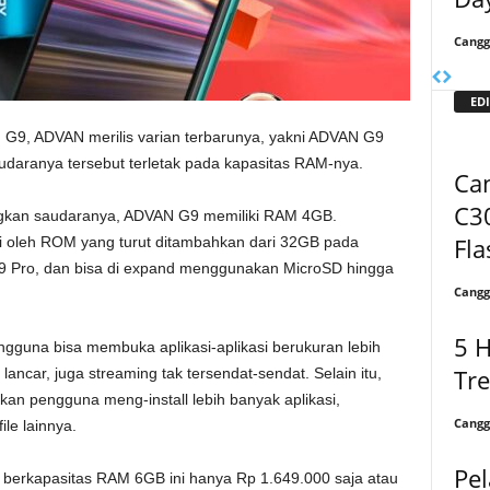
Cangg
EDI
 G9, ADVAN merilis varian terbarunya, yakni ADVAN G9
daranya tersebut terletak pada kapasitas RAM-nya.
Can
C3
gkan saudaranya, ADVAN G9 memiliki RAM 4GB.
Fla
uti oleh ROM yang turut ditambahkan dari 32GB pada
Pro, dan bisa di expand menggunakan MicroSD hingga
Cangg
5 H
guna bisa membuka aplikasi-aplikasi berukuran lebih
Tr
ancar, juga streaming tak tersendat-sendat. Selain itu,
n pengguna meng-install lebih banyak aplikasi,
Cangg
le lainnya.
Pel
 berkapasitas RAM 6GB ini hanya Rp 1.649.000 saja atau