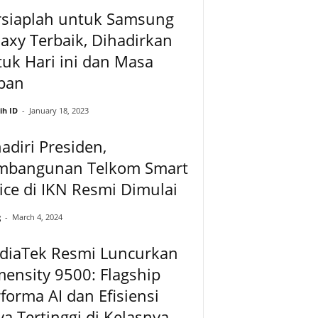
rsiaplah untuk Samsung
axy Terbaik, Dihadirkan
uk Hari ini dan Masa
pan
ih ID
-
January 18, 2023
adiri Presiden,
mbangunan Telkom Smart
ice di IKN Resmi Dimulai
g
-
March 4, 2024
diaTek Resmi Luncurkan
ensity 9500: Flagship
forma AI dan Efisiensi
a Tertinggi di Kelasnya