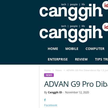
C
HOME
MOBILE
COMPUTER
A
N
ENTERPRISE
REVIEW
TIPS TR
G
G
Home
News
ADVAN G9 Pro Dibanderol Rp 1,5 Ju
I
NEWS
H
ADVAN G9 Pro Diba
I
D
By
Canggih ID
-
November 12, 2020
Facebook