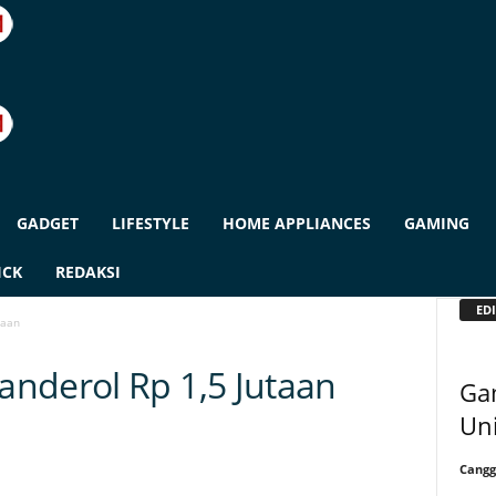
GADGET
LIFESTYLE
HOME APPLIANCES
GAMING
ICK
REDAKSI
EDI
taan
nderol Rp 1,5 Jutaan
Gam
Uni
Cangg