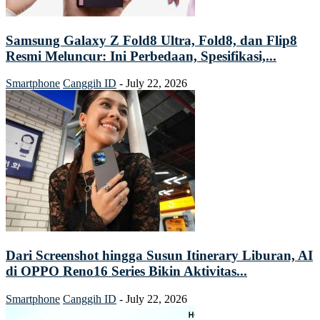
Samsung Galaxy Z Fold8 Ultra, Fold8, dan Flip8
Resmi Meluncur: Ini Perbedaan, Spesifikasi,...
Smartphone
Canggih ID
-
July 22, 2026
Dari Screenshot hingga Susun Itinerary Liburan, AI
di OPPO Reno16 Series Bikin Aktivitas...
Smartphone
Canggih ID
-
July 22, 2026