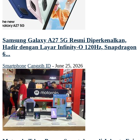
Samsung Galaxy A27 5G Resmi Diperkenalkan,
Hadir dengan Layar Infinity-O 120Hz, Snapdragon
6...
Smartphone
Canggih ID
-
June 25, 2026