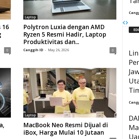
Ta
Cangg
Laptop
 16
Polytron Luxia dengan AMD
ED
g
Ryzen 5 Resmi Hadir, Laptop
Produktivitas dan...
Canggih ID
-
May 26, 2026
0
0
Li
Pe
Ja
Ut
Ti
Cangg
Laptop
DAN
a,
MacBook Neo Resmi Dijual di
Ma
iBox, Harga Mulai 10 Jutaan
Ua