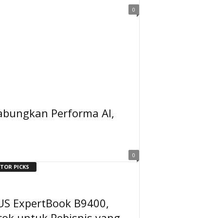
0
bungkan Performa AI,
0
ITOR PICKS
US ExpertBook B9400,
cok untuk Pebisnis yang