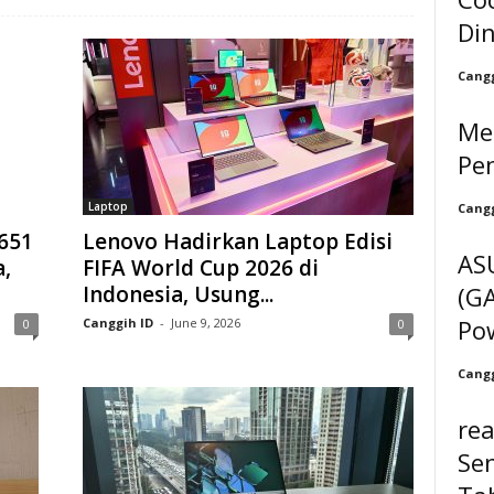
Di
Cangg
Me
Pe
Laptop
Cangg
651
Lenovo Hadirkan Laptop Edisi
AS
,
FIFA World Cup 2026 di
(GA
Indonesia, Usung...
Po
Canggih ID
-
June 9, 2026
0
0
Cangg
rea
Se