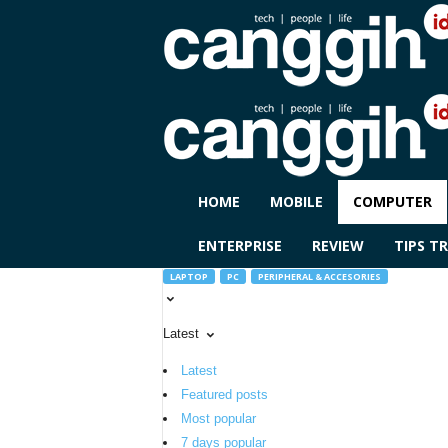
C
HOME
MOBILE
COMPUTER
A
N
ENTERPRISE
REVIEW
TIPS TR
G
G
LAPTOP
PC
PERIPHERAL & ACCESORIES
I
H
Latest
I
D
Latest
Featured posts
Most popular
7 days popular