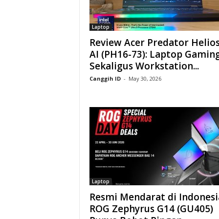
Laptop
Review Acer Predator Helios
AI (PH16-73): Laptop Gamin
Sekaligus Workstation...
Canggih ID
-
May 30, 2026
Laptop
Resmi Mendarat di Indonesi
ROG Zephyrus G14 (GU405)