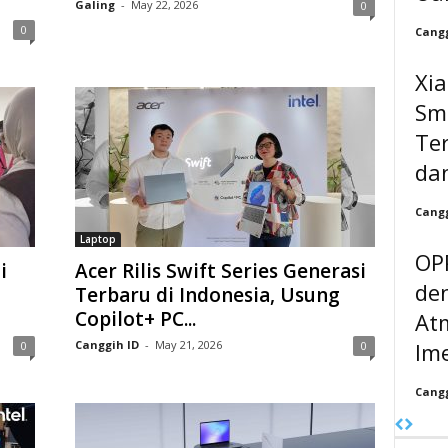
Galing
-
May 22, 2026
0
0
Cangg
Xi
Sma
Te
da
Cangg
Laptop
OP
i
Acer Rilis Swift Series Generasi
de
Terbaru di Indonesia, Usung
Copilot+ PC...
At
Ime
Canggih ID
-
May 21, 2026
0
0
Cangg