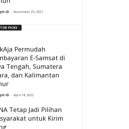
hun
ih ID
-
November 25, 2021
ITOR PICKS
nkAja Permudah
mbayaran E-Samsat di
wa Tengah, Sumatera
ara, dan Kalimantan
mur
ih ID
-
April 14, 2022
A Tetap Jadi Pilihan
syarakat untuk Kirim
ng