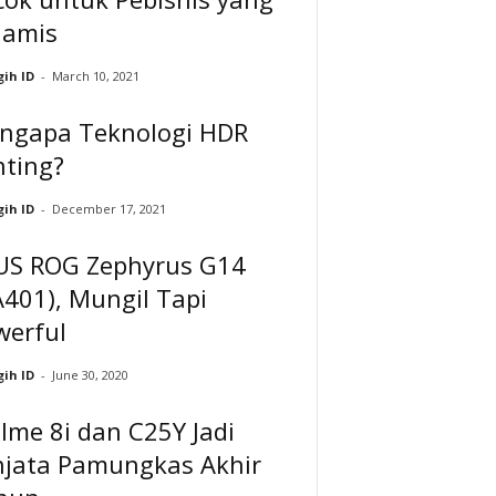
namis
ih ID
-
March 10, 2021
ngapa Teknologi HDR
nting?
ih ID
-
December 17, 2021
US ROG Zephyrus G14
401), Mungil Tapi
werful
ih ID
-
June 30, 2020
lme 8i dan C25Y Jadi
njata Pamungkas Akhir