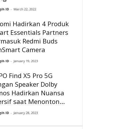
ih ID
-
March 22, 2022
aomi Hadirkan 4 Produk
rt Essentials Partners
rmasuk Redmi Buds
nSmart Camera
ih ID
-
January 19, 2023
PO Find X5 Pro 5G
ngan Speaker Dolby
mos Hadirkan Nuansa
rsif saat Menonton...
ih ID
-
January 28, 2023