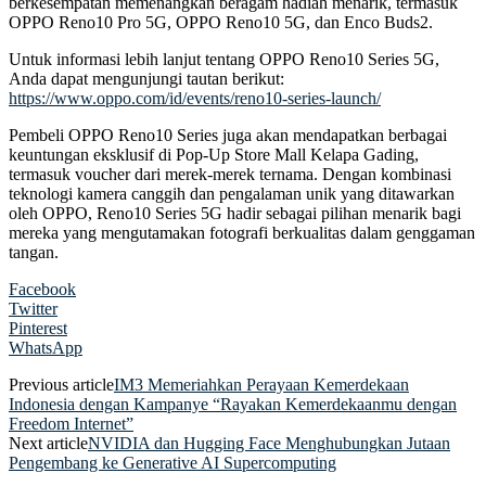
berkesempatan memenangkan beragam hadiah menarik, termasuk
OPPO Reno10 Pro 5G, OPPO Reno10 5G, dan Enco Buds2.
Untuk informasi lebih lanjut tentang OPPO Reno10 Series 5G,
Anda dapat mengunjungi tautan berikut:
https://www.oppo.com/id/events/reno10-series-launch/
Pembeli OPPO Reno10 Series juga akan mendapatkan berbagai
keuntungan eksklusif di Pop-Up Store Mall Kelapa Gading,
termasuk voucher dari merek-merek ternama. Dengan kombinasi
teknologi kamera canggih dan pengalaman unik yang ditawarkan
oleh OPPO, Reno10 Series 5G hadir sebagai pilihan menarik bagi
mereka yang mengutamakan fotografi berkualitas dalam genggaman
tangan.
Facebook
Twitter
Pinterest
WhatsApp
Previous article
IM3 Memeriahkan Perayaan Kemerdekaan
Indonesia dengan Kampanye “Rayakan Kemerdekaanmu dengan
Freedom Internet”
Next article
NVIDIA dan Hugging Face Menghubungkan Jutaan
Pengembang ke Generative AI Supercomputing