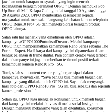
jawaban untuk harapan masyarakat yang ingin mencoba
kecanggihan beragam perangkat OPPO.” Dengan membuka Pop
Up Store di Mall Kelapa Gading mulai tanggal 10 Agustus hingga
20 Agustus 2023, OPPO memberikan kesempatan kepada
masyarakat untuk merasakan langsung kehebatan kamera telephoto
OPPO Reno10 Pro+ 5G dan mengeksplorasi beragam produk
OPPO lainnya.
Salah satu hal menarik yang dihadirkan oleh OPPO adalah
kampanye #OPPO1000PortraitsofDreams. Melalui kampanye ini,
OPPO ingin memperlihatkan kemampuan Reno Series sebagai The
Portrait Expert. Hasil karya dari kampanye ini dipamerkan dalam
bentuk pajangan di frame digital. Para content creator yang terlibat
dalam kampanye ini juga memberikan testimoni positif terkait
kemampuan kamera Reno10 Pro+ 5G.
Tomi, salah satu content creator yang berpartisipasi dalam
kampanye, menyatakan, “Saya bangga bisa menjadi bagian dari
kampanye yang dilakukan oleh OPPO ini. Saya tidak menyangka
hasil foto dari OPPO Reno10 Pro+ 5G ini, bisa sebagus dan sejernih
kamera professional.”
Selain itu, OPPO juga mengajak konsumen untuk menjadi bagian
dari kampanye ini melalui aktivitas di media sosial Instagram.
Dengan mengikuti mekanisme yang telah ditentukan, konsumen