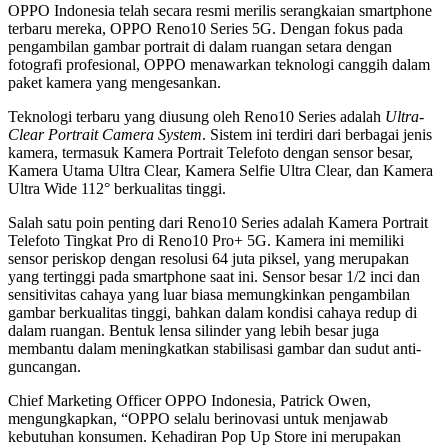
OPPO Indonesia telah secara resmi merilis serangkaian smartphone
terbaru mereka, OPPO Reno10 Series 5G. Dengan fokus pada
pengambilan gambar portrait di dalam ruangan setara dengan
fotografi profesional, OPPO menawarkan teknologi canggih dalam
paket kamera yang mengesankan.
Teknologi terbaru yang diusung oleh Reno10 Series adalah
Ultra-
Clear Portrait Camera System
. Sistem ini terdiri dari berbagai jenis
kamera, termasuk Kamera Portrait Telefoto dengan sensor besar,
Kamera Utama Ultra Clear, Kamera Selfie Ultra Clear, dan Kamera
Ultra Wide 112° berkualitas tinggi.
Salah satu poin penting dari Reno10 Series adalah Kamera Portrait
Telefoto Tingkat Pro di Reno10 Pro+ 5G. Kamera ini memiliki
sensor periskop dengan resolusi 64 juta piksel, yang merupakan
yang tertinggi pada smartphone saat ini. Sensor besar 1/2 inci dan
sensitivitas cahaya yang luar biasa memungkinkan pengambilan
gambar berkualitas tinggi, bahkan dalam kondisi cahaya redup di
dalam ruangan. Bentuk lensa silinder yang lebih besar juga
membantu dalam meningkatkan stabilisasi gambar dan sudut anti-
guncangan.
Chief Marketing Officer OPPO Indonesia, Patrick Owen,
mengungkapkan, “OPPO selalu berinovasi untuk menjawab
kebutuhan konsumen. Kehadiran Pop Up Store ini merupakan