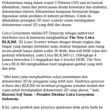
Dokumentasi ruang dalam wujud 3 Dimensi (3D) saat ini banyak
dibutuhkan, mulai dari perencanaan desain konstruksi dan arsitektur,
dokumentasi interior, dokumentasi bangunan bersejarah hingga
digunakan untuk produksi di industri perfilman. Untuk itu
dibutuhkan perangkat
3D laser scanner
untuk mendapatkan
dokumentasi visual 3D yang detil dan akurat.
Leica Geosystems melalui PT Datascrip sebagai
authorised
distributor
-nya di Indonesia menghadirkan
The New
Leica
BLK360
, 3D
Laser Scanner
terbaru dengan desain ringkas dan
ringan yang mampu memindai suatu struktur bangunan atau ruang
secara penuh hanya dalam waktu 20 detik, lima kali lebih cepat dari
generasi sebelumnya, yaitu Leica BLK360 G1. Dilengkapi 4
kamera beresolusi 13 megapiksel dan 5
bracket
HDR, The New
Leica BLK360 menghadirkan hasil tangkapan gambar yang detil
dan jelas.
“Misi kami yaitu menghadirkan solusi pemindaian dan
dokumentasi 3D ke pengguna yang lebih luas. Hadirnya generasi
terbaru dari BLK360 ini membuat pengguna semakin mudah dan
cepat untuk mendapatkan dokumentasi 3D yang akurat,” kata
Busroni Arif Yanto – Presiden Direktur Leica Geosystems
Indonesia.
Kini, calon pembeli atau penyewa apartemen tidak perlu hadir ke