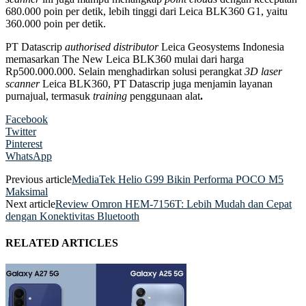
680.000 poin per detik, lebih tinggi dari Leica BLK360 G1, yaitu
360.000 poin per detik.
PT Datascrip
authorised distributor
Leica Geosystems Indonesia
memasarkan The New Leica BLK360 mulai dari harga
Rp500.000.000. Selain menghadirkan solusi perangkat
3D laser
scanner
Leica BLK360, PT Datascrip juga menjamin layanan
purnajual, termasuk
training
penggunaan alat
.
Facebook
Twitter
Pinterest
WhatsApp
Previous article
MediaTek Helio G99 Bikin Performa POCO M5
Maksimal
Next article
Review Omron HEM-7156T: Lebih Mudah dan Cepat
dengan Konektivitas Bluetooth
RELATED ARTICLES