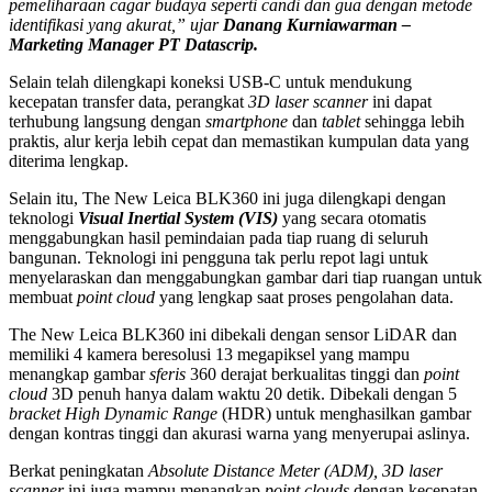
pemeliharaan cagar budaya seperti candi dan gua dengan metode
identifikasi yang akurat,” ujar
Danang Kurniawarman –
Marketing Manager PT Datascrip.
Selain telah dilengkapi koneksi USB-C untuk mendukung
kecepatan transfer data, perangkat
3D laser scanner
ini dapat
terhubung langsung dengan
smartphone
dan
tablet
sehingga lebih
praktis, alur kerja lebih cepat dan memastikan kumpulan data yang
diterima lengkap.
Selain itu, The New Leica BLK360 ini juga dilengkapi dengan
teknologi
Visual Inertial System (VIS)
yang secara otomatis
menggabungkan hasil pemindaian pada tiap ruang di seluruh
bangunan. Teknologi ini pengguna tak perlu repot lagi untuk
menyelaraskan dan menggabungkan gambar dari tiap ruangan untuk
membuat
point cloud
yang lengkap saat proses pengolahan data.
The New Leica BLK360 ini dibekali dengan sensor LiDAR dan
memiliki 4 kamera beresolusi 13 megapiksel yang mampu
menangkap gambar
sferis
360 derajat berkualitas tinggi dan
point
cloud
3D penuh hanya dalam waktu 20 detik. Dibekali dengan 5
bracket
High Dynamic Range
(HDR) untuk menghasilkan gambar
dengan kontras tinggi dan akurasi warna yang menyerupai aslinya.
Berkat peningkatan
Absolute Distance Meter (ADM), 3D laser
scanner
ini juga mampu menangkap
point clouds
dengan kecepatan