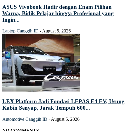
ASUS Vivobook Hadir dengan Enam Pilihan
Warna, Bidik Pelajar hingga Profesional yang
Ingin...
Laptop
Canggih ID
-
August 5, 2026
LEX Platform Jadi Fondasi LEPAS E4 EV, Usung
Kabin Senyap, Jarak Tempuh 600...
Automotive
Canggih ID
-
August 5, 2026
NO COMMENTS