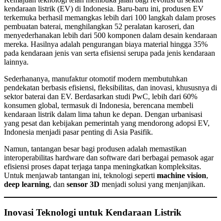
kendaraan listrik (EV) di Indonesia. Baru-baru ini, produsen EV
terkemuka berhasil memangkas lebih dari 100 langkah dalam proses
pembuatan baterai, menghilangkan 52 peralatan karoseri, dan
menyederhanakan lebih dari 500 komponen dalam desain kendaraan
mereka. Hasilnya adalah pengurangan biaya material hingga 35%
pada kendaraan jenis van serta efisiensi serupa pada jenis kendaraan
lainnya.
Sederhananya, manufaktur otomotif modern membutuhkan
pendekatan berbasis efisiensi, fleksibilitas, dan inovasi, khususnya di
sektor baterai dan EV. Berdasarkan studi PwC, lebih dari 60%
konsumen global, termasuk di Indonesia, berencana membeli
kendaraan listrik dalam lima tahun ke depan. Dengan urbanisasi
yang pesat dan kebijakan pemerintah yang mendorong adopsi EV,
Indonesia menjadi pasar penting di Asia Pasifik.
Namun, tantangan besar bagi produsen adalah memastikan
interoperabilitas hardware dan software dari berbagai pemasok agar
efisiensi proses dapat terjaga tanpa meningkatkan kompleksitas.
Untuk menjawab tantangan ini, teknologi seperti
machine vision
,
deep learning
, dan
sensor 3D
menjadi solusi yang menjanjikan.
Inovasi Teknologi untuk Kendaraan Listrik