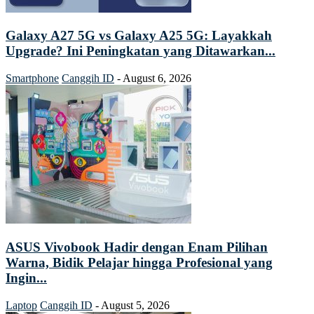
Galaxy A27 5G vs Galaxy A25 5G: Layakkah
Upgrade? Ini Peningkatan yang Ditawarkan...
Smartphone
Canggih ID
-
August 6, 2026
ASUS Vivobook Hadir dengan Enam Pilihan
Warna, Bidik Pelajar hingga Profesional yang
Ingin...
Laptop
Canggih ID
-
August 5, 2026