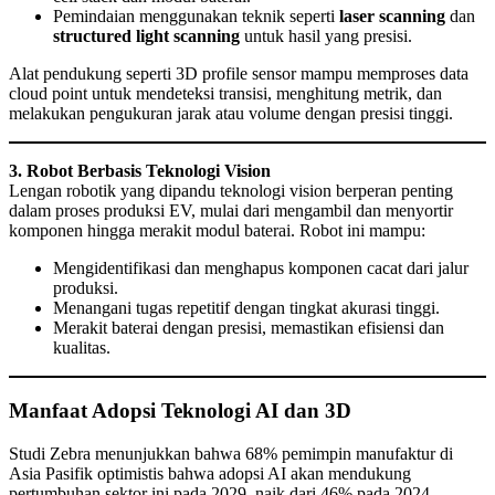
Pemindaian menggunakan teknik seperti
laser scanning
dan
structured light scanning
untuk hasil yang presisi.
Alat pendukung seperti 3D profile sensor mampu memproses data
cloud point untuk mendeteksi transisi, menghitung metrik, dan
melakukan pengukuran jarak atau volume dengan presisi tinggi.
3. Robot Berbasis Teknologi Vision
Lengan robotik yang dipandu teknologi vision berperan penting
dalam proses produksi EV, mulai dari mengambil dan menyortir
komponen hingga merakit modul baterai. Robot ini mampu:
Mengidentifikasi dan menghapus komponen cacat dari jalur
produksi.
Menangani tugas repetitif dengan tingkat akurasi tinggi.
Merakit baterai dengan presisi, memastikan efisiensi dan
kualitas.
Manfaat Adopsi Teknologi AI dan 3D
Studi Zebra menunjukkan bahwa 68% pemimpin manufaktur di
Asia Pasifik optimistis bahwa adopsi AI akan mendukung
pertumbuhan sektor ini pada 2029, naik dari 46% pada 2024.