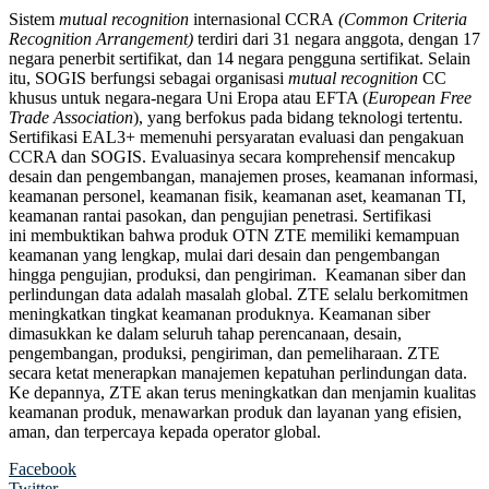
Sistem
mutual recognition
internasional CCRA
(Common Criteria
Recognition Arrangement)
terdiri dari 31 negara anggota, dengan 17
negara penerbit sertifikat, dan 14 negara pengguna sertifikat. Selain
itu, SOGIS berfungsi sebagai organisasi
mutual recognition
CC
khusus untuk negara-negara Uni Eropa atau EFTA (
European Free
Trade Association
), yang berfokus pada bidang teknologi tertentu.
Sertifikasi EAL3+ memenuhi persyaratan evaluasi dan pengakuan
CCRA dan SOGIS. Evaluasinya secara komprehensif mencakup
desain dan pengembangan, manajemen proses, keamanan informasi,
keamanan personel, keamanan fisik, keamanan aset, keamanan TI,
keamanan rantai pasokan, dan pengujian penetrasi. Sertifikasi
ini membuktikan bahwa produk OTN ZTE memiliki kemampuan
keamanan yang lengkap, mulai dari desain dan pengembangan
hingga pengujian, produksi, dan pengiriman. Keamanan siber dan
perlindungan data adalah masalah global. ZTE selalu berkomitmen
meningkatkan tingkat keamanan produknya. Keamanan siber
dimasukkan ke dalam seluruh tahap perencanaan, desain,
pengembangan, produksi, pengiriman, dan pemeliharaan. ZTE
secara ketat menerapkan manajemen kepatuhan perlindungan data.
Ke depannya, ZTE akan terus meningkatkan dan menjamin kualitas
keamanan produk, menawarkan produk dan layanan yang efisien,
aman, dan terpercaya kepada operator global.
Facebook
Twitter