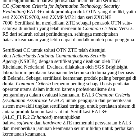
ini mengumumkan bahwa perusahaan telah meraih sertifikat
CC
(Common Criteria for Information Technology Security
Evaluation)
EAL3+ untuk produk-produk OTN yang dimiliki, yaitu
seri ZXONE 9700, seri ZXMP M721 dan seri ZXONE
7000. Sertifikasi ini menjadikan ZTE sebagai pemasok OTN satu-
satunya di industri yang telah memenuhi
Common Criteria
Versi 3.1
R5 dari seluruh solusi perlindungan, sehingga menciptakan
batasan keamanan yang lebih dapat diandalkan oleh para pengguna.
Sertifikasi CC untuk solusi OTN ZTE telah disetujui
oleh
Netherlands National Communications Security
Agency
(NSICB), dengan sertifikat yang disahkan oleh TüV
Rheinland Nederland. Evaluasi dilakukan oleh SGS Brightsight,
laboratorium penilaian keamanan terkemuka di dunia yang berbasis
di Belanda. Sebagai sertifikasi keamanan produk paling bergengsi di
dunia,
Common Criteria
berperan penting sebagai basis penilaian
operator utama dalam industri karena profesionalisme dan
pengaruhnya dalam evaluasi keamanan. EAL3
Common Criteria
(Evaluation Assurance Level 3)
untuk pengujian dan pemeriksaan
sistem mewakili tingkat sertifikasi tertinggi untuk peralatan sistem di
antara produk komunikasi saat ini. Sertifikasi EAL3+
(ALC_FLR.2
Enhanced
) menunjukkan
bahwa
software
dan
hardware
ZTE memenuhi persyaratan EAL3
dan memberikan jaminan keamanan seumur hidup untuk perbaikan
kerentanan keamanan.