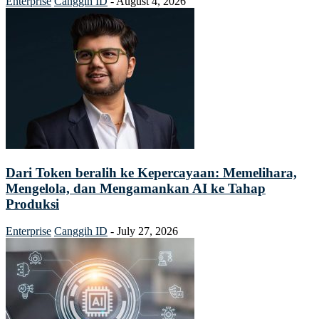
Enterprise
Canggih ID
-
August 4, 2026
Dari Token beralih ke Kepercayaan: Memelihara,
Mengelola, dan Mengamankan AI ke Tahap
Produksi
Enterprise
Canggih ID
-
July 27, 2026