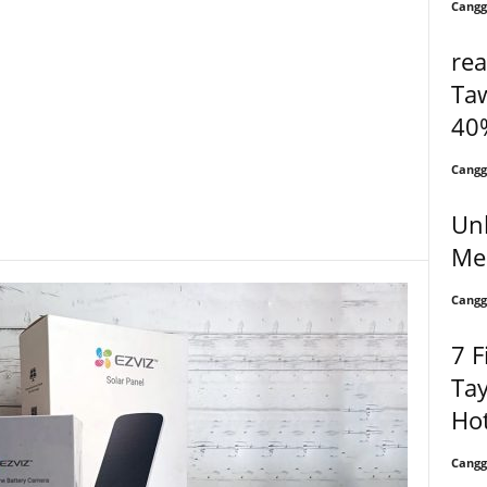
Cangg
re
Ta
40
Cangg
Un
Me
Cangg
7 F
Tay
Hot
Cangg