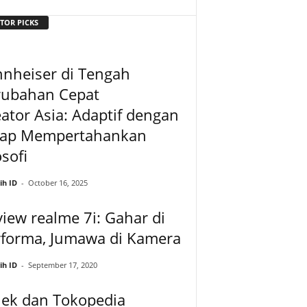
TOR PICKS
nheiser di Tengah
rubahan Cepat
ator Asia: Adaptif dengan
tap Mempertahankan
osofi
ih ID
-
October 16, 2025
iew realme 7i: Gahar di
rforma, Jumawa di Kamera
ih ID
-
September 17, 2020
jek dan Tokopedia