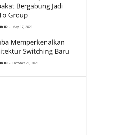
akat Bergabung Jadi
To Group
ih ID
-
May 17, 2021
uba Memperkenalkan
itektur Switching Baru
ih ID
-
October 21, 2021