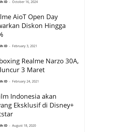
ih ID
-
October 16, 2024
alme AioT Open Day
warkan Diskon Hingga
%
ih ID
-
February 3, 2021
boxing Realme Narzo 30A,
luncur 3 Maret
ih ID
-
February 24, 2021
ilm Indonesia akan
ang Eksklusif di Disney+
star
ih ID
-
August 18, 2020