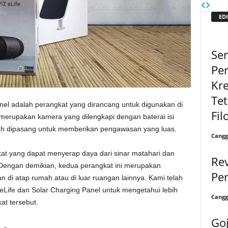
EDI
Sen
Pe
Kre
Te
el adalah perangkat yang dirancang untuk digunakan di
Fil
merupakan kamera yang dilengkapi dengan baterai isi
ah dipasang untuk memberikan pengawasan yang luas.
Cangg
at yang dapat menyerap daya dari sinar matahari dan
Rev
Dengan demikian, kedua perangkat ini merupakan
Pe
 di atap rumah atau di luar ruangan lainnya. Kami telah
Life dan Solar Charging Panel untuk mengetahui lebih
Cangg
t tersebut.
Go