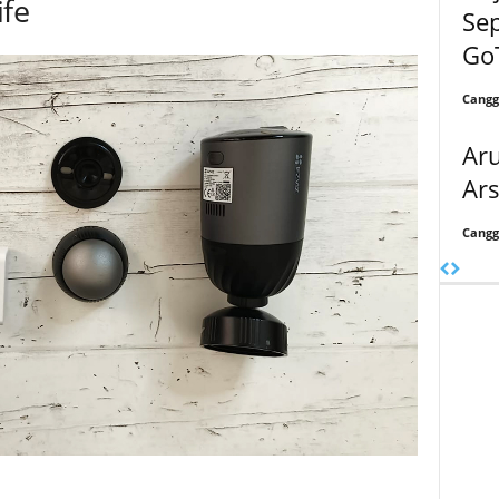
ife
Sep
Go
Cangg
Ar
Ars
Cangg