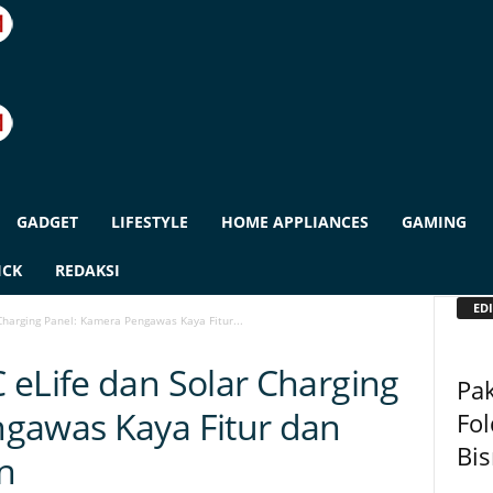
GADGET
LIFESTYLE
HOME APPLIANCES
GAMING
ICK
REDAKSI
EDI
Charging Panel: Kamera Pengawas Kaya Fitur...
 eLife dan Solar Charging
Pak
gawas Kaya Fitur dan
Fo
Bis
n