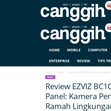
C
HOME
MOBILE
COMPUTER
A
N
ENTERPRISE
REVIEW
TIPS TR
G
G
Home
News
Review EZVIZ BC1C eLife dan Solar 
I
NEWS
H
Review EZVIZ BC1C
I
D
Panel: Kamera Pen
Ramah Lingkunga