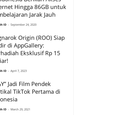
ternet Hingga 86GB untuk
belajaran Jarak Jauh
ih ID
-
September 24, 2020
narok Origin (ROO) Siap
ir di AppGallery:
hadiah Eksklusif Rp 15
iar!
ih ID
-
April 7, 2023
Y” Jadi Film Pendek
tikal TikTok Pertama di
donesia
ih ID
-
March 29, 2021