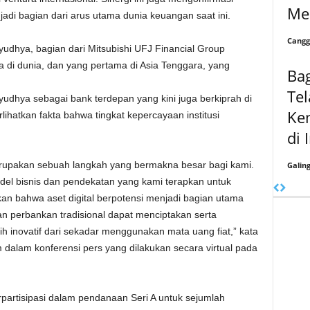
Me
jadi bagian dari arus utama dunia keuangan saat ini.
Cangg
udhya, bagian dari Mitsubishi UFJ Financial Group
 di dunia, dan yang pertama di Asia Tenggara, yang
Bag
Tel
udhya sebagai bank terdepan yang kini juga berkiprah di
Ke
rlihatkan fakta bahwa tingkat kepercayaan institusi
di 
erupakan sebuah langkah yang bermakna besar bagi kami.
Galin
del bisnis dan pendekatan yang kami terapkan untuk
an bahwa aset digital berpotensi menjadi bagian utama
 dan perbankan tradisional dapat menciptakan serta
 inovatif dari sekadar menggunakan mata uang fiat,” kata
alam konferensi pers yang dilakukan secara virtual pada
partisipasi dalam pendanaan Seri A untuk sejumlah