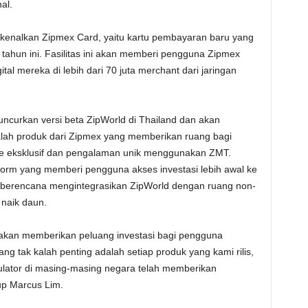
al.
rkenalkan Zipmex Card, yaitu kartu pembayaran baru yang
 tahun ini. Fasilitas ini akan memberi pengguna Zipmex
al mereka di lebih dari 70 juta merchant dari jaringan
luncurkan versi beta ZipWorld di Thailand dan akan
alah produk dari Zipmex yang memberikan ruang bagi
yle eksklusif dan pengalaman unik menggunakan ZMT.
tform yang memberi pengguna akses investasi lebih awal ke
a berencana mengintegrasikan ZipWorld dengan ruang non-
 naik daun.
 akan memberikan peluang investasi bagi pengguna
g tak kalah penting adalah setiap produk yang kami rilis,
lator di masing-masing negara telah memberikan
tup Marcus Lim.