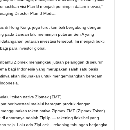
emastikan visi Plan B menjadi pemimpin dalam inovasi,”
naging Director Plan B Media.
sis di Hong Kong, juga turut kembali bergabung dengan
ang pada Januari lalu memimpin putaran Seri A yang
atanganan putaran investasi tersebut. Ini menjadi bukti
agi para investor global.
embantu Zipmex menjangkau jutaan pelanggan di seluruh
utama bagi Indonesia yang merupakan salah satu basis
 nantinya akan digunakan untuk mengembangkan beragam
Indonesia.
elalui token native Zipmex (ZMT)
pat berinvestasi melalui beragam produk dengan
a menggunakan token native Zipmex ZMT (Zipmex Token).
 di antaranya adalah ZipUp — rekening fleksibel yang
mana saja. Lalu ada ZipLock – rekening tabungan berjangka