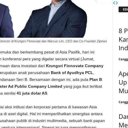
EDI
8 
Ka
irector di Krungsri Finnovate dan Marcus Lim, CEO dan Co-Founder Zipmex
In
kemuka dan berkembang pesat di Asia Pasifik, hari ini
konferensi pers yang digelar secara virtual (Jumat,
Cangg
aan dana investasi dari
Krungsri Finnovate Company
Ape
 merupakan anak perusahaan
Bank of Ayudhya PCL
,
ndanaan Seri B. Bersamaan dengan ini, ada pula
Plan B
Up
ster Ad Public Company Limited
yang juga ikut terlibat
Mu
a senilai
41 juta dolar AS
.
Cangg
 aksi intitusi dan korporasi pertama di kawasan Asia
di aset digital. Hal ini memperlihatkan sinergitas antara
Da
usahaan publik di industri multimedia, sebuah bank papan
Me
 ventura internasional. Sinergi ini juga mengonfirmasi