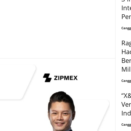
In
Pem
Cangg
Rag
Had
Ber
Mil
Cangg
“X&
Ver
In
Cangg