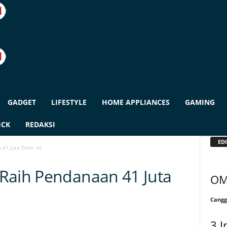
GADGET
LIFESTYLE
HOME APPLIANCES
GAMING
ICK
REDAKSI
EDI
41 Juta Dolar AS
Raih Pendanaan 41 Juta
OM
Cangg
3 I