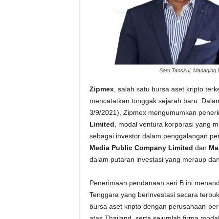
Sam Tanskul, Managing D
Zipmex
, salah satu bursa aset kripto ter
mencatatkan tonggak sejarah baru. Dalam 
3/9/2021), Zipmex mengumumkan penerim
Limited
, modal ventura korporasi yang
sebagai investor dalam penggalangan pe
Media Public Company Limited
dan
Ma
dalam putaran investasi yang meraup dan
Penerimaan pendanaan seri B ini menandai
Tenggara yang berinvestasi secara terbuka 
bursa aset kripto dengan perusahaan-per
atas Thailand, serta sejumlah firma modal