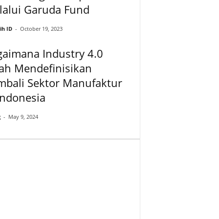
lalui Garuda Fund
ih ID
-
October 19, 2023
aimana Industry 4.0
ah Mendefinisikan
mbali Sektor Manufaktur
Indonesia
g
-
May 9, 2024