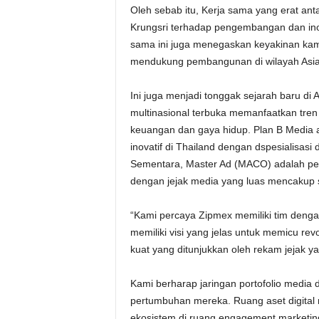
Oleh sebab itu, Kerja sama yang erat a
Krungsri terhadap pengembangan dan inov
sama ini juga menegaskan keyakinan kam
mendukung pembangunan di wilayah Asia 
Ini juga menjadi tonggak sejarah baru di
multinasional terbuka memanfaatkan tren
keuangan dan gaya hidup. Plan B Media a
inovatif di Thailand dengan dspesialisas
Sementara, Master Ad (MACO) adalah pem
dengan jejak media yang luas mencakup s
“Kami percaya Zipmex memiliki tim dengan 
memiliki visi yang jelas untuk memicu rev
kuat yang ditunjukkan oleh rekam jejak ya
Kami berharap jaringan portofolio media
pertumbuhan mereka. Ruang aset digital
ekosistem di ruang engagement marketing