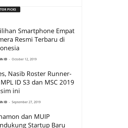
TOR PICKS
Pilihan Smartphone Empat
mera Resmi Terbaru di
donesia
ih ID
-
October 12, 2019
s, Nasib Roster Runner-
 MPL ID S3 dan MSC 2019
sim ini
ih ID
-
September 27, 2019
namon dan MUIP
ndukung Startup Baru