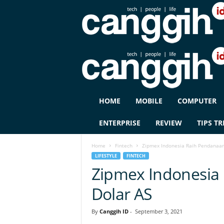
C
HOME
MOBILE
COMPUTER
A
N
ENTERPRISE
REVIEW
TIPS TR
G
G
Home
Fintech
Zipmex Indonesia Raih Pendanaan 
I
LIFESTYLE
FINTECH
H
Zipmex Indonesia 
I
D
Dolar AS
By
Canggih ID
-
September 3, 2021