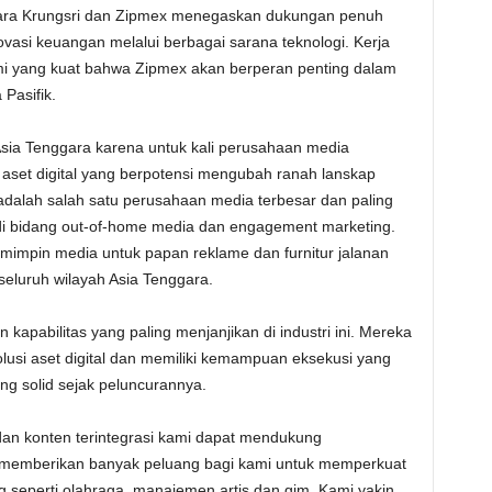
ntara Krungsri dan Zipmex menegaskan dukungan penuh
asi keuangan melalui berbagai sarana teknologi. Kerja
i yang kuat bahwa Zipmex akan berperan penting dalam
Pasifik.
 Asia Tenggara karena untuk kali perusahaan media
 aset digital yang berpotensi mengubah ranah lanskap
dalah salah satu perusahaan media terbesar dan paling
i di bidang out-of-home media dan engagement marketing.
impin media untuk papan reklame dan furnitur jalanan
eluruh wilayah Asia Tenggara.
kapabilitas yang paling menjanjikan di industri ini. Mereka
olusi aset digital dan memiliki kemampuan eksekusi yang
ng solid sejak peluncurannya.
 dan konten terintegrasi kami dapat mendukung
 memberikan banyak peluang bagi kami untuk memperkuat
 seperti olahraga, manajemen artis dan gim. Kami yakin