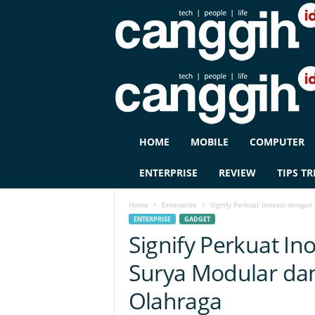
C
HOME
MOBILE
COMPUTER
A
N
ENTERPRISE
REVIEW
TIPS TR
G
G
Home
Enterprise
Signify Perkuat Inovasi denga
I
ENTERPRISE
GADGET
H
Signify Perkuat I
I
D
Surya Modular da
Olahraga