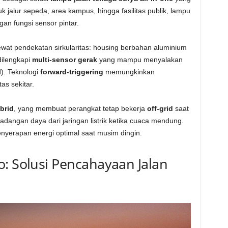
uk jalur sepeda, area kampus, hingga fasilitas publik, lampu
an fungsi sensor pintar.
wat pendekatan sirkularitas: housing berbahan aluminium
 dilengkapi
multi-sensor gerak
yang mampu menyalakan
). Teknologi
forward-triggering
memungkinkan
as sekitar.
brid
, yang membuat perangkat tetap bekerja
off-grid
saat
dangan daya dari jaringan listrik ketika cuaca mendung.
enyerapan energi optimal saat musim dingin.
o: Solusi Pencahayaan Jalan