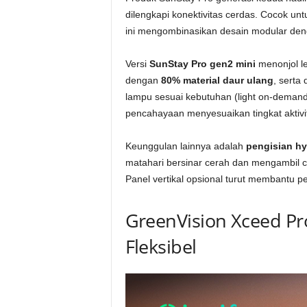
dilengkapi konektivitas cerdas. Cocok unt
ini mengombinasikan desain modular deng
Versi
SunStay Pro gen2 mini
menonjol le
dengan
80% material daur ulang
, serta
lampu sesuai kebutuhan (light on-demand
pencahayaan menyesuaikan tingkat aktivit
Keunggulan lainnya adalah
pengisian hy
matahari bersinar cerah dan mengambil ca
Panel vertikal opsional turut membantu p
GreenVision Xceed Pr
Fleksibel