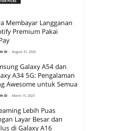
TOR PICKS
ra Membayar Langganan
tify Premium Pakai
Pay
ih ID
-
August 31, 2020
msung Galaxy A54 dan
laxy A34 5G: Pengalaman
ng Awesome untuk Semua
ih ID
-
March 15, 2023
eaming Lebih Puas
ngan Layar Besar dan
us di Galaxy A16