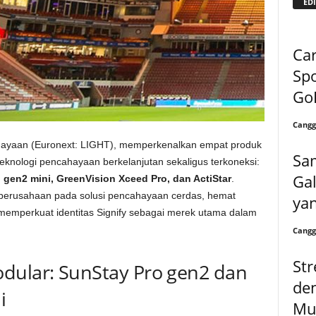
EDI
Ca
Spo
Go
Cangg
cahayaan (Euronext: LIGHT), memperkenalkan empat produk
Sa
knologi pencahayaan berkelanjutan sekaligus terkoneksi:
Ga
 gen2 mini, GreenVision Xceed Pro, dan ActiStar
.
s perusahaan pada solusi pencahayaan cerdas, hemat
ya
 memperkuat identitas Signify sebagai merek utama dalam
Cangg
Str
dular: SunStay Pro gen2 dan
de
i
Mul