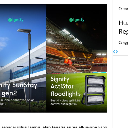
Cangg
Hu
Reg
Cangg
 sebagai solusi
lampu jalan tenaga surya all-in-one
yang