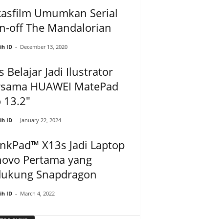
casfilm Umumkan Serial
n-off The Mandalorian
ih ID
-
December 13, 2020
s Belajar Jadi Ilustrator
rsama HUAWEI MatePad
 13.2″
ih ID
-
January 22, 2024
nkPad™ X13s Jadi Laptop
novo Pertama yang
dukung Snapdragon
ih ID
-
March 4, 2022