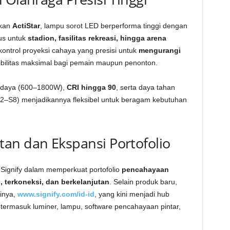
rkan
ActiStar
, lampu sorot LED berperforma tinggi dengan
sus untuk
stadion, fasilitas rekreasi, hingga arena
kontrol proyeksi cahaya yang presisi untuk
mengurangi
ibilitas maksimal bagi pemain maupun penonton.
i daya (600–1800W),
CRI hingga 90
, serta daya tahan
(S2–S8) menjadikannya fleksibel untuk beragam kebutuhan
an dan Ekspansi Portofolio
 Signify dalam memperkuat portofolio
pencahayaan
, terkoneksi, dan berkelanjutan
. Selain produk baru,
inya,
www.signify.com/id-id
, yang kini menjadi hub
l termasuk luminer, lampu, software pencahayaan pintar,