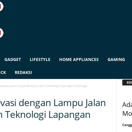
GADGET
LIFESTYLE
HOME APPLIANCES
GAMING
ICK
REDAKSI
EDI
n Lampu Jalan Surya Modular dan Teknologi Lapangan Olahraga
novasi dengan Lampu Jalan
Ada
n Teknologi Lapangan
Mot
Cangg