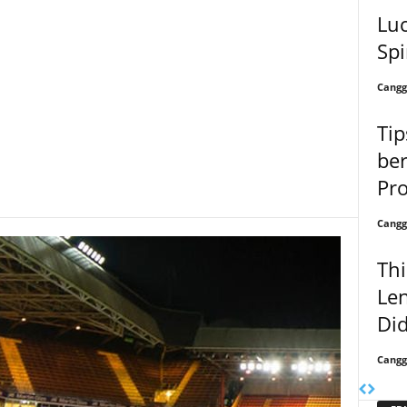
Lu
Spi
Cangg
Tip
be
Pro
Cangg
Thi
Le
Di
Cangg