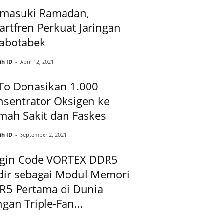
masuki Ramadan,
rtfren Perkuat Jaringan
Jabotabek
ih ID
-
April 12, 2021
To Donasikan 1.000
nsentrator Oksigen ke
mah Sakit dan Faskes
ih ID
-
September 2, 2021
igin Code VORTEX DDR5
dir sebagai Modul Memori
R5 Pertama di Dunia
gan Triple-Fan...