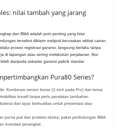
les: nilai tambah yang jarang
gkap dari Blibli adalah poin penting yang bisa
dungan tersebut diklaim meliputi kerusakan akibat cairan
alui proses registrasi garansi, langsung berlaku tanpa
a di lapangan atau sering melakukan perjalanan, fitur
ebih daripada sekadar garansi pabrik standar.
mpertimbangkan Pura80 Series?
ile: Kombinasi sensor besar (1-inch pada Pro) dan lensa
eksibilitas kreatif tanpa perlu peralatan tambahan.
aterai dan layar berkualitas untuk presentasi atau
urna jual dan proteksi ekstra; paket perlindungan Blibli
 investasi perangkat.