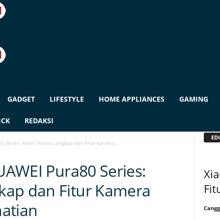
GADGET
LIFESTYLE
HOME APPLIANCES
GAMING
ICK
REDAKSI
EDI
0 Series: Paket Promo Lengkap dan Fitur Kamera...
HUAWEI Pura80 Series:
Xi
kap dan Fitur Kamera
Fit
atian
Cangg