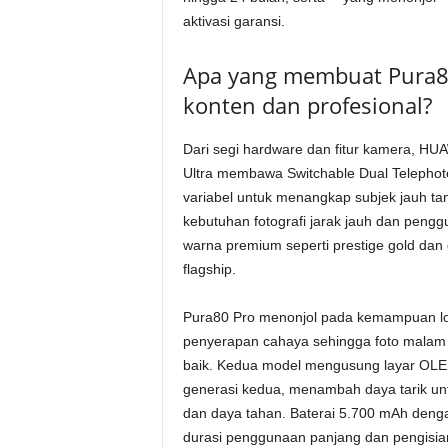
aktivasi garansi.
Apa yang membuat Pura80
konten dan profesional?
Dari segi hardware dan fitur kamera, HU
Ultra membawa Switchable Dual Telephot
variabel untuk menangkap subjek jauh t
kebutuhan fotografi jarak jauh dan penggu
warna premium seperti prestige gold dan
flagship.
Pura80 Pro menonjol pada kemampuan low-
penyerapan cahaya sehingga foto malam da
baik. Kedua model mengusung layar OLED 
generasi kedua, menambah daya tarik u
dan daya tahan. Baterai 5.700 mAh den
durasi penggunaan panjang dan pengisian 