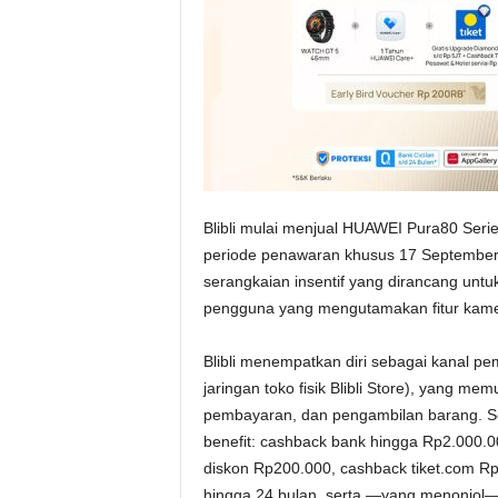
Blibli mulai menjual HUAWEI Pura80 Seri
periode penawaran khusus 17 September
serangkaian insentif yang dirancang untu
pengguna yang mengutamakan fitur kamer
Blibli menempatkan diri sebagai kanal pe
jaringan toko fisik Blibli Store), yang 
pembayaran, dan pengambilan barang. S
benefit: cashback bank hingga Rp2.000.
diskon Rp200.000, cashback tiket.com Rp5
hingga 24 bulan, serta —yang menonjol—