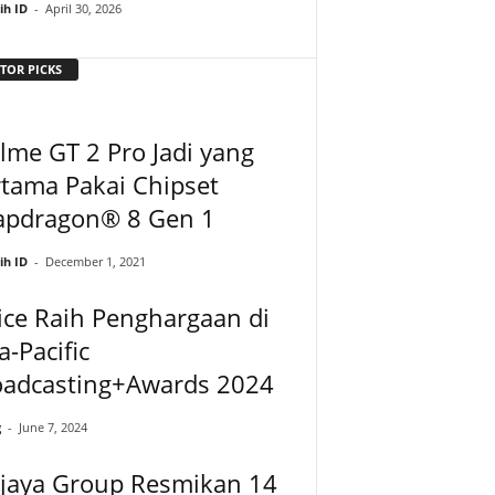
ih ID
-
April 30, 2026
TOR PICKS
lme GT 2 Pro Jadi yang
tama Pakai Chipset
apdragon® 8 Gen 1
ih ID
-
December 1, 2021
ce Raih Penghargaan di
a-Pacific
oadcasting+Awards 2024
g
-
June 7, 2024
ajaya Group Resmikan 14