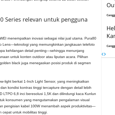
Out
Cangg
 Series relevan untuk pengguna
He
Ka
AWEI menempatkan inovasi sebagai nilai jual utama. Pura80
o Lens—teknologi yang memungkinkan jangkauan telefoto
Cangg
anpa kehilangan detail penting—sehingga menunjang
naan untuk konten outdoor atau liputan acara. Pilihan
 golden black juga menegaskan posisi produk di segmen
light berkat 1-Inch Light Sensor, yang meningkatkan
n kondisi kontras tinggi tercapture dengan detail lebih
LTPO 6,8 inci beresolusi 1,5K dan dilindungi kaca Kunlun
ntuk konsumen yang mengutamakan pengalaman visual
gan pengisian kabel 100W menambah aspek produktivitas—
cepat untuk mobilitas tinggi.