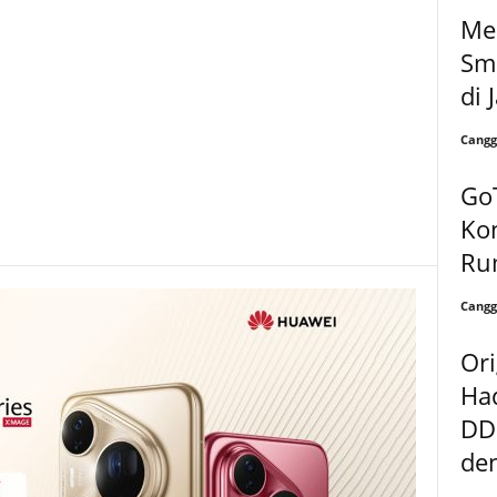
Me
Sma
di 
Cangg
Go
Ko
Ru
Cangg
Or
Ha
DD
den