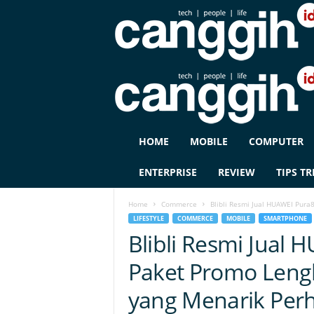
C
HOME
MOBILE
COMPUTER
A
N
ENTERPRISE
REVIEW
TIPS TR
G
G
Home
Commerce
Blibli Resmi Jual HUAWEI Pura8
I
LIFESTYLE
COMMERCE
MOBILE
SMARTPHONE
H
Blibli Resmi Jual 
I
D
Paket Promo Leng
yang Menarik Perh