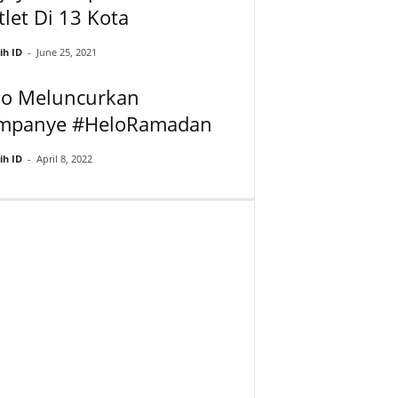
let Di 13 Kota
ih ID
-
June 25, 2021
lo Meluncurkan
mpanye #HeloRamadan
ih ID
-
April 8, 2022