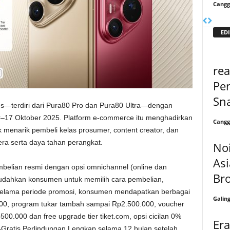
Cangg
EDI
rea
Per
Sn
es—terdiri dari Pura80 Pro dan Pura80 Ultra—dengan
–17 Oktober 2025. Platform e-commerce itu menghadirkan
Cangg
k menarik pembeli kelas prosumer, content creator, dan
a serta daya tahan perangkat.
Noi
Asi
mbelian resmi dengan opsi omnichannel (online dan
Br
memudahkan konsumen untuk memilih cara pembelian,
elama periode promosi, konsumen mendapatkan berbagai
Galin
000, program tukar tambah sampai Rp2.500.000, voucher
00.000 dan free upgrade tier tiket.com, opsi cicilan 0%
Er
Gratis Perlindungan Lengkap selama 12 bulan setelah