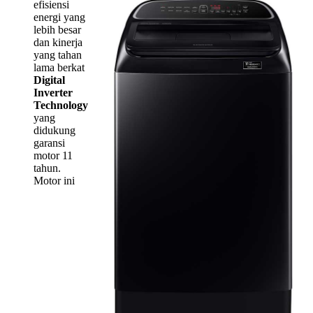
efisiensi
energi yang
lebih besar
dan kinerja
yang tahan
lama berkat
Digital
Inverter
Technology
yang
didukung
garansi
motor 11
tahun.
Motor ini