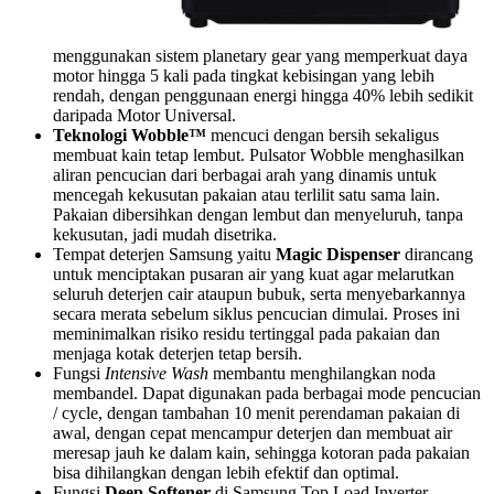
menggunakan sistem planetary gear yang memperkuat daya
motor hingga 5 kali pada tingkat kebisingan yang lebih
rendah, dengan penggunaan energi hingga 40% lebih sedikit
daripada Motor Universal.
Teknologi Wobble™
mencuci dengan bersih sekaligus
membuat kain tetap lembut. Pulsator Wobble menghasilkan
aliran pencucian dari berbagai arah yang dinamis untuk
mencegah kekusutan pakaian atau terlilit satu sama lain.
Pakaian dibersihkan dengan lembut dan menyeluruh, tanpa
kekusutan, jadi mudah disetrika.
Tempat deterjen Samsung yaitu
Magic Dispenser
dirancang
untuk menciptakan pusaran air yang kuat agar melarutkan
seluruh deterjen cair ataupun bubuk, serta menyebarkannya
secara merata sebelum siklus pencucian dimulai. Proses ini
meminimalkan risiko residu tertinggal pada pakaian dan
menjaga kotak deterjen tetap bersih.
Fungsi
Intensive Wash
membantu menghilangkan noda
membandel. Dapat digunakan pada berbagai mode pencucian
/ cycle, dengan tambahan 10 menit perendaman pakaian di
awal, dengan cepat mencampur deterjen dan membuat air
meresap jauh ke dalam kain, sehingga kotoran pada pakaian
bisa dihilangkan dengan lebih efektif dan optimal.
Fungsi
Deep Softener
di Samsung Top Load Inverter