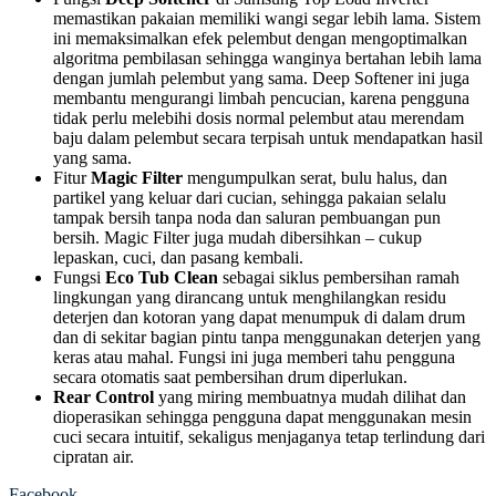
memastikan pakaian memiliki wangi segar lebih lama. Sistem
ini memaksimalkan efek pelembut dengan mengoptimalkan
algoritma pembilasan sehingga wanginya bertahan lebih lama
dengan jumlah pelembut yang sama. Deep Softener ini juga
membantu mengurangi limbah pencucian, karena pengguna
tidak perlu melebihi dosis normal pelembut atau merendam
baju dalam pelembut secara terpisah untuk mendapatkan hasil
yang sama.
Fitur
Magic Filter
mengumpulkan serat, bulu halus, dan
partikel yang keluar dari cucian, sehingga pakaian selalu
tampak bersih tanpa noda dan saluran pembuangan pun
bersih. Magic Filter juga mudah dibersihkan – cukup
lepaskan, cuci, dan pasang kembali.
Fungsi
Eco Tub Clean
sebagai siklus pembersihan ramah
lingkungan yang dirancang untuk menghilangkan residu
deterjen dan kotoran yang dapat menumpuk di dalam drum
dan di sekitar bagian pintu tanpa menggunakan deterjen yang
keras atau mahal. Fungsi ini juga memberi tahu pengguna
secara otomatis saat pembersihan drum diperlukan.
Rear Control
yang miring membuatnya mudah dilihat dan
dioperasikan sehingga pengguna dapat menggunakan mesin
cuci secara intuitif, sekaligus menjaganya tetap terlindung dari
cipratan air.
Facebook