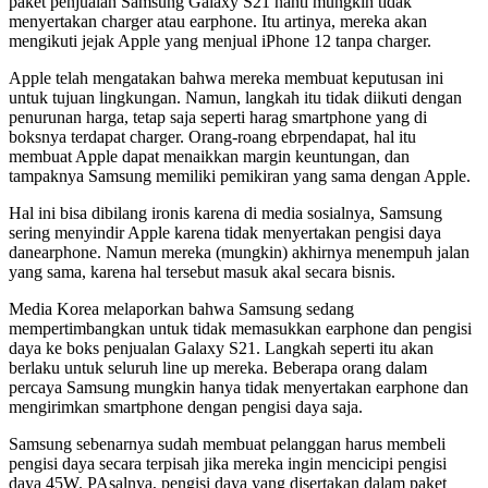
paket penjualan Samsung Galaxy S21 nanti mungkin tidak
menyertakan charger atau earphone. Itu artinya, mereka akan
mengikuti jejak Apple yang menjual iPhone 12 tanpa charger.
Apple telah mengatakan bahwa mereka membuat keputusan ini
untuk tujuan lingkungan. Namun, langkah itu tidak diikuti dengan
penurunan harga, tetap saja seperti harag smartphone yang di
boksnya terdapat charger. Orang-roang ebrpendapat, hal itu
membuat Apple dapat menaikkan margin keuntungan, dan
tampaknya Samsung memiliki pemikiran yang sama dengan Apple.
Hal ini bisa dibilang ironis karena di media sosialnya, Samsung
sering menyindir Apple karena tidak menyertakan pengisi daya
danearphone. Namun mereka (mungkin) akhirnya menempuh jalan
yang sama, karena hal tersebut masuk akal secara bisnis.
Media Korea melaporkan bahwa Samsung sedang
mempertimbangkan untuk tidak memasukkan earphone dan pengisi
daya ke boks penjualan Galaxy S21. Langkah seperti itu akan
berlaku untuk seluruh line up mereka. Beberapa orang dalam
percaya Samsung mungkin hanya tidak menyertakan earphone dan
mengirimkan smartphone dengan pengisi daya saja.
Samsung sebenarnya sudah membuat pelanggan harus membeli
pengisi daya secara terpisah jika mereka ingin mencicipi pengisi
daya 45W. PAsalnya, pengisi daya yang disertakan dalam paket