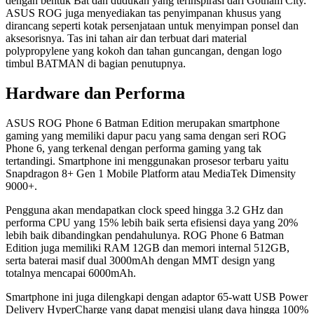
dengan bentuk Bat dan dudukan yang terinspirasi dari Gotham City.
ASUS ROG juga menyediakan tas penyimpanan khusus yang
dirancang seperti kotak persenjataan untuk menyimpan ponsel dan
aksesorisnya. Tas ini tahan air dan terbuat dari material
polypropylene yang kokoh dan tahan guncangan, dengan logo
timbul BATMAN di bagian penutupnya.
Hardware dan Performa
ASUS ROG Phone 6 Batman Edition merupakan smartphone
gaming yang memiliki dapur pacu yang sama dengan seri ROG
Phone 6, yang terkenal dengan performa gaming yang tak
tertandingi. Smartphone ini menggunakan prosesor terbaru yaitu
Snapdragon 8+ Gen 1 Mobile Platform atau MediaTek Dimensity
9000+.
Pengguna akan mendapatkan clock speed hingga 3.2 GHz dan
performa CPU yang 15% lebih baik serta efisiensi daya yang 20%
lebih baik dibandingkan pendahulunya. ROG Phone 6 Batman
Edition juga memiliki RAM 12GB dan memori internal 512GB,
serta baterai masif dual 3000mAh dengan MMT design yang
totalnya mencapai 6000mAh.
Smartphone ini juga dilengkapi dengan adaptor 65-watt USB Power
Delivery HyperCharge yang dapat mengisi ulang daya hingga 100%