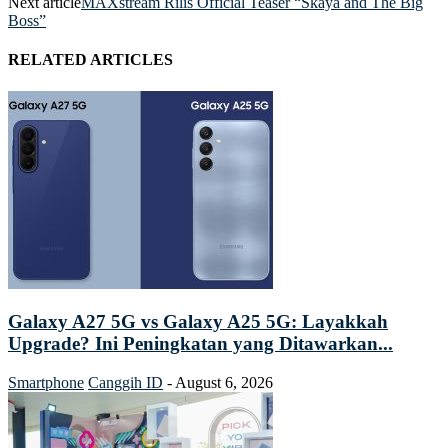
Next article
MAXstream Rilis Official Teaser “Skaya and The Big
Boss”
RELATED ARTICLES
Galaxy A27 5G vs Galaxy A25 5G: Layakkah
Upgrade? Ini Peningkatan yang Ditawarkan...
Smartphone
Canggih ID
-
August 6, 2026