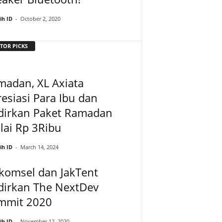
ih ID
-
October 2, 2020
TOR PICKS
madan, XL Axiata
esiasi Para Ibu dan
dirkan Paket Ramadan
lai Rp 3Ribu
ih ID
-
March 14, 2024
komsel dan JakTent
dirkan The NextDev
mmit 2020
ih ID
-
November 12, 2020