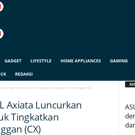
GADGET
LIFESTYLE
HOME APPLIANCES
GAMING
ICK
REDAKSI
EDI
rkan Program Baru untuk Tingkatkan Pengalaman Pelanggan (CX)
L Axiata Luncurkan
AS
uk Tingkatkan
de
da
ggan (CX)