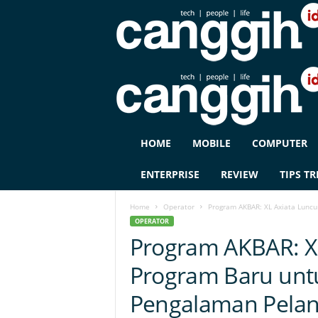
C
HOME
MOBILE
COMPUTER
A
N
ENTERPRISE
REVIEW
TIPS TR
G
G
Home
Operator
Program AKBAR: XL Axiata Luncu
I
OPERATOR
H
Program AKBAR: X
I
D
Program Baru unt
Pengalaman Pelan