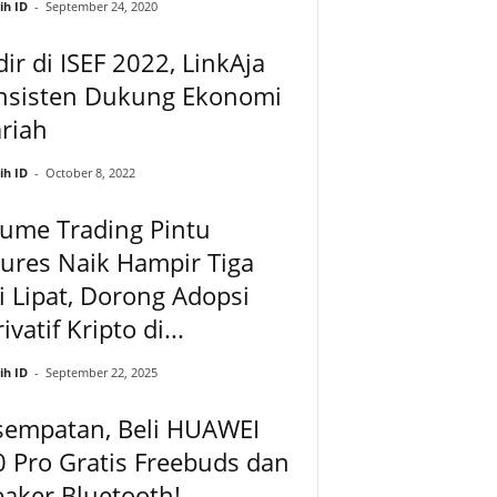
ih ID
-
September 24, 2020
ir di ISEF 2022, LinkAja
nsisten Dukung Ekonomi
riah
ih ID
-
October 8, 2022
ume Trading Pintu
ures Naik Hampir Tiga
i Lipat, Dorong Adopsi
ivatif Kripto di...
ih ID
-
September 22, 2025
sempatan, Beli HUAWEI
 Pro Gratis Freebuds dan
aker Bluetooth!