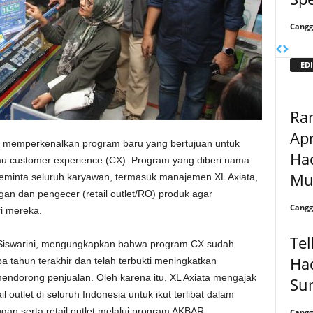
Cangg
EDI
Ra
Apr
ini memperkenalkan program baru yang bertujuan untuk
Ha
u customer experience (CX). Program yang diberi nama
Mu
meminta seluruh karyawan, termasuk manajemen XL Axiata,
an dan pengecer (retail outlet/RO) produk agar
Cangg
i mereka.
Tel
n Siswarini, mengungkapkan bahwa program CX sudah
Ha
 tahun terakhir dan telah terbukti meningkatkan
mendorong penjualan. Oleh karena itu, XL Axiata mengajak
Su
l outlet di seluruh Indonesia untuk ikut terlibat dalam
n serta retail outlet melalui program AKBAR.
Cangg