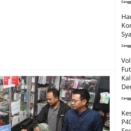
Cangg
Had
Ko
Sya
Cangg
Vol
Fut
Kal
Der
Cangg
Ke
P40
Spe