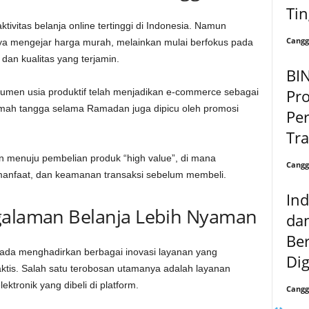
Tin
ivitas belanja online tertinggi di Indonesia. Namun
Cangg
nya mengejar harga murah, melainkan mulai berfokus pada
 dan kualitas yang terjamin.
BI
Pr
men usia produktif telah menjadikan e-commerce sebagai
umah tangga selama Ramadan juga dipicu oleh promosi
Per
Tra
en menuju pembelian produk “high value”, di mana
Cangg
anfaat, dan keamanan transaksi sebelum membeli.
In
ngalaman Belanja Lebih Nyaman
da
Ber
ada menghadirkan berbagai inovasi layanan yang
Dig
tis. Salah satu terobosan utamanya adalah layanan
lektronik yang dibeli di platform.
Cangg