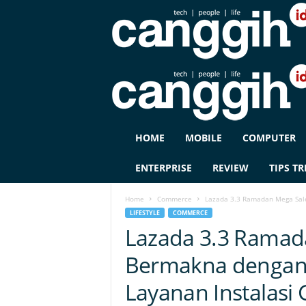
C
HOME
MOBILE
COMPUTER
A
N
ENTERPRISE
REVIEW
TIPS TR
G
G
Home
Commerce
Lazada 3.3 Ramadan Mega Sale
I
LIFESTYLE
COMMERCE
H
Lazada 3.3 Ramad
I
D
Bermakna dengan
Layanan Instalasi 