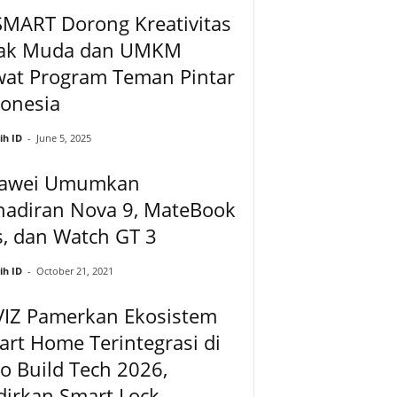
SMART Dorong Kreativitas
ak Muda dan UMKM
wat Program Teman Pintar
donesia
ih ID
-
June 5, 2025
awei Umumkan
hadiran Nova 9, MateBook
, dan Watch GT 3
ih ID
-
October 21, 2021
VIZ Pamerkan Ekosistem
rt Home Terintegrasi di
o Build Tech 2026,
irkan Smart Lock...