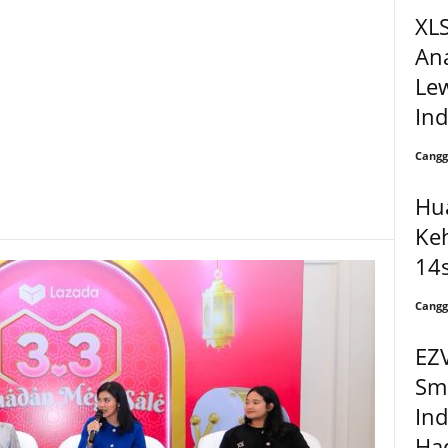
XL
An
Le
In
Cangg
Hu
Ke
14s
Cangg
EZ
Sma
Ind
Had