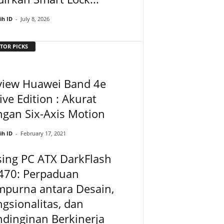
ih ID
-
July 8, 2026
TOR PICKS
view Huawei Band 4e
ive Edition : Akurat
gan Six-Axis Motion
ih ID
-
February 17, 2021
ing PC ATX DarkFlash
470: Perpaduan
mpurna antara Desain,
gsionalitas, dan
dinginan Berkinerja