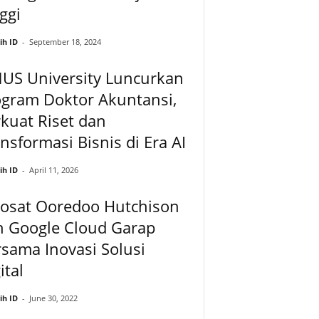
ggi
ih ID
-
September 18, 2024
NUS University Luncurkan
ogram Doktor Akuntansi,
kuat Riset dan
nsformasi Bisnis di Era AI
ih ID
-
April 11, 2026
dosat Ooredoo Hutchison
n Google Cloud Garap
sama Inovasi Solusi
ital
ih ID
-
June 30, 2022