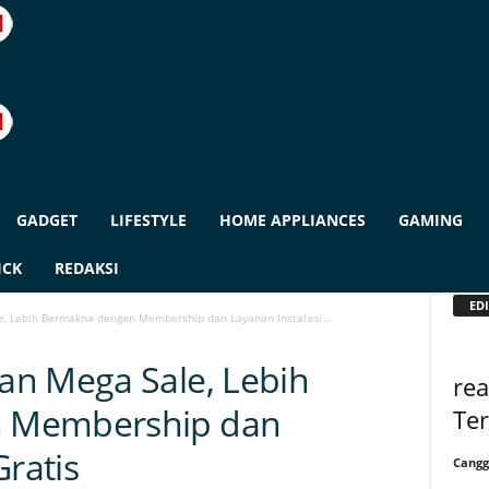
GADGET
LIFESTYLE
HOME APPLIANCES
GAMING
ICK
REDAKSI
EDI
, Lebih Bermakna dengan Membership dan Layanan Instalasi...
an Mega Sale, Lebih
re
 Membership dan
Ter
Gratis
Cangg