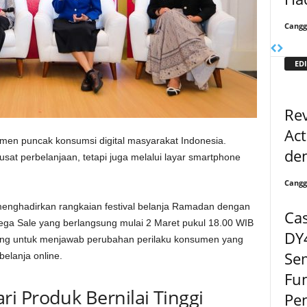
Cangg
EDI
Re
Act
omen puncak konsumsi digital masyarakat Indonesia.
den
 pusat perbelanjaan, tetapi juga melalui layar smartphone
Cangg
 menghadirkan rangkaian festival belanja Ramadan dengan
Cas
a Sale yang berlangsung mulai 2 Maret pukul 18.00 WIB
DY
cang untuk menjawab perubahan perilaku konsumen yang
Se
elanja online.
Fun
i Produk Bernilai Tinggi
Pen