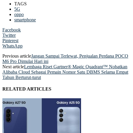
TAGS
5G
oppo
smartphone
Facebook
Twitter
Pinterest
WhatsApp
Previous article
Jangan Sampai Terlewat, Penjualan Perdana POCO
M6 Pro Dimulai Hari ini
Next article
Lembaga Riset Gartner® Magic Quadrant™ Nobatkan
Alibaba Cloud Sebagai Pemain Nomor Satu DBMS Selama Empat
Tahun Berturut-turut
RELATED ARTICLES