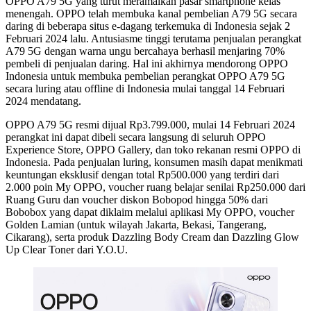
OPPO A79 5G yang turut meramaikan pasar smartphone kelas
menengah. OPPO telah membuka kanal pembelian A79 5G secara
daring di beberapa situs e-dagang terkemuka di Indonesia sejak 2
Februari 2024 lalu. Antusiasme tinggi terutama penjualan perangkat
A79 5G dengan warna ungu bercahaya berhasil menjaring 70%
pembeli di penjualan daring. Hal ini akhirnya mendorong OPPO
Indonesia untuk membuka pembelian perangkat OPPO A79 5G
secara luring atau offline di Indonesia mulai tanggal 14 Februari
2024 mendatang.
OPPO A79 5G resmi dijual Rp3.799.000, mulai 14 Februari 2024
perangkat ini dapat dibeli secara langsung di seluruh OPPO
Experience Store, OPPO Gallery, dan toko rekanan resmi OPPO di
Indonesia. Pada penjualan luring, konsumen masih dapat menikmati
keuntungan eksklusif dengan total Rp500.000 yang terdiri dari
2.000 poin My OPPO, voucher ruang belajar senilai Rp250.000 dari
Ruang Guru dan voucher diskon Bobopod hingga 50% dari
Bobobox yang dapat diklaim melalui aplikasi My OPPO, voucher
Golden Lamian (untuk wilayah Jakarta, Bekasi, Tangerang,
Cikarang), serta produk Dazzling Body Cream dan Dazzling Glow
Up Clear Toner dari Y.O.U.