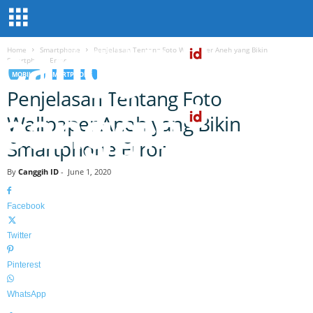
Home
Smartphone
Penjelasan Tentang Foto Wallpaper Aneh yang Bikin
Smartphone Error
MOBILE
SMARTPHONE
Penjelasan Tentang Foto
Wallpaper Aneh yang Bikin
Smartphone Error
C
By
Canggih ID
-
June 1, 2020
A
N
Facebook
G
G
Twitter
I
H
Pinterest
I
D
WhatsApp