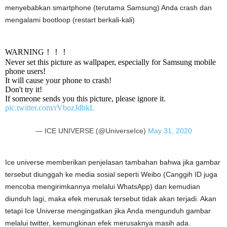
menyebabkan smartphone (terutama Samsung) Anda crash dan
mengalami bootloop (restart berkali-kali)
WARNING！！！
Never set this picture as wallpaper, especially for Samsung mobile
phone users!
It will cause your phone to crash!
Don't try it!
If someone sends you this picture, please ignore it.
pic.twitter.com/rVbozJdhkL
— ICE UNIVERSE (@UniverseIce)
May 31, 2020
Ice universe memberikan penjelasan tambahan bahwa jika gambar
tersebut diunggah ke media sosial seperti Weibo (Canggih ID juga
mencoba mengirimkannya melalui WhatsApp) dan kemudian
diunduh lagi, maka efek merusak tersebut tidak akan terjadi. Akan
tetapi Ice Universe mengingatkan jika Anda mengunduh gambar
melalui twitter, kemungkinan efek merusaknya masih ada.