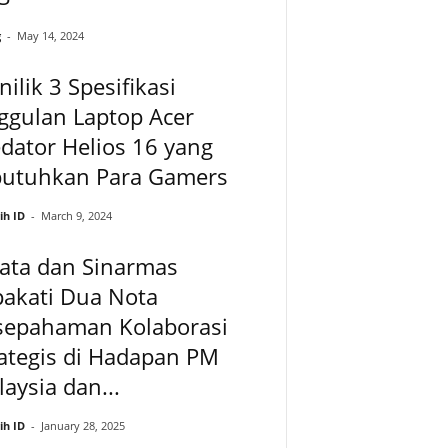
g
-
May 14, 2024
ilik 3 Spesifikasi
ggulan Laptop Acer
dator Helios 16 yang
butuhkan Para Gamers
ih ID
-
March 9, 2024
ata dan Sinarmas
pakati Dua Nota
sepahaman Kolaborasi
ategis di Hadapan PM
aysia dan...
ih ID
-
January 28, 2025