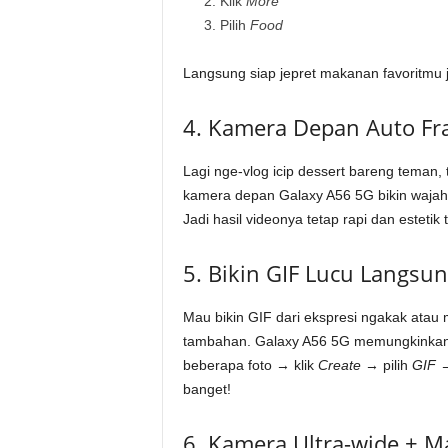
Klik
More
Pilih
Food
Langsung siap jepret makanan favoritmu ja
4. Kamera Depan Auto Fr
Lagi nge-vlog icip dessert bareng teman, 
kamera depan Galaxy A56 5G bikin wajah 
Jadi hasil videonya tetap rapi dan estetik
5. Bikin GIF Lucu Langsun
Mau bikin GIF dari ekspresi ngakak atau
tambahan. Galaxy A56 5G memungkinkan
beberapa foto → klik
Create
→ pilih
GIF
→
banget!
6. Kamera Ultra-wide + M