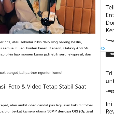
Tel
En
Do
Ke
Cangg
er hits, atau sekadar bikin daily vlog bareng bestie,
 semua itu jadi konten keren. Kenalin,
Galaxy A56 5G
,
EDI
p bikin tiap momen kamu jadi lebih seru, ekspresif, dan
Tri
cok banget jadi partner ngonten kamu!
unt
il Foto & Video Tetap Stabil Saat
Cangg
Ini
t, atau ambil video candid pas lagi jalan kaki di trotoar
Re
pa blur berkat kamera utama
50MP dengan OIS (Optical