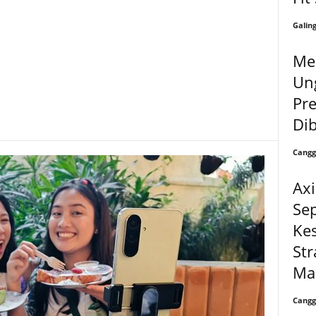
Galin
Men
Un
Pre
Di
Cangg
Axi
Se
Ke
Str
Mal
Cangg