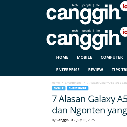
C
HOME
MOBILE
COMPUTER
A
N
ENTERPRISE
REVIEW
TIPS TR
G
G
Home
Smartphone
7 Alasan Galaxy A56 5G adala
I
MOBILE
SMARTPHONE
H
7 Alasan Galaxy A5
I
D
dan Ngonten yang
By
Canggih ID
-
July 16, 2025