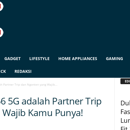
GADGET
LIFESTYLE
HOME APPLIANCES
GAMING
ICK
REDAKSI
EDI
h Partner Trip dan Ngonten yang Wajib...
6 5G adalah Partner Trip
Du
 Wajib Kamu Punya!
Fas
Lu
Fit