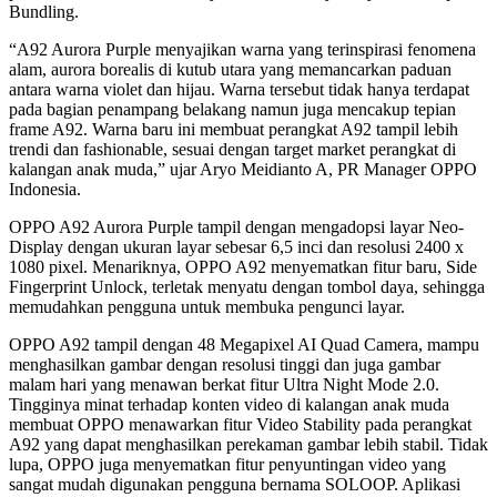
Bundling.
“A92 Aurora Purple menyajikan warna yang terinspirasi fenomena
alam, aurora borealis di kutub utara yang memancarkan paduan
antara warna violet dan hijau. Warna tersebut tidak hanya terdapat
pada bagian penampang belakang namun juga mencakup tepian
frame A92. Warna baru ini membuat perangkat A92 tampil lebih
trendi dan fashionable, sesuai dengan target market perangkat di
kalangan anak muda,” ujar Aryo Meidianto A, PR Manager OPPO
Indonesia.
OPPO A92 Aurora Purple tampil dengan mengadopsi layar Neo-
Display dengan ukuran layar sebesar 6,5 inci dan resolusi 2400 x
1080 pixel. Menariknya, OPPO A92 menyematkan fitur baru, Side
Fingerprint Unlock, terletak menyatu dengan tombol daya, sehingga
memudahkan pengguna untuk membuka pengunci layar.
OPPO A92 tampil dengan 48 Megapixel AI Quad Camera, mampu
menghasilkan gambar dengan resolusi tinggi dan juga gambar
malam hari yang menawan berkat fitur Ultra Night Mode 2.0.
Tingginya minat terhadap konten video di kalangan anak muda
membuat OPPO menawarkan fitur Video Stability pada perangkat
A92 yang dapat menghasilkan perekaman gambar lebih stabil. Tidak
lupa, OPPO juga menyematkan fitur penyuntingan video yang
sangat mudah digunakan pengguna bernama SOLOOP. Aplikasi