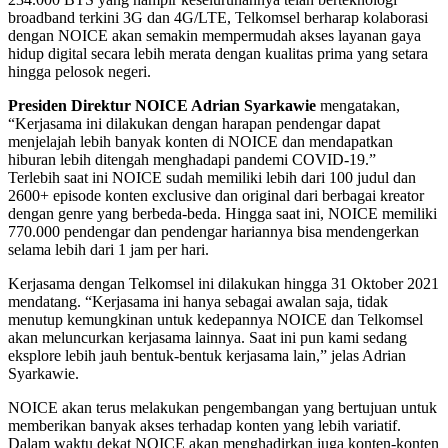
broadband terkini 3G dan 4G/LTE, Telkomsel berharap kolaborasi
dengan NOICE akan semakin mempermudah akses layanan gaya
hidup digital secara lebih merata dengan kualitas prima yang setara
hingga pelosok negeri.
Presiden Direktur NOICE Adrian Syarkawie
mengatakan,
“Kerjasama ini dilakukan dengan harapan pendengar dapat
menjelajah lebih banyak konten di NOICE dan mendapatkan
hiburan lebih ditengah menghadapi pandemi COVID-19.”
Terlebih saat ini NOICE sudah memiliki lebih dari 100 judul dan
2600+ episode konten exclusive dan original dari berbagai kreator
dengan genre yang berbeda-beda. Hingga saat ini, NOICE memiliki
770.000 pendengar dan pendengar hariannya bisa mendengerkan
selama lebih dari 1 jam per hari.
Kerjasama dengan Telkomsel ini dilakukan hingga 31 Oktober 2021
mendatang. “Kerjasama ini hanya sebagai awalan saja, tidak
menutup kemungkinan untuk kedepannya NOICE dan Telkomsel
akan meluncurkan kerjasama lainnya. Saat ini pun kami sedang
eksplore lebih jauh bentuk-bentuk kerjasama lain,” jelas Adrian
Syarkawie.
NOICE akan terus melakukan pengembangan yang bertujuan untuk
memberikan banyak akses terhadap konten yang lebih variatif.
Dalam waktu dekat NOICE akan menghadirkan juga konten-konten