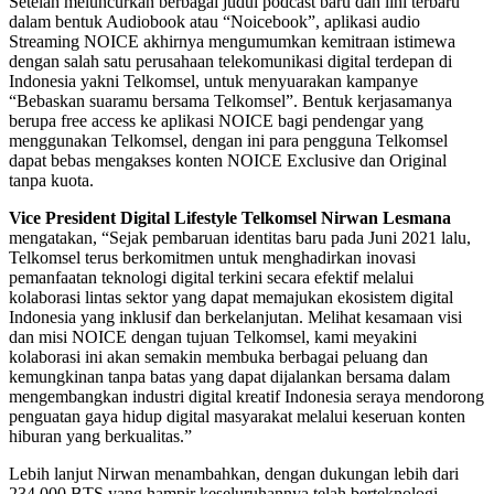
Setelah meluncurkan berbagai judul podcast baru dan lini terbaru
dalam bentuk Audiobook atau “Noicebook”, aplikasi audio
Streaming NOICE akhirnya mengumumkan kemitraan istimewa
dengan salah satu perusahaan telekomunikasi digital terdepan di
Indonesia yakni Telkomsel, untuk menyuarakan kampanye
“Bebaskan suaramu bersama Telkomsel”. Bentuk kerjasamanya
berupa free access ke aplikasi NOICE bagi pendengar yang
menggunakan Telkomsel, dengan ini para pengguna Telkomsel
dapat bebas mengakses konten NOICE Exclusive dan Original
tanpa kuota.
Vice President Digital Lifestyle Telkomsel Nirwan Lesmana
mengatakan, “Sejak pembaruan identitas baru pada Juni 2021 lalu,
Telkomsel terus berkomitmen untuk menghadirkan inovasi
pemanfaatan teknologi digital terkini secara efektif melalui
kolaborasi lintas sektor yang dapat memajukan ekosistem digital
Indonesia yang inklusif dan berkelanjutan. Melihat kesamaan visi
dan misi NOICE dengan tujuan Telkomsel, kami meyakini
kolaborasi ini akan semakin membuka berbagai peluang dan
kemungkinan tanpa batas yang dapat dijalankan bersama dalam
mengembangkan industri digital kreatif Indonesia seraya mendorong
penguatan gaya hidup digital masyarakat melalui keseruan konten
hiburan yang berkualitas.”
Lebih lanjut Nirwan menambahkan, dengan dukungan lebih dari
234.000 BTS yang hampir keseluruhannya telah berteknologi