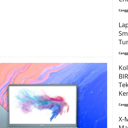
Cangg
Lap
Sma
Tu
Cangg
Kol
BI
Te
Ke
Cangg
X-M
Ma