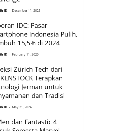
ih ID
-
December 11, 2023
oran IDC: Pasar
rtphone Indonesia Pulih,
mbuh 15,5% di 2024
ih ID
-
February 11, 2025
eksi Zürich Tech dari
RKENSTOCK Terapkan
knologi Jerman untuk
nyamanan dan Tradisi
ih ID
-
May 21, 2024
en dan Fantastic 4
suk Semesta Marvel