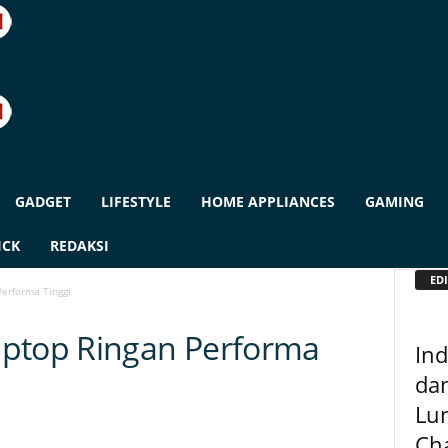
GADGET
LIFESTYLE
HOME APPLIANCES
GAMING
ICK
REDAKSI
EDI
erforma Tinggi
aptop Ringan Performa
In
da
Lu
Cha