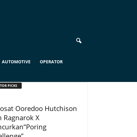
AUTOMOTIVE
OPERATOR
TOR PICKS
dosat Ooredoo Hutchison
n Ragnarok X
ncurkan“Poring
llenge”