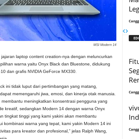
Le
Cangg
EDI
MSI Modern 14
i jajaran laptop content creation-nya dengan meluncurkan
Fi
ilihan warna yaitu Onyx Black dan Bluestone, didukung
Se
ke-10 dan grafis NVIDIA GeForce MX330.
Re
k ini tidak luput dari pertimbangan yang matang,
Cangg
apat memengaruhi jiwa, emosi, dan kinerja otak manusia.
n membantu meningkatkan konsentrasi pengguna yang
viv
de kreatif, sedangkan Modern 14 dengan warna Onyx
In
 tingkat tinggi yang kami yakini akan membantu
 kombinasi warna yang tepat, kami yakin Modern 14 ini
Cangg
tas para kreator dan profesional,” jelas Ralph Wang,
sia.