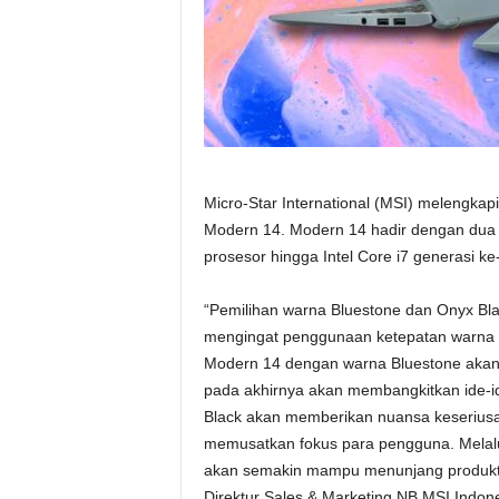
Micro-Star International (MSI) melengkap
Modern 14. Modern 14 hadir dengan dua p
prosesor hingga Intel Core i7 generasi 
“Pemilihan warna Bluestone dan Onyx Blac
mengingat penggunaan ketepatan warna d
Modern 14 dengan warna Bluestone aka
pada akhirnya akan membangkitkan ide-i
Black akan memberikan nuansa keseriusan
memusatkan fokus para pengguna. Melalui
akan semakin mampu menunjang produktivi
Direktur Sales & Marketing NB MSI Indone