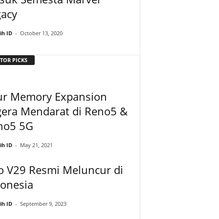
gacy
ih ID
-
October 13, 2020
TOR PICKS
tur Memory Expansion
gera Mendarat di Reno5 &
no5 5G
ih ID
-
May 21, 2021
o V29 Resmi Meluncur di
donesia
ih ID
-
September 9, 2023