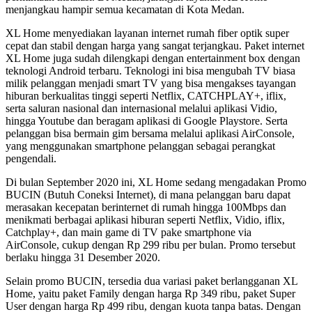
menjangkau hampir semua kecamatan di Kota Medan.
XL Home menyediakan layanan internet rumah fiber optik super
cepat dan stabil dengan harga yang sangat terjangkau. Paket internet
XL Home juga sudah dilengkapi dengan entertainment box dengan
teknologi Android terbaru. Teknologi ini bisa mengubah TV biasa
milik pelanggan menjadi smart TV yang bisa mengakses tayangan
hiburan berkualitas tinggi seperti Netflix, CATCHPLAY+, iflix,
serta saluran nasional dan internasional melalui aplikasi Vidio,
hingga Youtube dan beragam aplikasi di Google Playstore. Serta
pelanggan bisa bermain gim bersama melalui aplikasi AirConsole,
yang menggunakan smartphone pelanggan sebagai perangkat
pengendali.
Di bulan September 2020 ini, XL Home sedang mengadakan Promo
BUCIN (Butuh Coneksi Internet), di mana pelanggan baru dapat
merasakan kecepatan berinternet di rumah hingga 100Mbps dan
menikmati berbagai aplikasi hiburan seperti Netflix, Vidio, iflix,
Catchplay+, dan main game di TV pake smartphone via
AirConsole, cukup dengan Rp 299 ribu per bulan. Promo tersebut
berlaku hingga 31 Desember 2020.
Selain promo BUCIN, tersedia dua variasi paket berlangganan XL
Home, yaitu paket Family dengan harga Rp 349 ribu, paket Super
User dengan harga Rp 499 ribu, dengan kuota tanpa batas. Dengan