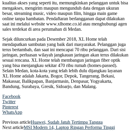
kualitas akses yang seperti itu, memungkinkan pelanggan untuk bisa
mengakses, mengirim maupun mengunduh data dengan ukuran
besar, streaming music, video maupun film, hingga main game
online tanpa hambatan. Pendaftaran berlangganan dapat dilakukan
saat ini melalui website www.xlhome.co.id atau menghubungi agen
sales terdekat di area perumahan di Medan.
Sejak diluncurkan pada Desember 2018, XL Home telah
mendapatkan sambutan yang baik dari masyarakat. Pelanggan juga
terus bertambah, dan saat ini mencapai 70 ribu pelanggan. Dari sisi
jaringan, perluasan wilayah jangkauan jaringan akan terus dilakukan
sesuai rencana. XL Home telah membangun jaringan fiber optik
yang bisa menjangkau sekitar 470 ribu rumah (homes-passed).
Selain Medan, kota-kota yang telah lebih dulu dijangkau layanan
XL Home adalah Jakarta, Bogor, Depok, Tangerang, Bekasi,
Makassar, Balikpapan, Banjarmasin, Denpasar, Yogyakarta,
Bandung, Surabaya, Gresik, Sidoarjo, dan Malang.
Facebook
Twitter
Pinterest
WhatsApp
Previous article
Huawei, Sudah Jatuh Tertimpa Tangga
Next article
MSI Modern 14, Laptop Ringan Performa Tinggi