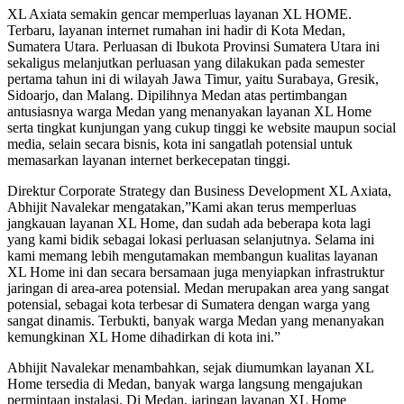
XL Axiata semakin gencar memperluas layanan XL HOME.
Terbaru, layanan internet rumahan ini hadir di Kota Medan,
Sumatera Utara. Perluasan di Ibukota Provinsi Sumatera Utara ini
sekaligus melanjutkan perluasan yang dilakukan pada semester
pertama tahun ini di wilayah Jawa Timur, yaitu Surabaya, Gresik,
Sidoarjo, dan Malang. Dipilihnya Medan atas pertimbangan
antusiasnya warga Medan yang menanyakan layanan XL Home
serta tingkat kunjungan yang cukup tinggi ke website maupun social
media, selain secara bisnis, kota ini sangatlah potensial untuk
memasarkan layanan internet berkecepatan tinggi.
Direktur Corporate Strategy dan Business Development XL Axiata,
Abhijit Navalekar mengatakan,”Kami akan terus memperluas
jangkauan layanan XL Home, dan sudah ada beberapa kota lagi
yang kami bidik sebagai lokasi perluasan selanjutnya. Selama ini
kami memang lebih mengutamakan membangun kualitas layanan
XL Home ini dan secara bersamaan juga menyiapkan infrastruktur
jaringan di area-area potensial. Medan merupakan area yang sangat
potensial, sebagai kota terbesar di Sumatera dengan warga yang
sangat dinamis. Terbukti, banyak warga Medan yang menanyakan
kemungkinan XL Home dihadirkan di kota ini.”
Abhijit Navalekar menambahkan, sejak diumumkan layanan XL
Home tersedia di Medan, banyak warga langsung mengajukan
permintaan instalasi. Di Medan, jaringan layanan XL Home