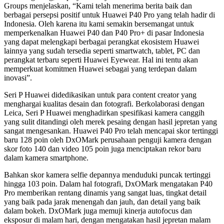
Groups menjelaskan, “Kami telah menerima berita baik dan
berbagai persepsi positif untuk Huawei P40 Pro yang telah hadir di
Indonesia. Oleh karena itu kami semakin bersemangat untuk
memperkenalkan Huawei P40 dan P40 Pro+ di pasar Indonesia
yang dapat melengkapi berbagai perangkat ekosistem Huawei
lainnya yang sudah tersedia seperti smartwatch, tablet, PC dan
perangkat terbaru seperti Huawei Eyewear. Hal ini tentu akan
memperkuat komitmen Huawei sebagai yang terdepan dalam
inovasi”.
Seri P Huawei didedikasikan untuk para content creator yang
menghargai kualitas desain dan fotografi. Berkolaborasi dengan
Leica, Seri P Huawei menghadirkan spesifikasi kamera canggih
yang sulit ditandingi oleh merek pesaing dengan hasil jepretan yang
sangat mengesankan. Huawei P40 Pro telah mencapai skor tertinggi
baru 128 poin oleh DxOMark perusahaan penguji kamera dengan
skor foto 140 dan video 105 poin juga menciptakan rekor baru
dalam kamera smartphone.
Bahkan skor kamera selfie depannya menduduki puncak tertinggi
hingga 103 poin. Dalam hal fotografi, DxOMark mengatakan P40
Pro memberikan rentang dinamis yang sangat luas, tingkat detail
yang baik pada jarak menengah dan jauh, dan detail yang baik
dalam bokeh. DxOMark juga memuji kinerja autofocus dan
eksposur di malam hari, dengan mengatakan hasil jepretan malam