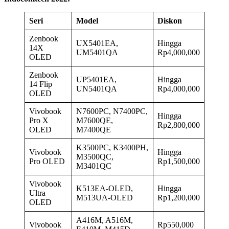
Seri
Model
Diskon
Zenbook
UX5401EA,
Hingga
14X
UM5401QA
Rp4,000,000
OLED
Zenbook
UP5401EA,
Hingga
14 Flip
UN5401QA
Rp4,000,000
OLED
Vivobook
N7600PC, N7400PC,
Hingga
Pro X
M7600QE,
Rp2,800,000
OLED
M7400QE
K3500PC, K3400PH,
Vivobook
Hingga
M3500QC,
Pro OLED
Rp1,500,000
M3401QC
Vivobook
K513EA-OLED,
Hingga
Ultra
M513UA-OLED
Rp1,200,000
OLED
A416M, A516M,
Vivobook
Rp550,000