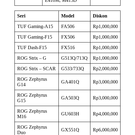
E410M, M415D
Seri
Model
Diskon
TUF Gaming-A15
FA506
Rp1,000,000
TUF Gaming-F15
FX506
Rp1,000,000
TUF Dash-F15
FX516
Rp1,000,000
ROG Strix – G
G513Q/713Q
Rp1,000,000
ROG Strix – SCAR
G533/733Q
Rp2,000,000
ROG Zephyrus
GA401Q
Rp3,000,000
G14
ROG Zephyrus
GA503Q
Rp3,000,000
G15
ROG Zephyrus
GU603H
Rp4,000,000
M16
ROG Zephyrus
GX551Q
Rp6,000,000
Duo