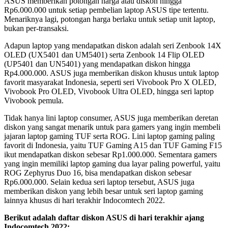
ASUS memberikan potongan harga atau diskon hingga
Rp6.000.000 untuk setiap pembelian laptop ASUS tipe tertentu.
Menariknya lagi, potongan harga berlaku untuk setiap unit laptop,
bukan per-transaksi.
Adapun laptop yang mendapatkan diskon adalah seri Zenbook 14X
OLED (UX5401 dan UM5401) serta Zenbook 14 Flip OLED
(UP5401 dan UN5401) yang mendapatkan diskon hingga
Rp4.000.000. ASUS juga memberikan diskon khusus untuk laptop
favorit masyarakat Indonesia, seperti seri Vivobook Pro X OLED,
Vivobook Pro OLED, Vivobook Ultra OLED, hingga seri laptop
Vivobook pemula.
Tidak hanya lini laptop consumer, ASUS juga memberikan deretan
diskon yang sangat menarik untuk para gamers yang ingin membeli
jajaran laptop gaming TUF serta ROG. Lini laptop gaming paling
favorit di Indonesia, yaitu TUF Gaming A15 dan TUF Gaming F15
ikut mendapatkan diskon sebesar Rp1.000.000. Sementara gamers
yang ingin memiliki laptop gaming dua layar paling powerful, yaitu
ROG Zephyrus Duo 16, bisa mendapatkan diskon sebesar
Rp6.000.000. Selain kedua seri laptop tersebut, ASUS juga
memberikan diskon yang lebih besar untuk seri laptop gaming
lainnya khusus di hari terakhir Indocomtech 2022.
Berikut adalah daftar diskon ASUS di hari terakhir ajang
Indocomtech 2022: