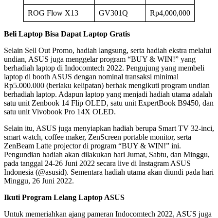
ROG Flow X13
GV301Q
Rp4,000,000
Beli Laptop Bisa Dapat Laptop Gratis
Selain Sell Out Promo, hadiah langsung, serta hadiah ekstra melalui
undian, ASUS juga menggelar program “BUY & WIN!” yang
berhadiah laptop di Indocomtech 2022. Pengujung yang membeli
laptop di booth ASUS dengan nominal transaksi minimal
Rp5.000.000 (berlaku kelipatan) berhak mengikuti program undian
berhadiah laptop. Adapun laptop yang menjadi hadiah utama adalah
satu unit Zenbook 14 Flip OLED, satu unit ExpertBook B9450, dan
satu unit Vivobook Pro 14X OLED.
Selain itu, ASUS juga menyiapkan hadiah berupa Smart TV 32-inci,
smart watch, coffee maker, ZenScreen portable monitor, serta
ZenBeam Latte projector di program “BUY & WIN!” ini.
Pengundian hadiah akan dilakukan hari Jumat, Sabtu, dan Minggu,
pada tanggal 24-26 Juni 2022 secara live di Instagram ASUS
Indonesia (@asusid). Sementara hadiah utama akan diundi pada hari
Minggu, 26 Juni 2022.
Ikuti Program Lelang Laptop ASUS
Untuk memeriahkan ajang pameran Indocomtech 2022, ASUS juga