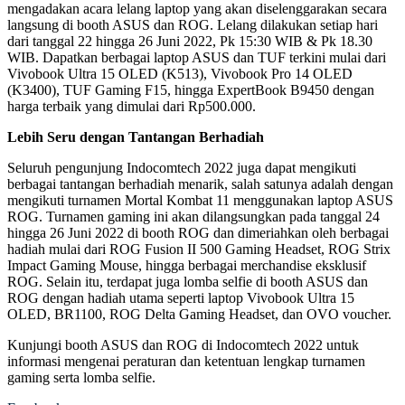
mengadakan acara lelang laptop yang akan diselenggarakan secara
langsung di booth ASUS dan ROG. Lelang dilakukan setiap hari
dari tanggal 22 hingga 26 Juni 2022, Pk 15:30 WIB & Pk 18.30
WIB. Dapatkan berbagai laptop ASUS dan TUF terkini mulai dari
Vivobook Ultra 15 OLED (K513), Vivobook Pro 14 OLED
(K3400), TUF Gaming F15, hingga ExpertBook B9450 dengan
harga terbaik yang dimulai dari Rp500.000.
Lebih Seru dengan Tantangan Berhadiah
Seluruh pengunjung Indocomtech 2022 juga dapat mengikuti
berbagai tantangan berhadiah menarik, salah satunya adalah dengan
mengikuti turnamen Mortal Kombat 11 menggunakan laptop ASUS
ROG. Turnamen gaming ini akan dilangsungkan pada tanggal 24
hingga 26 Juni 2022 di booth ROG dan dimeriahkan oleh berbagai
hadiah mulai dari ROG Fusion II 500 Gaming Headset, ROG Strix
Impact Gaming Mouse, hingga berbagai merchandise eksklusif
ROG. Selain itu, terdapat juga lomba selfie di booth ASUS dan
ROG dengan hadiah utama seperti laptop Vivobook Ultra 15
OLED, BR1100, ROG Delta Gaming Headset, dan OVO voucher.
Kunjungi booth ASUS dan ROG di Indocomtech 2022 untuk
informasi mengenai peraturan dan ketentuan lengkap turnamen
gaming serta lomba selfie.