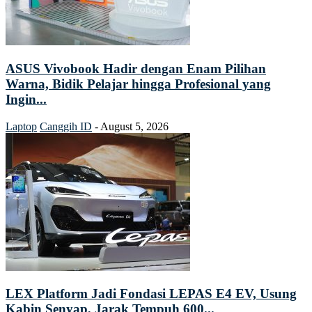
ASUS Vivobook Hadir dengan Enam Pilihan
Warna, Bidik Pelajar hingga Profesional yang
Ingin...
Laptop
Canggih ID
-
August 5, 2026
LEX Platform Jadi Fondasi LEPAS E4 EV, Usung
Kabin Senyap, Jarak Tempuh 600...