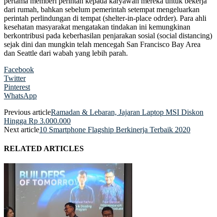
pertama memberi perintah kepada karyawan mereka untuk bekerja
dari rumah, bahkan sebelum pemerintah setempat mengeluarkan
perintah perlindungan di tempat (shelter-in-place odrder). Para ahli
kesehatan masyarakat mengatakan tindakan ini kemungkinan
berkontribusi pada keberhasilan penjarakan sosial (social distancing)
sejak dini dan mungkin telah mencegah San Francisco Bay Area
dan Seattle dari wabah yang lebih parah.
Facebook
Twitter
Pinterest
WhatsApp
Previous article
Ramadan & Lebaran, Jajaran Laptop MSI Diskon
Hingga Rp 3.000.000
Next article
10 Smartphone Flagship Berkinerja Terbaik 2020
RELATED ARTICLES