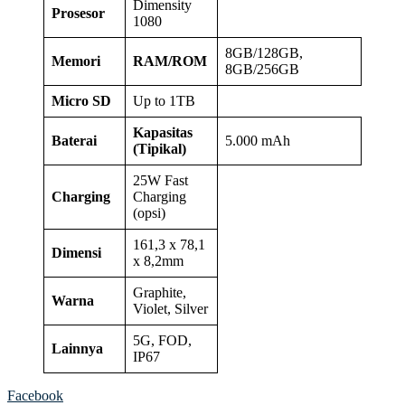
Dimensity
Prosesor
1080
8GB/128GB,
Memori
RAM/ROM
8GB/256GB
Micro SD
Up to 1TB
Kapasitas
Baterai
5.000 mAh
(Tipikal)
25W Fast
Charging
Charging
(opsi)
161,3 x 78,1
Dimensi
x 8,2mm
Graphite,
Warna
Violet, Silver
5G, FOD,
Lainnya
IP67
Facebook