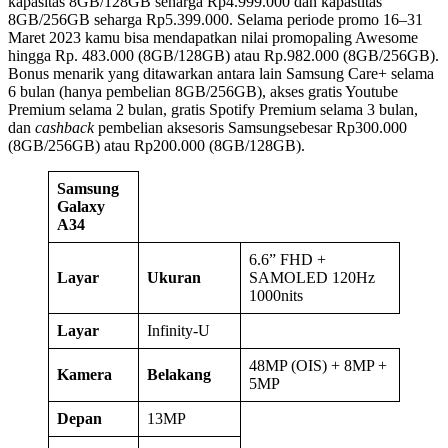
kapasitas 8GB/128GB seharga Rp4.999.000 dan kapastitas
8GB/256GB seharga Rp5.399.000. Selama periode promo 16–31
Maret 2023 kamu bisa mendapatkan nilai promopaling Awesome
hingga Rp. 483.000 (8GB/128GB) atau Rp.982.000 (8GB/256GB).
Bonus menarik yang ditawarkan antara lain Samsung Care+ selama
6 bulan (hanya pembelian 8GB/256GB), akses gratis Youtube
Premium selama 2 bulan, gratis Spotify Premium selama 3 bulan,
dan
cashback
pembelian aksesoris Samsungsebesar Rp300.000
(8GB/256GB) atau Rp200.000 (8GB/128GB).
Samsung
Galaxy
A34
6.6” FHD +
Layar
Ukuran
SAMOLED 120Hz
1000nits
Layar
Infinity-U
48MP (OIS) + 8MP +
Kamera
Belakang
5MP
Depan
13MP