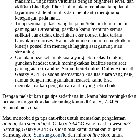
maksimal, tingkatkan visibilitas dengan brightness level, dan
aktifkan blue light filter. Hal ini akan membuat tampilan di
layar menjadi lebih mulus dan membantu mengurangi
ketegangan pada mata.
Tutup semua aplikasi yang berjalan Sebelum kamu mulai
gaming atau streaming, pastikan kamu menutup semua
aplikasi yang tidak diperlukan agar ponsel tidak terlalu
banyak memproses. Hal ini akan membantu meningkatkan
kinerja ponsel dan mencegah lagging saat gaming atau
streaming.
Gunakan headset untuk suara yang lebih jelas Terakhir,
gunakan headset untuk meningkatkan kualitas suara saat
gaming atau streaming. Sound berteknologi Dolby Atmos di
Galaxy A34 5G sudah memastikan kualitas suara yang baik,
namun dengan menggunakan headset, kamu bisa
memaksimalkan pengalaman audio yang lebih baik.
Dengan melakukan tiga tips sederhana ini, kamu bisa meningkatkan
pengalaman gaming dan streaming kamu di Galaxy A34 5G.
Selamat mencoba!
Mau mencoba tiga tips anti-ribet untuk merasakan pengalaman
gaming
dan
streaming
di Galaxy A34 5G yang makin
awesome
?
Samsung Galaxy A34 5G sudah bisa kamu dapatkan di gerai
Samsung store,
Samsung.com/id
dan mitra
online
store untuk