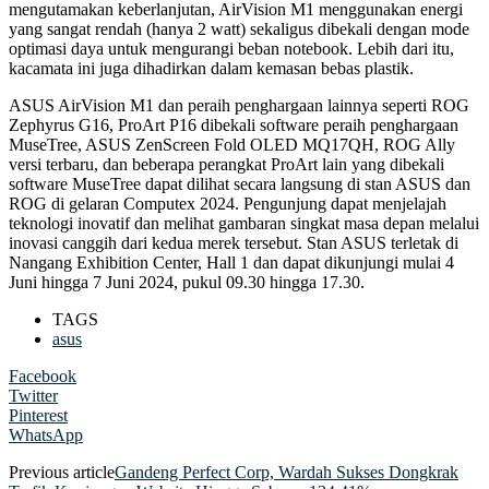
mengutamakan keberlanjutan, AirVision M1 menggunakan energi
yang sangat rendah (hanya 2 watt) sekaligus dibekali dengan mode
optimasi daya untuk mengurangi beban notebook. Lebih dari itu,
kacamata ini juga dihadirkan dalam kemasan bebas plastik.
ASUS AirVision M1 dan peraih penghargaan lainnya seperti ROG
Zephyrus G16, ProArt P16 dibekali software peraih penghargaan
MuseTree, ASUS ZenScreen Fold OLED MQ17QH, ROG Ally
versi terbaru, dan beberapa perangkat ProArt lain yang dibekali
software MuseTree dapat dilihat secara langsung di stan ASUS dan
ROG di gelaran Computex 2024. Pengunjung dapat menjelajah
teknologi inovatif dan melihat gambaran singkat masa depan melalui
inovasi canggih dari kedua merek tersebut. Stan ASUS terletak di
Nangang Exhibition Center, Hall 1 dan dapat dikunjungi mulai 4
Juni hingga 7 Juni 2024, pukul 09.30 hingga 17.30.
TAGS
asus
Facebook
Twitter
Pinterest
WhatsApp
Previous article
Gandeng Perfect Corp, Wardah Sukses Dongkrak