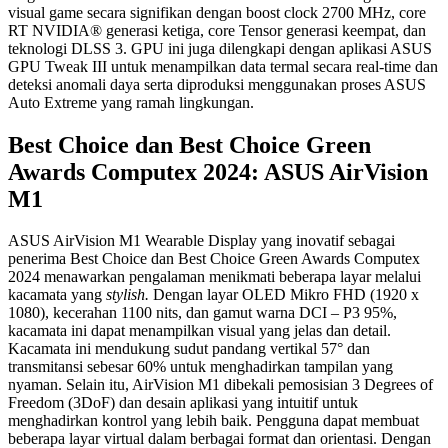
visual game secara signifikan dengan boost clock 2700 MHz, core
RT NVIDIA® generasi ketiga, core Tensor generasi keempat, dan
teknologi DLSS 3. GPU ini juga dilengkapi dengan aplikasi ASUS
GPU Tweak III untuk menampilkan data termal secara real-time dan
deteksi anomali daya serta diproduksi menggunakan proses ASUS
Auto Extreme yang ramah lingkungan.
Best Choice dan Best Choice Green
Awards Computex 2024: ASUS AirVision
M1
ASUS AirVision M1 Wearable Display yang inovatif sebagai
penerima Best Choice dan Best Choice Green Awards Computex
2024 menawarkan pengalaman menikmati beberapa layar melalui
kacamata yang
stylish.
Dengan layar OLED Mikro FHD (1920 x
1080), kecerahan 1100 nits, dan gamut warna DCI – P3 95%,
kacamata ini dapat menampilkan visual yang jelas dan detail.
Kacamata ini mendukung sudut pandang vertikal 57° dan
transmitansi sebesar 60% untuk menghadirkan tampilan yang
nyaman. Selain itu, AirVision M1 dibekali pemosisian 3 Degrees of
Freedom (3DoF) dan desain aplikasi yang intuitif untuk
menghadirkan kontrol yang lebih baik. Pengguna dapat membuat
beberapa layar virtual dalam berbagai format dan orientasi. Dengan