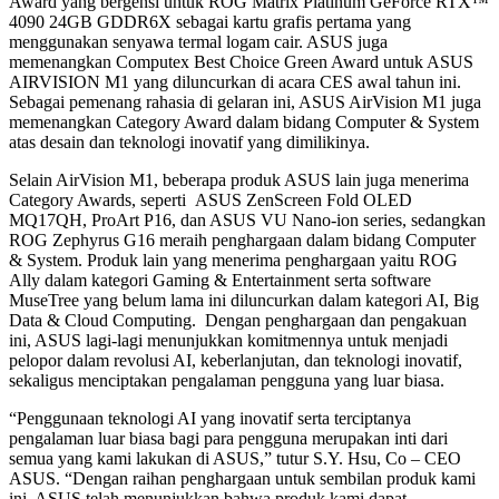
Award yang bergensi untuk ROG Matrix Platinum GeForce RTX™
4090 24GB GDDR6X sebagai kartu grafis pertama yang
menggunakan senyawa termal logam cair. ASUS juga
memenangkan Computex Best Choice Green Award untuk ASUS
AIRVISION M1 yang diluncurkan di acara CES awal tahun ini.
Sebagai pemenang rahasia di gelaran ini, ASUS AirVision M1 juga
memenangkan Category Award dalam bidang Computer & System
atas desain dan teknologi inovatif yang dimilikinya.
Selain AirVision M1, beberapa produk ASUS lain juga menerima
Category Awards, seperti ASUS ZenScreen Fold OLED
MQ17QH, ProArt P16, dan ASUS VU Nano-ion series, sedangkan
ROG Zephyrus G16 meraih penghargaan dalam bidang Computer
& System. Produk lain yang menerima penghargaan yaitu ROG
Ally dalam kategori Gaming & Entertainment serta software
MuseTree yang belum lama ini diluncurkan dalam kategori AI, Big
Data & Cloud Computing. Dengan penghargaan dan pengakuan
ini, ASUS lagi-lagi menunjukkan komitmennya untuk menjadi
pelopor dalam revolusi AI, keberlanjutan, dan teknologi inovatif,
sekaligus menciptakan pengalaman pengguna yang luar biasa.
“Penggunaan teknologi AI yang inovatif serta terciptanya
pengalaman luar biasa bagi para pengguna merupakan inti dari
semua yang kami lakukan di ASUS,” tutur S.Y. Hsu, Co – CEO
ASUS. “Dengan raihan penghargaan untuk sembilan produk kami
ini, ASUS telah menunjukkan bahwa produk kami dapat