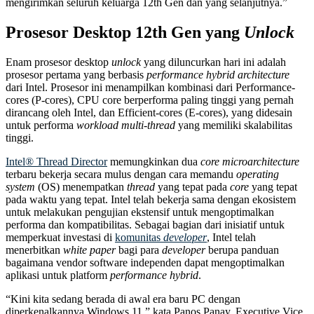
mengirimkan seluruh keluarga 12th Gen dan yang selanjutnya.”
Prosesor Desktop 12th Gen yang
Unlock
Enam prosesor desktop
unlock
yang diluncurkan hari ini adalah
prosesor pertama yang berbasis
performance hybrid architecture
dari Intel. Prosesor ini menampilkan kombinasi dari Performance-
cores (P-cores), CPU core berperforma paling tinggi yang pernah
dirancang oleh Intel, dan Efficient-cores (E-cores), yang didesain
untuk performa
workload
multi-thread
yang memiliki skalabilitas
tinggi.
Intel® Thread Director
memungkinkan dua
core
microarchitecture
terbaru bekerja secara mulus dengan cara memandu
operating
system
(OS) menempatkan
thread
yang tepat pada
core
yang tepat
pada waktu yang tepat. Intel telah bekerja sama dengan ekosistem
untuk melakukan pengujian ekstensif untuk mengoptimalkan
performa dan kompatibilitas. Sebagai bagian dari inisiatif untuk
memperkuat investasi di
komunitas
developer
, Intel telah
menerbitkan
white paper
bagi para
developer
berupa panduan
bagaimana vendor software independen dapat mengoptimalkan
aplikasi untuk platform
performance hybrid
.
“Kini kita sedang berada di awal era baru PC dengan
diperkenalkannya Windows 11,” kata Panos Panay, Executive Vice