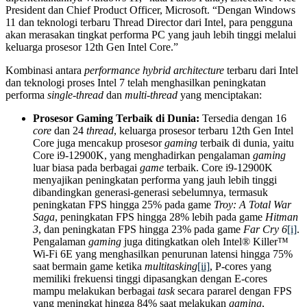
President dan Chief Product Officer, Microsoft. “Dengan Windows
11 dan teknologi terbaru Thread Director dari Intel, para pengguna
akan merasakan tingkat performa PC yang jauh lebih tinggi melalui
keluarga prosesor 12th Gen Intel Core.”
Kombinasi antara
performance hybrid architecture
terbaru dari Intel
dan teknologi proses Intel 7 telah menghasilkan peningkatan
performa
single-thread
dan
multi-thread
yang menciptakan:
Prosesor Gaming Terbaik di Dunia:
Tersedia dengan 16
core
dan 24
thread
, keluarga prosesor terbaru 12th Gen Intel
Core juga mencakup prosesor
gaming
terbaik di dunia, yaitu
Core i9-12900K, yang menghadirkan pengalaman
gaming
luar biasa pada berbagai
game
terbaik. Core i9-12900K
menyajikan peningkatan performa yang jauh lebih tinggi
dibandingkan generasi-generasi sebelumnya, termasuk
peningkatan FPS hingga 25% pada game
Troy: A Total War
Saga
, peningkatan FPS hingga 28% lebih pada game
Hitman
3
, dan peningkatan FPS hingga 23% pada game
Far Cry 6
[i]
.
Pengalaman
gaming
juga ditingkatkan oleh Intel® Killer™
Wi-Fi 6E yang menghasilkan penurunan latensi hingga 75%
saat bermain game ketika
multitasking
[ii]
, P-cores yang
memiliki frekuensi tinggi dipasangkan dengan E-cores
mampu melakukan berbagai
task
secara pararel dengan FPS
yang meningkat hingga 84% saat melakukan
gaming
,