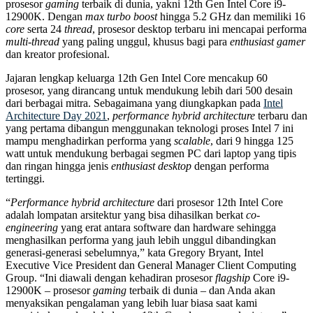
prosesor
gaming
terbaik di dunia, yakni 12th Gen Intel Core i9-
12900K. Dengan
max turbo boost
hingga 5.2 GHz dan memiliki 16
core
serta 24
thread
, prosesor desktop terbaru ini mencapai performa
multi-thread
yang paling unggul, khusus bagi para
enthusiast
gamer
dan kreator profesional.
Jajaran lengkap keluarga 12th Gen Intel Core mencakup 60
prosesor, yang dirancang untuk mendukung lebih dari 500 desain
dari berbagai mitra. Sebagaimana yang diungkapkan pada
Intel
Architecture Day 2021
,
performance hybrid architecture
terbaru dan
yang pertama dibangun menggunakan teknologi proses Intel 7 ini
mampu menghadirkan performa yang
scalable
, dari 9 hingga 125
watt untuk mendukung berbagai segmen PC dari laptop yang tipis
dan ringan hingga jenis
enthusiast
desktop
dengan performa
tertinggi.
“
Performance
hybrid architecture
dari prosesor 12th Intel Core
adalah lompatan arsitektur yang bisa dihasilkan berkat
co-
engineering
yang erat antara software dan hardware sehingga
menghasilkan performa yang jauh lebih unggul dibandingkan
generasi-generasi sebelumnya,” kata Gregory Bryant, Intel
Executive Vice President dan General Manager Client Computing
Group. “Ini diawali dengan kehadiran prosesor
flagship
Core i9-
12900K – prosesor
gaming
terbaik di dunia – dan Anda akan
menyaksikan pengalaman yang lebih luar biasa saat kami