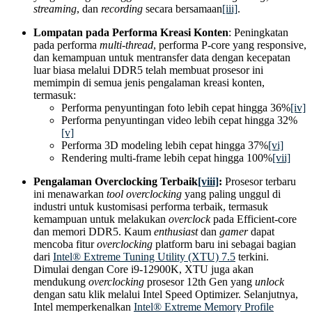
streaming
, dan
recording
secara bersamaan
[iii]
.
Lompatan pada Performa Kreasi Konten
: Peningkatan
pada performa
multi-thread
, performa P-core yang responsive,
dan kemampuan untuk mentransfer data dengan kecepatan
luar biasa melalui DDR5 telah membuat prosesor ini
memimpin di semua jenis pengalaman kreasi konten,
termasuk:
Performa penyuntingan foto lebih cepat hingga 36%
[iv]
Performa penyuntingan video lebih cepat hingga 32%
[v]
Performa 3D modeling lebih cepat hingga 37%
[vi]
Rendering multi-frame lebih cepat hingga 100%
[vii]
Pengalaman Overclocking Terbaik
[viii]
:
Prosesor terbaru
ini menawarkan
tool
overclocking
yang paling unggul di
industri untuk kustomisasi performa terbaik, termasuk
kemampuan untuk melakukan
overclock
pada Efficient-core
dan memori DDR5. Kaum
enthusiast
dan
gamer
dapat
mencoba fitur
overclocking
platform baru ini sebagai bagian
dari
Intel® Extreme Tuning Utility (XTU) 7.5
terkini.
Dimulai dengan Core i9-12900K, XTU juga akan
mendukung
overclocking
prosesor 12th Gen yang
unlock
dengan satu klik melalui Intel Speed Optimizer. Selanjutnya,
Intel memperkenalkan
Intel® Extreme Memory Profile