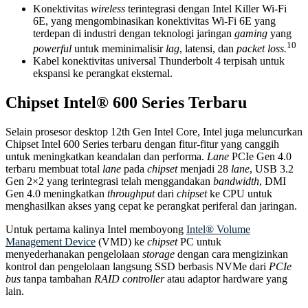
Konektivitas
wireless
terintegrasi dengan Intel Killer Wi-Fi
6E, yang mengombinasikan konektivitas Wi-Fi 6E yang
terdepan di industri dengan teknologi jaringan
gaming
yang
10
powerful
untuk meminimalisir
lag
, latensi, dan
packet loss.
Kabel konektivitas universal Thunderbolt 4 terpisah untuk
ekspansi ke perangkat eksternal.
Chipset Intel® 600 Series Terbaru
Selain prosesor desktop 12th Gen Intel Core, Intel juga meluncurkan
Chipset Intel 600 Series terbaru dengan fitur-fitur yang canggih
untuk meningkatkan keandalan dan performa.
Lane
PCIe Gen 4.0
terbaru membuat total
lane
pada
chipset
menjadi 28
lane
, USB 3.2
Gen 2×2 yang terintegrasi telah menggandakan
bandwidth
, DMI
Gen 4.0 meningkatkan
throughput
dari
chipset
ke CPU untuk
menghasilkan akses yang cepat ke perangkat periferal dan jaringan.
Untuk pertama kalinya Intel memboyong
Intel® Volume
Management Device
(VMD) ke
chipset
PC untuk
menyederhanakan pengelolaan
storage
dengan cara mengizinkan
kontrol dan pengelolaan langsung SSD berbasis NVMe dari
PCIe
bus
tanpa tambahan
RAID controller
atau adaptor hardware yang
lain.