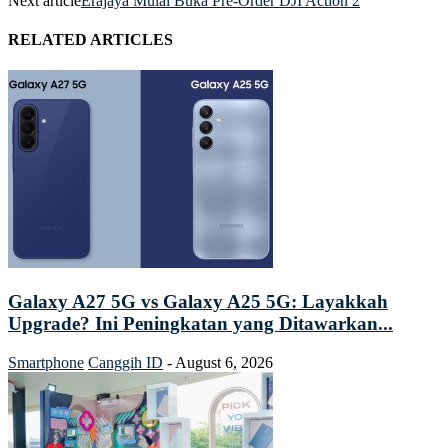
Next article
Erajaya Mulai Buka Pre-Order DJI Action 2
RELATED ARTICLES
Galaxy A27 5G vs Galaxy A25 5G: Layakkah
Upgrade? Ini Peningkatan yang Ditawarkan...
Smartphone
Canggih ID
-
August 6, 2026