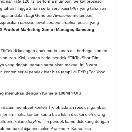
refresh rate
120Hz, performa mumpuni berkat prosesor
ahan hingga 2 hari serta sertifikasi IP67 yang tahan air
agai andalan bagi Generasi
Awesome
melampaui
kspresikan
passion
lewat
content creation
positif yang
MX Product Marketing Senior Manager, Samsung
TikTok di kalangan anak muda tanah air, berbagai konten
uan tren. Kini, konten serial pendek #TikTokShortFilm
ya yang ringan, namun sarat akan makna. Ini 3 cara
konten serial pendek biar bisa tampil di FYP (
For Your
g memukau dengan Kamera 108MP+OIS
an dalam membuat konten TikTok adalah resolusi gambar.
 jernih, maka konten kamu bisa lebih disukai oleh orang-
erlebih, kalau
storyline
film pendek kamu didukung dengan
Tok-mu bakal dijamin makin
Awesome
. Kamu bisa