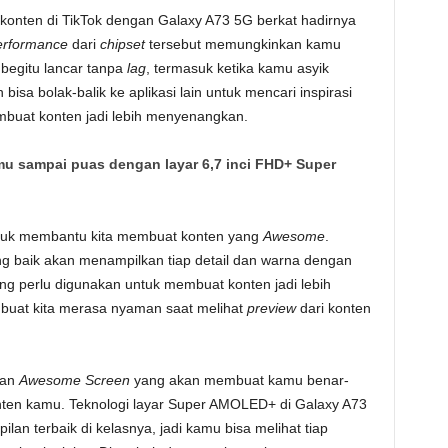
nten di TikTok dengan Galaxy A73 5G berkat hadirnya
rformance
dari
chipset
tersebut memungkinkan kamu
begitu lancar tanpa
lag
, termasuk ketika kamu asyik
isa bolak-balik ke aplikasi lain untuk mencari inspirasi
buat konten jadi lebih menyenangkan.
mu sampai puas dengan layar 6,7 inci FHD+ Super
ntuk membantu kita membuat konten yang
Awesome
.
ng baik akan menampilkan tiap detail dan warna dengan
g perlu digunakan untuk membuat konten jadi lebih
embuat kita merasa nyaman saat melihat
preview
dari konten
kan
Awesome Screen
yang akan membuat kamu benar-
onten kamu. Teknologi layar Super AMOLED+ di Galaxy A73
an terbaik di kelasnya, jadi kamu bisa melihat tiap