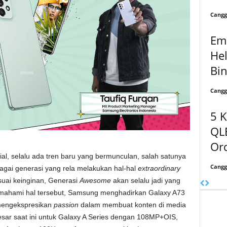
Cangg
Emp
He
Bin
Cangg
5 
QLE
Ord
ial, selalu ada tren baru yang bermunculan, salah satunya
Cangg
agai generasi yang rela melakukan hal-hal
extraordinary
uai keinginan, Generasi
Awesome
akan selalu jadi yang
emahami hal tersebut, Samsung menghadirkan Galaxy A73
mengekspresikan
passion
dalam membuat konten di media
besar saat ini untuk Galaxy A Series dengan 108MP+OIS,