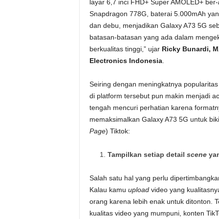
layar 6,7 inci FHD+ Super AMOLED+ ber-
Snapdragon 778G, baterai 5.000mAh yang t
dan debu, menjadikan Galaxy A73 5G seb
batasan-batasan yang ada dalam menge
berkualitas tinggi,” ujar
Ricky Bunardi, 
Electronics Indonesia
.
Seiring dengan meningkatnya popularitas 
di platform tersebut pun makin menjadi ac
tengah mencuri perhatian karena formatn
memaksimalkan Galaxy A73 5G untuk bikin 
Page
) Tiktok:
Tampilkan setiap detail
scene
yan
Salah satu hal yang perlu dipertimbangk
Kalau kamu
upload
video yang kualitasnya
orang karena lebih enak untuk ditonton. T
kualitas video yang mumpuni, konten Tik