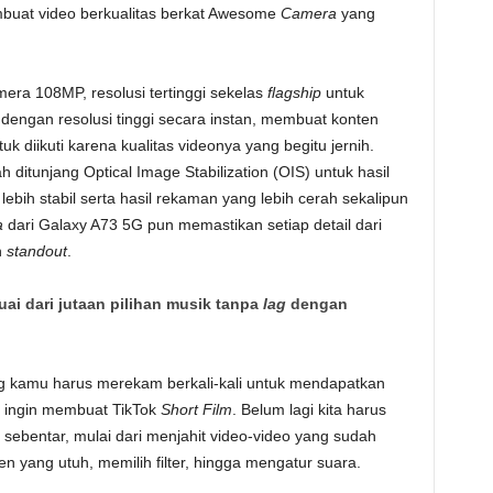
uat video berkualitas berkat Awesome
Camera
yang
ra 108MP, resolusi tertinggi sekelas
flagship
untuk
eo dengan resolusi tinggi secara instan, membuat konten
uk diikuti karena kualitas videonya yang begitu jernih.
h ditunjang Optical Image Stabilization (OIS) untuk hasil
 lebih stabil serta hasil rekaman yang lebih cerah sekalipun
a
dari Galaxy A73 5G pun memastikan setiap detail dari
h
standout
.
ai dari jutaan pilihan musik tanpa
lag
dengan
ng kamu harus merekam berkali-kali untuk mendapatkan
ka ingin membuat TikTok
Short Film
. Belum lagi kita harus
sebentar, mulai dari menjahit video-video yang sudah
n yang utuh, memilih filter, hingga mengatur suara.