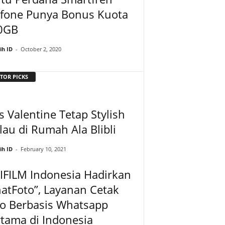
afone Punya Bonus Kuota
0GB
ih ID
-
October 2, 2020
TOR PICKS
s Valentine Tetap Stylish
au di Rumah Ala Blibli
ih ID
-
February 10, 2021
IFILM Indonesia Hadirkan
atFoto”, Layanan Cetak
to Berbasis Whatsapp
tama di Indonesia