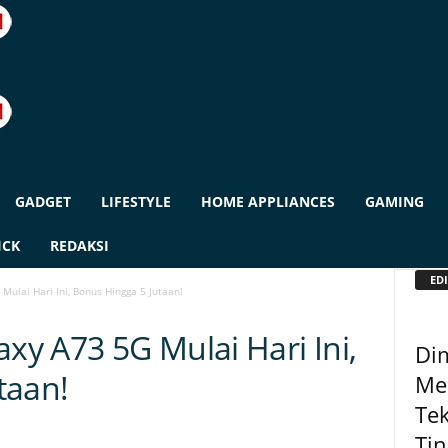
GADGET
LIFESTYLE
HOME APPLIANCES
GAMING
ICK
REDAKSI
EDI
Mulai Hari Ini, Bonus Hingga 5 Jutaan!
axy A73 5G Mulai Hari Ini,
Dim
taan!
Me
Tek
Tin