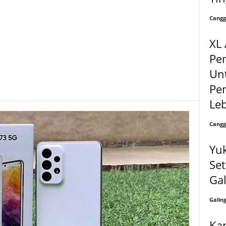
Cangg
XL 
Pe
Un
Pe
Leb
Cangg
Yuk
Set
Ga
Galin
Ka