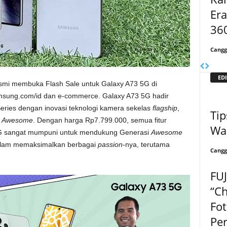
Er
36
Cangg
EDI
resmi membuka Flash Sale untuk Galaxy A73 5G di
amsung.com/id dan e-commerce. Galaxy A73 5G hadir
ries dengan inovasi teknologi kamera sekelas
flagship
,
Tip
n
Awesome
. Dengan harga Rp7.799.000, semua fitur
Wal
G sangat mumpuni untuk mendukung Generasi
Awesome
 dalam memaksimalkan berbagai
passion
-nya, terutama
Cangg
FUJ
“Ch
Fo
Per