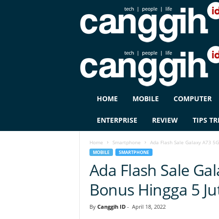
C
HOME
MOBILE
COMPUTER
A
N
ENTERPRISE
REVIEW
TIPS TR
G
G
Home
Smartphone
Ada Flash Sale Galaxy A73 5G 
I
MOBILE
SMARTPHONE
H
Ada Flash Sale Gal
I
D
Bonus Hingga 5 Ju
By
Canggih ID
-
April 18, 2022