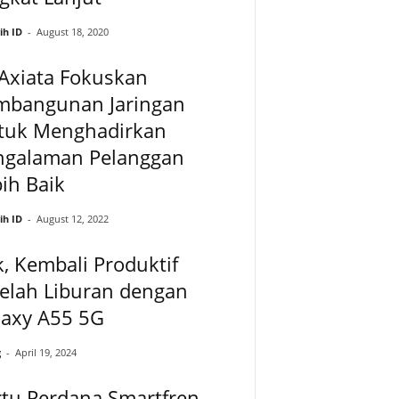
ih ID
-
August 18, 2020
Axiata Fokuskan
mbangunan Jaringan
tuk Menghadirkan
ngalaman Pelanggan
ih Baik
ih ID
-
August 12, 2022
, Kembali Produktif
elah Liburan dengan
laxy A55 5G
g
-
April 19, 2024
rtu Perdana Smartfren