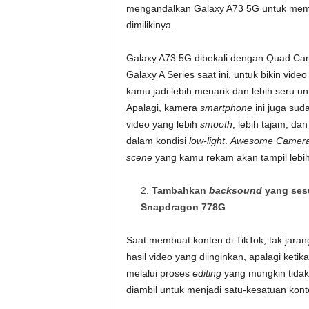
mengandalkan Galaxy A73 5G untuk memb
dimilikinya.
Galaxy A73 5G dibekali dengan Quad Came
Galaxy A Series saat ini, untuk bikin vid
kamu jadi lebih menarik dan lebih seru unt
Apalagi, kamera
smartphone
ini juga suda
video yang lebih
smooth
, lebih tajam, dan
dalam kondisi
low-light
.
Awesome Camer
scene
yang kamu rekam akan tampil lebi
Tambahkan
backsound
yang sesu
Snapdragon 778G
Saat membuat konten di TikTok, tak jara
hasil video yang diinginkan, apalagi keti
melalui proses
editing
yang mungkin tidak 
diambil untuk menjadi satu-kesatuan konte