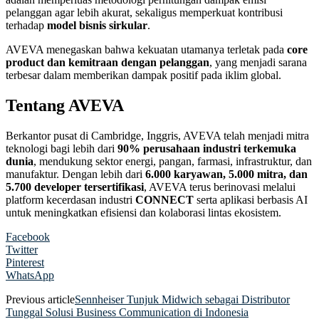
pelanggan agar lebih akurat, sekaligus memperkuat kontribusi
terhadap
model bisnis sirkular
.
AVEVA menegaskan bahwa kekuatan utamanya terletak pada
core
product dan kemitraan dengan pelanggan
, yang menjadi sarana
terbesar dalam memberikan dampak positif pada iklim global.
Tentang AVEVA
Berkantor pusat di Cambridge, Inggris, AVEVA telah menjadi mitra
teknologi bagi lebih dari
90% perusahaan industri terkemuka
dunia
, mendukung sektor energi, pangan, farmasi, infrastruktur, dan
manufaktur. Dengan lebih dari
6.000 karyawan, 5.000 mitra, dan
5.700 developer tersertifikasi
, AVEVA terus berinovasi melalui
platform kecerdasan industri
CONNECT
serta aplikasi berbasis AI
untuk meningkatkan efisiensi dan kolaborasi lintas ekosistem.
Facebook
Twitter
Pinterest
WhatsApp
Previous article
Sennheiser Tunjuk Midwich sebagai Distributor
Tunggal Solusi Business Communication di Indonesia