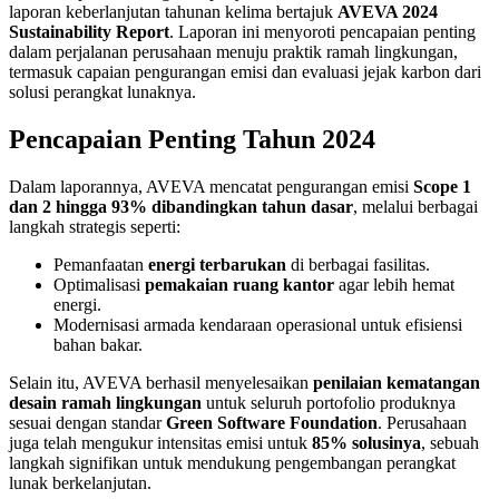
laporan keberlanjutan tahunan kelima bertajuk
AVEVA 2024
Sustainability Report
. Laporan ini menyoroti pencapaian penting
dalam perjalanan perusahaan menuju praktik ramah lingkungan,
termasuk capaian pengurangan emisi dan evaluasi jejak karbon dari
solusi perangkat lunaknya.
Pencapaian Penting Tahun 2024
Dalam laporannya, AVEVA mencatat pengurangan emisi
Scope 1
dan 2 hingga 93% dibandingkan tahun dasar
, melalui berbagai
langkah strategis seperti:
Pemanfaatan
energi terbarukan
di berbagai fasilitas.
Optimalisasi
pemakaian ruang kantor
agar lebih hemat
energi.
Modernisasi armada kendaraan operasional untuk efisiensi
bahan bakar.
Selain itu, AVEVA berhasil menyelesaikan
penilaian kematangan
desain ramah lingkungan
untuk seluruh portofolio produknya
sesuai dengan standar
Green Software Foundation
. Perusahaan
juga telah mengukur intensitas emisi untuk
85% solusinya
, sebuah
langkah signifikan untuk mendukung pengembangan perangkat
lunak berkelanjutan.