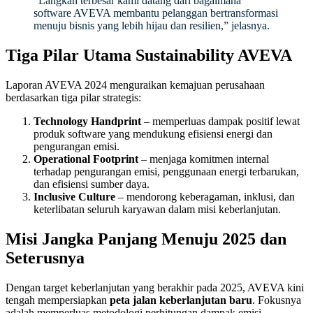
“Langkah terbesar kami datang dari bagaimana
software AVEVA membantu pelanggan bertransformasi
menuju bisnis yang lebih hijau dan resilien,” jelasnya.
Tiga Pilar Utama Sustainability AVEVA
Laporan AVEVA 2024 menguraikan kemajuan perusahaan
berdasarkan tiga pilar strategis:
Technology Handprint
– memperluas dampak positif lewat
produk software yang mendukung efisiensi energi dan
pengurangan emisi.
Operational Footprint
– menjaga komitmen internal
terhadap pengurangan emisi, penggunaan energi terbarukan,
dan efisiensi sumber daya.
Inclusive Culture
– mendorong keberagaman, inklusi, dan
keterlibatan seluruh karyawan dalam misi keberlanjutan.
Misi Jangka Panjang Menuju 2025 dan
Seterusnya
Dengan target keberlanjutan yang berakhir pada 2025, AVEVA kini
tengah mempersiapkan
peta jalan keberlanjutan baru
. Fokusnya
adalah memperluas metodologi perhitungan dampak emisi