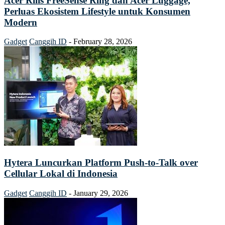
Acer Rilis FreeSense Ring dan Acer Luggage,
Perluas Ekosistem Lifestyle untuk Konsumen
Modern
Gadget
Canggih ID
-
February 28, 2026
Hytera Luncurkan Platform Push-to-Talk over
Cellular Lokal di Indonesia
Gadget
Canggih ID
-
January 29, 2026