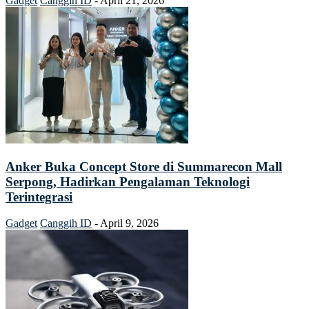
Gadget
Canggih ID
-
April 21, 2026
Anker Buka Concept Store di Summarecon Mall
Serpong, Hadirkan Pengalaman Teknologi
Terintegrasi
Gadget
Canggih ID
-
April 9, 2026