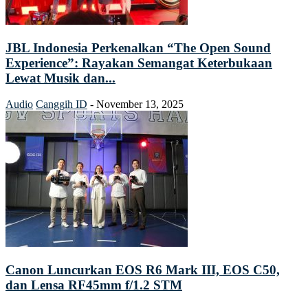
JBL Indonesia Perkenalkan “The Open Sound
Experience”: Rayakan Semangat Keterbukaan
Lewat Musik dan...
Audio
Canggih ID
-
November 13, 2025
Canon Luncurkan EOS R6 Mark III, EOS C50,
dan Lensa RF45mm f/1.2 STM