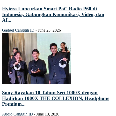
Hytera Luncurkan Smart PoC Radio P60 di
Indonesia, Gabungkan Komunikasi, Video, dan
AI...
Gadget
Canggih ID
-
June 23, 2026
Sony Rayakan 10 Tahun Seri 1000X dengan
Hadirkan 1000X THE COLLEXION, Headphone
Premium...
Audio
Canggih ID
-
June 13, 2026