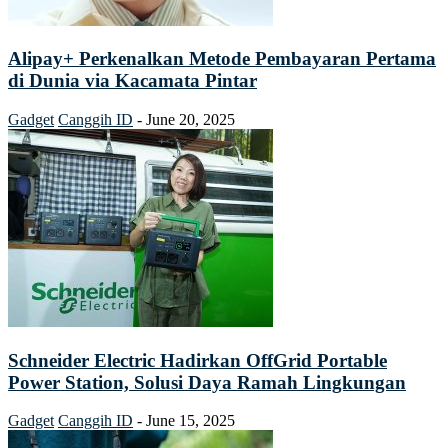
Alipay+ Perkenalkan Metode Pembayaran Pertama
di Dunia via Kacamata Pintar
Gadget
Canggih ID
-
June 20, 2025
Schneider Electric Hadirkan OffGrid Portable
Power Station, Solusi Daya Ramah Lingkungan
Gadget
Canggih ID
-
June 15, 2025