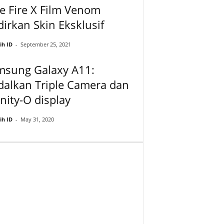
e Fire X Film Venom
irkan Skin Eksklusif
ih ID
-
September 25, 2021
msung Galaxy A11:
dalkan Triple Camera dan
inity-O display
ih ID
-
May 31, 2020