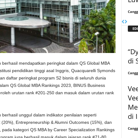
Cangg
EDI
“Dy
di
 berhasil mendapatkan peringkat dalam QS Global MBA
itusi pendidikan tinggi asal Inggris, Quacquarelli Symonds
Cangg
 daftar peringkat program S2 bisnis di seluruh dunia
. Dalam QS Global MBA Rankings 2023, BINUS Business
Ve
roleh urutan rank #201-250 dan masuk dalam urutan rank
Ve
Mem
di 
erhasil unggul dalam indikator penilaian seperti
nt (20%), Entrepreneurship & Alumni Outcomes (15%), dan
Cangg
tu, pada kategori QS MBA by Career Specialization Rankings
ogram juga berhasil masuk dalam jajaran rank #71-80