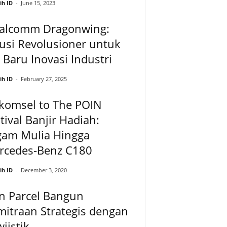
ih ID
-
June 15, 2023
alcomm Dragonwing:
usi Revolusioner untuk
 Baru Inovasi Industri
ih ID
-
February 27, 2025
komsel to The POIN
tival Banjir Hadiah:
gam Mulia Hingga
rcedes-Benz C180
ih ID
-
December 3, 2020
n Parcel Bangun
itraan Strategis dengan
jistik