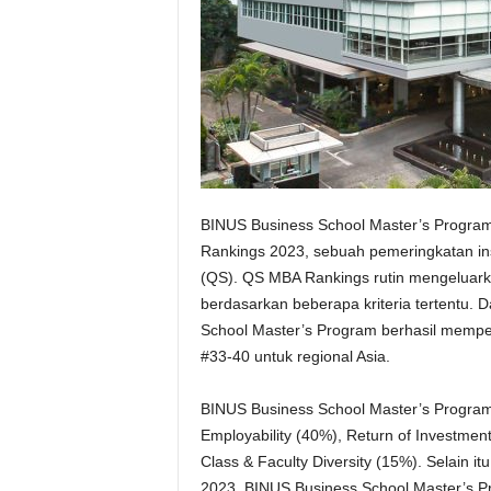
BINUS Business School Master’s Program
Rankings 2023, sebuah pemeringkatan inst
(QS). QS MBA Rankings rutin mengeluarkan
berdasarkan beberapa kriteria tertentu
School Master’s Program berhasil mempe
#33-40 untuk regional Asia.
BINUS Business School Master’s Program b
Employability (40%), Return of Investme
Class & Faculty Diversity (15%). Selain i
2023, BINUS Business School Master’s Pr