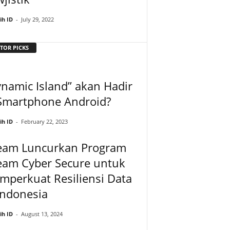
ih ID
-
July 29, 2022
TOR PICKS
namic Island” akan Hadir
 Smartphone Android?
ih ID
-
February 22, 2023
eam Luncurkan Program
eam Cyber Secure untuk
perkuat Resiliensi Data
Indonesia
ih ID
-
August 13, 2024