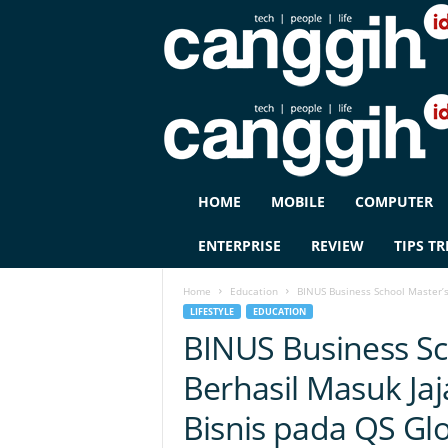
C
HOME
MOBILE
COMPUTER
A
N
ENTERPRISE
REVIEW
TIPS TR
G
G
Home
Education
BINUS Business School Master’s
I
LIFESTYLE
EDUCATION
H
BINUS Business Sc
I
D
Berhasil Masuk Ja
Bisnis pada QS Gl