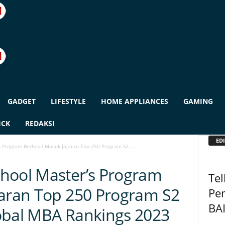
GADGET
LIFESTYLE
HOME APPLIANCES
GAMING
ICK
REDAKSI
EDI
 Program Berhasil Masuk Jajaran Top 250 Program S2...
hool Master’s Program
Te
jaran Top 250 Program S2
Pe
BAI
obal MBA Rankings 2023