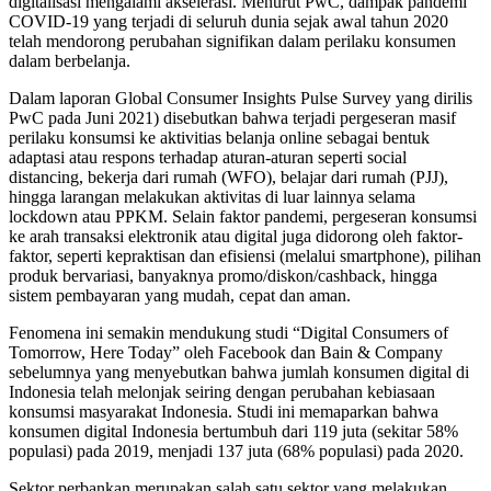
digitalisasi mengalami akselerasi. Menurut PwC, dampak pandemi
COVID-19 yang terjadi di seluruh dunia sejak awal tahun 2020
telah mendorong perubahan signifikan dalam perilaku konsumen
dalam berbelanja.
Dalam laporan Global Consumer Insights Pulse Survey yang dirilis
PwC pada Juni 2021) disebutkan bahwa terjadi pergeseran masif
perilaku konsumsi ke aktivitias belanja online sebagai bentuk
adaptasi atau respons terhadap aturan-aturan seperti social
distancing, bekerja dari rumah (WFO), belajar dari rumah (PJJ),
hingga larangan melakukan aktivitas di luar lainnya selama
lockdown atau PPKM. Selain faktor pandemi, pergeseran konsumsi
ke arah transaksi elektronik atau digital juga didorong oleh faktor-
faktor, seperti kepraktisan dan efisiensi (melalui smartphone), pilihan
produk bervariasi, banyaknya promo/diskon/cashback, hingga
sistem pembayaran yang mudah, cepat dan aman.
Fenomena ini semakin mendukung studi “Digital Consumers of
Tomorrow, Here Today” oleh Facebook dan Bain & Company
sebelumnya yang menyebutkan bahwa jumlah konsumen digital di
Indonesia telah melonjak seiring dengan perubahan kebiasaan
konsumsi masyarakat Indonesia. Studi ini memaparkan bahwa
konsumen digital Indonesia bertumbuh dari 119 juta (sekitar 58%
populasi) pada 2019, menjadi 137 juta (68% populasi) pada 2020.
Sektor perbankan merupakan salah satu sektor yang melakukan