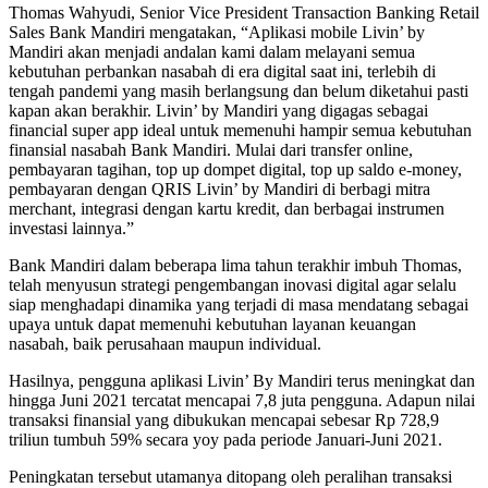
Thomas Wahyudi, Senior Vice President Transaction Banking Retail
Sales Bank Mandiri mengatakan, “Aplikasi mobile Livin’ by
Mandiri akan menjadi andalan kami dalam melayani semua
kebutuhan perbankan nasabah di era digital saat ini, terlebih di
tengah pandemi yang masih berlangsung dan belum diketahui pasti
kapan akan berakhir. Livin’ by Mandiri yang digagas sebagai
financial super app ideal untuk memenuhi hampir semua kebutuhan
finansial nasabah Bank Mandiri. Mulai dari transfer online,
pembayaran tagihan, top up dompet digital, top up saldo e-money,
pembayaran dengan QRIS Livin’ by Mandiri di berbagi mitra
merchant, integrasi dengan kartu kredit, dan berbagai instrumen
investasi lainnya.”
Bank Mandiri dalam beberapa lima tahun terakhir imbuh Thomas,
telah menyusun strategi pengembangan inovasi digital agar selalu
siap menghadapi dinamika yang terjadi di masa mendatang sebagai
upaya untuk dapat memenuhi kebutuhan layanan keuangan
nasabah, baik perusahaan maupun individual.
Hasilnya, pengguna aplikasi Livin’ By Mandiri terus meningkat dan
hingga Juni 2021 tercatat mencapai 7,8 juta pengguna. Adapun nilai
transaksi finansial yang dibukukan mencapai sebesar Rp 728,9
triliun tumbuh 59% secara yoy pada periode Januari-Juni 2021.
Peningkatan tersebut utamanya ditopang oleh peralihan transaksi