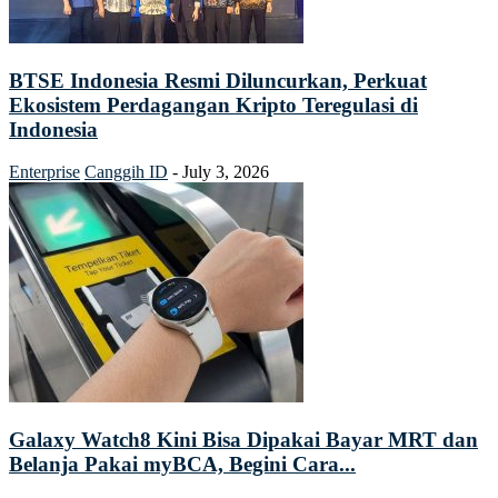
BTSE Indonesia Resmi Diluncurkan, Perkuat
Ekosistem Perdagangan Kripto Teregulasi di
Indonesia
Enterprise
Canggih ID
-
July 3, 2026
Galaxy Watch8 Kini Bisa Dipakai Bayar MRT dan
Belanja Pakai myBCA, Begini Cara...