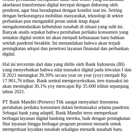
akselarasi transformasi digital tercepat dengan didorong oleh
pendemi, agar bisa beradaptasi dengan kondisi saat ini. Seiring
dengan berkurangnya mobilitas masyarakat, teknologi di sektor
perbankan pun mengambil peran untuk tetap dapat
mengakomodasikan kebutuhan nasabah di situasi yang sulit ini.
Banyak analis sepakat bahwa perubahan perilaku konsumen yang
semakin digital sentris ini akan menjadi kebiasaaan baru bahkan
setelah pandemi berakhir. Ini menandakan bahwa akan terjadi
peningkatan adopsi dan penetrasi layanan finansial dan perbankan
digital.
Hal ini tercermin dari data yang dirilis oleh Bank Indonesia (BI)
yang menyebutkan bahwa nilai transaksi digital pada triwulan I dan
II 2021 meningkat 39,39% secara year on year (yoy) menjadi Rp
17.901,76 triliun. Bank sentral memproyeksikan, tren transaksi ini
akan meningkat 30,1% yoy mencapai Rp 35.600 triliun sepanjang
tahun 2021.
PT Bank Mandiri (Persero) Tbk sangat menyadari fenomena
perubahan perilaku konsumen dalam bertransaksi selama pandemi.
Sebagai bank yang adaptif, Bank Mandiri terus memperkuat
berbagai layanan digital banking mereka, baik dengan peningkatan
fitur layanan hingga berbagai program promosi menarik untuk
memperkuat loyalitas nasabah sekaligus menarik nasabah baru.