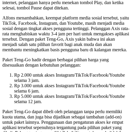
internet, pelanggan hanya perlu menekan tombol Play, dan ketika
selesai, tombol Pause dapat ditekan.
Alfons menambahkan, keempat platform media sosial tersebut, yaitu
TikTok, Facebook, Instagram, dan Youtube, masih menjadi media
sosial dengan tingkat akses pengguna tertinggi. Pelanggan Axis rata-
rata menghabiskan waktu 3-4 jam per hari untuk mengakses aplikasi
tersebut. Dengan paket Teng-Go, Axis yakin bahwa ini akan
menjadi salah satu pilihan favorit bagi anak muda dan akan
membantu meningkatkan basis pengguna baru di kalangan mereka.
Paket Teng-Go hadir dengan berbagai pilihan harga yang
disesuaikan dengan kebutuhan pelanggan:
Rp 2.000 untuk akses Instagram/TikTok/Facebook/Youtube
selama 3 jam.
Rp 3.000 untuk akses Instagram/TikTok/Facebook/Youtube
selama 6 jam.
Rp 5.000 untuk akses Instagram/TikTok/Facebook/Youtube
selama 12 jam.
Paket Teng-Go dapat dibeli oleh pelanggan tanpa perlu memiliki
kuota utama, dan juga bisa dijadikan sebagai tambahan (add-on)
untuk paket lainnya. Penggunaan dan pengaturan akses ke empat
aplikasi tersebut sepenuhnya tergantung pada pilihan paket yang