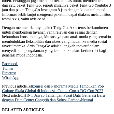
dibeli. Pelanggan juga memiliki fleksibilitas untuk membeli lebih
dari satu paket Teng-Go, seperti misalnya paket Teng-Go Youtube 3
jam dan paket Teng-Go Instagram 8 jam dengan kuota unlimited.
Informasi lebih lanjut mengenai paket ini dapat diakses melalui situs
resmi Axis, yaitu axis.co.id.
Dengan meluncurkannya paket Teng-Go, Axis terus berkomitmen
untuk memberikan layanan yang relevan dan sesuai dengan
kebutuhan konsumennya, khususnya para anak muda yang semakin
membutuhkan fleksibilitas dan akses yang mudah ke media sosial
favorit mereka. Axis Teng-Go adalah langkah inovatif dalam
menyediakan pengalaman yang lebih baik dalam berinternet bagi
generasi muda Indonesia.
Facebook
Twitter
Pinterest
WhatsApp
Previous article
Telkomsel dan Panorama Media Tampilkan Pop
Culture Skala Global di Indonesia Comic Con x DG Con 2023
Next article
CHINT Jawab Tantangan Pusat Data Generasi Baru
dengan Data Center Canggih dan Solusi Carbon-Netural
RELATED ARTICLES