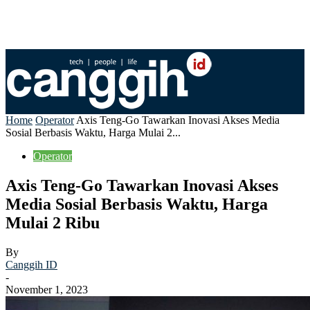
Home
Operator
Axis Teng-Go Tawarkan Inovasi Akses Media
Sosial Berbasis Waktu, Harga Mulai 2...
Operator
Axis Teng-Go Tawarkan Inovasi Akses
Media Sosial Berbasis Waktu, Harga
Mulai 2 Ribu
By
Canggih ID
-
November 1, 2023