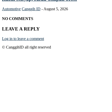
Automotive
Canggih ID
-
August 5, 2026
NO COMMENTS
LEAVE A REPLY
Log in to leave a comment
© CanggihID all right reserved