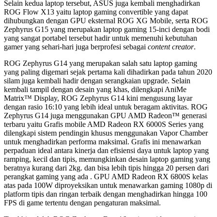
Selain kedua laptop tersebut, ASUS juga kembali menghadirkan
ROG Flow X13 yaitu laptop gaming convertible yang dapat
dihubungkan dengan GPU eksternal ROG XG Mobile, serta ROG
Zephyrus G15 yang merupakan laptop gaming 15-inci dengan bodi
yang sangat portabel tersebut hadir untuk memenuhi kebutuhan
gamer yang sehari-hari juga berprofesi sebagai
content creator
.
ROG Zephyrus G14 yang merupakan salah satu laptop gaming
yang paling digemari sejak pertama kali dihadirkan pada tahun 2020
silam juga kembali hadir dengan serangkaian upgrade. Selain
kembali tampil dengan desain yang khas, dilengkapi AniMe
Matrix™ Display, ROG Zephyrus G14 kini mengusung layar
dengan rasio 16:10 yang lebih ideal untuk beragam aktivitas. ROG
Zephyrus G14 juga menggunakan GPU AMD Radeon™ generasi
terbaru yaitu Grafis mobile AMD Radeon RX 6000S Series yang
dilengkapi sistem pendingin khusus menggunakan Vapor Chamber
untuk menghadirkan performa maksimal. Grafis ini menawarkan
perpaduan ideal antara kinerja dan efisiensi daya untuk laptop yang
ramping, kecil dan tipis, memungkinkan desain laptop gaming yang
beratnya kurang dari 2kg. dan bisa lebih tipis hingga 20 persen dari
perangkat gaming yang ada . GPU AMD Radeon RX 6800S kelas
atas pada 100W diproyeksikan untuk menawarkan gaming 1080p di
platform tipis dan ringan terbaik dengan menghadirkan hingga 100
FPS di game tertentu dengan pengaturan maksimal.