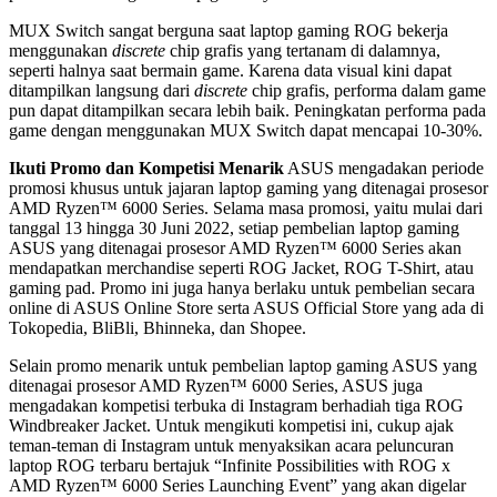
MUX Switch sangat berguna saat laptop gaming ROG bekerja
menggunakan
discrete
chip grafis yang tertanam di dalamnya,
seperti halnya saat bermain game. Karena data visual kini dapat
ditampilkan langsung dari
discrete
chip grafis, performa dalam game
pun dapat ditampilkan secara lebih baik. Peningkatan performa pada
game dengan menggunakan MUX Switch dapat mencapai 10-30%.
Ikuti Promo dan Kompetisi Menarik
ASUS mengadakan periode
promosi khusus untuk jajaran laptop gaming yang ditenagai prosesor
AMD Ryzen™ 6000 Series. Selama masa promosi, yaitu mulai dari
tanggal 13 hingga 30 Juni 2022, setiap pembelian laptop gaming
ASUS yang ditenagai prosesor AMD Ryzen™ 6000 Series akan
mendapatkan merchandise seperti ROG Jacket, ROG T-Shirt, atau
gaming pad. Promo ini juga hanya berlaku untuk pembelian secara
online di ASUS Online Store serta ASUS Official Store yang ada di
Tokopedia, BliBli, Bhinneka, dan Shopee.
Selain promo menarik untuk pembelian laptop gaming ASUS yang
ditenagai prosesor AMD Ryzen™ 6000 Series, ASUS juga
mengadakan kompetisi terbuka di Instagram berhadiah tiga ROG
Windbreaker Jacket. Untuk mengikuti kompetisi ini, cukup ajak
teman-teman di Instagram untuk menyaksikan acara peluncuran
laptop ROG terbaru bertajuk “Infinite Possibilities with ROG x
AMD Ryzen™️ 6000 Series Launching Event” yang akan digelar