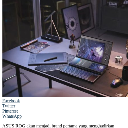
Facebook
Twitter
Pinterest
WhatsApp
ASUS ROG akan menjadi brand pertama yang menghadirkan