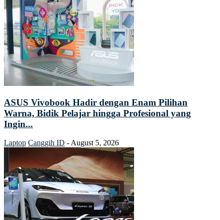
ASUS Vivobook Hadir dengan Enam Pilihan
Warna, Bidik Pelajar hingga Profesional yang
Ingin...
Laptop
Canggih ID
-
August 5, 2026