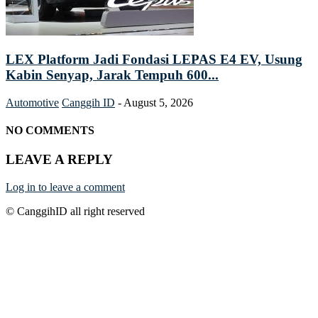
LEX Platform Jadi Fondasi LEPAS E4 EV, Usung
Kabin Senyap, Jarak Tempuh 600...
Automotive
Canggih ID
-
August 5, 2026
NO COMMENTS
LEAVE A REPLY
Log in to leave a comment
© CanggihID all right reserved