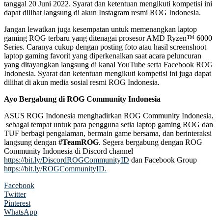
tanggal 20 Juni 2022. Syarat dan ketentuan mengikuti kompetisi ini
dapat dilihat langsung di akun Instagram resmi ROG Indonesia.
Jangan lewatkan juga kesempatan untuk memenangkan laptop
gaming ROG terbaru yang ditenagai prosesor AMD Ryzen™ 6000
Series. Caranya cukup dengan posting foto atau hasil screenshoot
laptop gaming favorit yang diperkenalkan saat acara peluncuran
yang ditayangkan langsung di kanal YouTube serta Facebook ROG
Indonesia. Syarat dan ketentuan mengikuti kompetisi ini juga dapat
dilihat di akun media sosial resmi ROG Indonesia.
Ayo Bergabung di ROG Community Indonesia
ASUS ROG Indonesia menghadirkan ROG Community Indonesia,
sebagai tempat untuk para pengguna setia laptop gaming ROG dan
TUF berbagi pengalaman, bermain game bersama, dan berinteraksi
langsung dengan
#TeamROG
. Segera bergabung dengan ROG
Community Indonesia di Discord channel
https://bit.ly/DiscordROGCommunityID
dan Facebook Group
https://bit.ly/ROGCommunityID.
Facebook
Twitter
Pinterest
WhatsApp