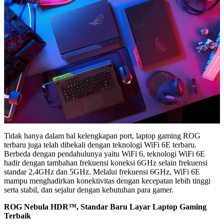
Tidak hanya dalam hal kelengkapan port, laptop gaming ROG
terbaru juga telah dibekali dengan teknologi WiFi 6E terbaru.
Berbeda dengan pendahulunya yaitu WiFi 6, teknologi WiFi 6E
hadir dengan tambahan frekuensi koneksi 6GHz selain frekuensi
standar 2,4GHz dan 5GHz. Melalui frekuensi 6GHz, WiFi 6E
mampu menghadirkan konektivitas dengan kecepatan lebih tinggi
serta stabil, dan sejalur dengan kebutuhan para gamer.
ROG Nebula HDR™, Standar Baru Layar Laptop Gaming
Terbaik