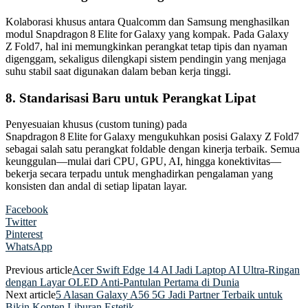
Kolaborasi khusus antara Qualcomm dan Samsung menghasilkan
modul Snapdragon 8 Elite for Galaxy yang kompak. Pada Galaxy
Z Fold7, hal ini memungkinkan perangkat tetap tipis dan nyaman
digenggam, sekaligus dilengkapi sistem pendingin yang menjaga
suhu stabil saat digunakan dalam beban kerja tinggi.
8. Standarisasi Baru untuk Perangkat Lipat
Penyesuaian khusus (custom tuning) pada
Snapdragon 8 Elite for Galaxy mengukuhkan posisi Galaxy Z Fold7
sebagai salah satu perangkat foldable dengan kinerja terbaik. Semua
keunggulan—mulai dari CPU, GPU, AI, hingga konektivitas—
bekerja secara terpadu untuk menghadirkan pengalaman yang
konsisten dan andal di setiap lipatan layar.
Facebook
Twitter
Pinterest
WhatsApp
Previous article
Acer Swift Edge 14 AI Jadi Laptop AI Ultra-Ringan
dengan Layar OLED Anti-Pantulan Pertama di Dunia
Next article
5 Alasan Galaxy A56 5G Jadi Partner Terbaik untuk
Bikin Konten Liburan Estetik