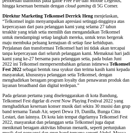
pembelian diamonds pada game Free Fire dan Mobile Legends,
hingga keseruan bermain dengan
cloud gaming
di 5G Corner.
Direktur Marketing Telkomsel Derrick Heng
menjelaskan,
“Telkomsel ingin menyampaikan apresiasi setinggi-tingginya atas
kepercayaan dari para pelanggan kami yang selama 27 tahun
terakhir yang telah setia memilih dan mengandalkan Telkomsel
untuk mendampingi setiap langkah mereka, untuk terus bergerak
maju membuka peluang kemajuan di setiap fase kehidupan.
Perjalanan dan transformasi Telkomsel hari ini tidak akan tercapai
tanpa kepercayaan dari seluruh pelanggan kami. Memaknai hari jadi
kami yang ke-27 bersama para pelanggan setia, pada bulan Juni
2022 ini Telkomsel mempersembahkan gelaran istimewa
Telkomsel
Fest 2022
sebagai bentuk rasa syukur dan terima kasih kami kepada
masyarakat, khususnya pelanggan setia Telkomsel, dengan
menghadirkan beragam program loyalty dan penawaran produk dan
layanan broadband dan digital terdepan.”
Pada gelaran pertama yang diselenggarakan di kota Bandung,
Telkomsel Fest digelar di
event
Now Playing Festival 2022 yang
menghadirkan keseruan konser musik dari sekira 30 musisi dan grup
band ternama Tanah Air, seperi Dewa 19, Danilla, Bunga Citra
Lestari, dan lainnya. Di kota lain tempat digelarnya Telkomsel Fest
2022, masyarakat dan pelanggan setia Telkomsel juga dapat
menikmati beragam aktivitas hiburan menarik, seperti pertunjukan
musik dari penyanyi dan grup band ternama seperti Abdul, Mocca,