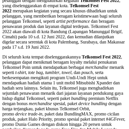
pelanggan dengan menghadirkan kegiatan
Telkomsel Fest 2022
,
yang diselenggarakan di empat kota.
Telkomsel Fest
2022
merupakan kegiatan yang secara khusus dihadirkan untuk
pelanggan, yang memberikan beragam keistimewaan bagi seluruh
pelanggan Telkomsel, seperti
artist performance
dan beragam
penawaran produk dan layanan digital terdepan. Telkomsel Fest
2022 akan diawali di kota Bandung (Lapangan Manunggal Brigif,
Cimahi) pada 10 s.d. 12 Juni 2022, dan kemudian dilanjutkan
digelar secara serentak di kota Palembang, Surabaya, dan Makassar
pada 17 s.d. 19 Juni 2022.
Di seluruh kota tempat diselenggarakannya
Telkomsel Fest 2022
,
pelanggan dapat menikmati beragam loyalty melalui penukaran
Telkomsel Poin untuk mendapatkan berbagai
merchandise
menarik
seperti
t-shirt
,
tote bag
,
tumbler
,
towel
, dan
pouch
, serta
berkesempatan mengikuti program Undi-Undi Hepi untuk
mendapatkan hadiah utama 1 unit mobil Mitsubishi Xpander dan
hadiah seru lainnya. Selain itu, Telkomsel juga menghadirkan
sejumlah penawaran menarik dari jajaran layanan pendukung gaya
hidup digital Telkomsel, seperti paket
bundling
premium Netflix
dengan bonus
merchandise
spesial, paket
device bundling
dengan
harga terjangkau, paket khusus Telkomsel Orbit,
promo
device
trade-in
, paket data BundlingMAX, promo cicilan
produk, paket Halo Priority, promo spesial paket internet #4GFever,
promo Dunia Games dengan diskon hingga 20 persen untuk