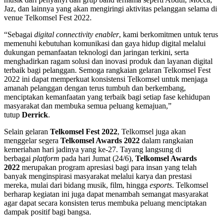
Jaz, dan lainnya yang akan mengiringi aktivitas pelanggan selama di
venue Telkomsel Fest 2022.
“Sebagai
digital connectivity enabler
, kami berkomitmen untuk terus
memenuhi kebutuhan komunikasi dan gaya hidup digital melalui
dukungan pemanfaatan teknologi dan jaringan terkini, serta
menghadirkan ragam solusi dan inovasi produk dan layanan digital
terbaik bagi pelanggan. Semoga rangkaian gelaran Telkomsel Fest
2022 ini dapat memperkuat konsistensi Telkomsel untuk menjaga
amanah pelanggan dengan terus tumbuh dan berkembang,
menciptakan kemanfaatan yang terbaik bagi setiap fase kehidupan
masyarakat dan membuka semua peluang kemajuan,”
tutup
Derrick
.
Selain gelaran
Telkomsel Fest 2022
, Telkomsel juga akan
menggelar segera
Telkomsel Awards 2022
dalam rangkaian
kemeriahan hari jadinya yang ke-27. Tayang langsung di
berbagai
platform
pada hari Jumat (24/6),
Telkomsel Awards
2022
merupakan program apresiasi bagi para insan yang telah
banyak menginspirasi masyarakat melalui karya dan prestasi
mereka, mulai dari bidang musik, film, hingga
esports
. Telkomsel
berharap kegiatan ini juga dapat menambah semangat masyarakat
agar dapat secara konsisten terus membuka peluang menciptakan
dampak positif bagi bangsa.