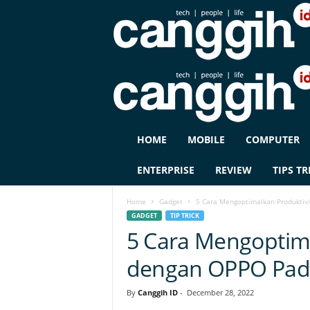
C
HOME
MOBILE
COMPUTER
A
N
ENTERPRISE
REVIEW
TIPS TR
G
G
Home
Gadget
5 Cara Mengoptimalkan Produktiv
I
GADGET
TIP TRICK
H
5 Cara Mengoptima
I
D
dengan OPPO Pad 
By
Canggih ID
-
December 28, 2022