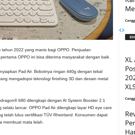
Me
Cangg
EDI
p tahun 2022 yang manis bagi OPPO. Penjualan
t pertama OPPO ini bisa diterima masyarakat dengan baik.
XL 
Pos
iapkan Pad Air. Bobotnya ringan 440g dengan tebal
202
ng mengadopsi teknologi finishing 3D dan desain metal
XL
Cangg
pdragon® 680 dilengkapi dengan AI System Booster 2.1
g selalu lancar. OPPO Pad Air dilengkapi layar HD eye care
Rev
ng telah lulus sertifikasi TÜV Rheinland. Konsumen dapat
Pe
pa membuat mata lelah.
Ha