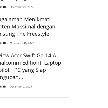
ih ID
-
December 29, 2022
ngalaman Menikmati
nten Maksimal dengan
msung The Freestyle
ih ID
-
November 10, 2022
iew Acer Swift Go 14 AI
alcomm Edition): Laptop
ilot+ PC yang Siap
ngubah...
ih ID
-
December 2, 2025