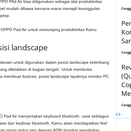
PO PAd Air bisa ddigunakan sebagai alat produktivitas
Cangg
ksibel mudah dibawa kemana-mana menajdi keunggulan
aptop.
Pe
 OPPO Pad Air untuk menunjang produktivitas Kamu.
Ko
Sa
isi landscape
Cangg
desain untuk digunakan dalam posisi landscape ketimbang
Rev
ra yang diletakkan di bagian tengah. Untuk membuka
(Qu
 membuat ilustrasi, posisi landscape layaknya monitor PC
Cop
Me
Cangg
 Pad Air menyertakan keyboard bluetooth, case seklaigus
case dan keyboar bluetooth, Kamu akan mendapatkan feel
n smart stylus pen dengan 4096 tiongkat sensitivitas