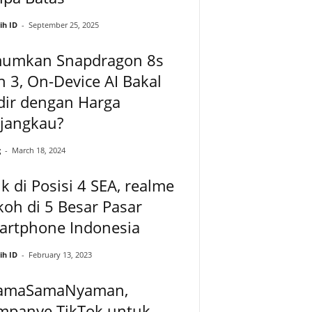
ih ID
-
September 25, 2025
umkan Snapdragon 8s
 3, On-Device AI Bakal
dir dengan Harga
rjangkau?
g
-
March 18, 2024
k di Posisi 4 SEA, realme
oh di 5 Besar Pasar
artphone Indonesia
ih ID
-
February 13, 2023
amaSamaNyaman,
mpanye TikTok untuk