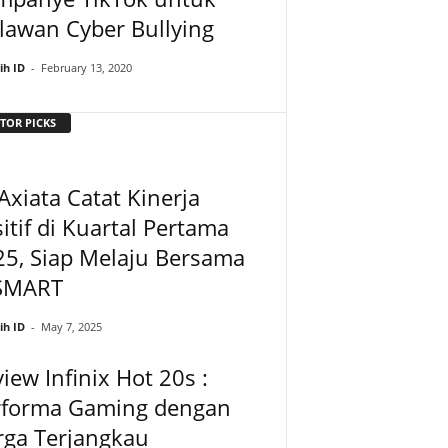
lawan Cyber Bullying
ih ID
-
February 13, 2020
TOR PICKS
Axiata Catat Kinerja
itif di Kuartal Pertama
5, Siap Melaju Bersama
SMART
ih ID
-
May 7, 2025
iew Infinix Hot 20s :
rforma Gaming dengan
rga Terjangkau