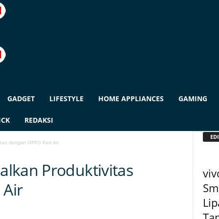
GADGET
LIFESTYLE
HOME APPLIANCES
GAMING
ICK
REDAKSI
EDI
itas dengan OPPO Pad Air
lkan Produktivitas
viv
Air
Sm
Lip
Ta