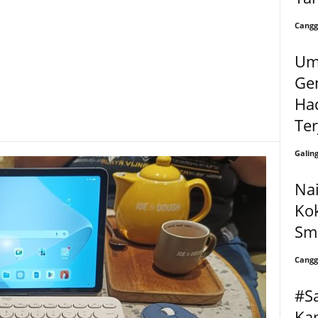
Cangg
Um
Gen
Ha
Te
Galin
Nai
Kok
Sm
Cangg
#S
Ka