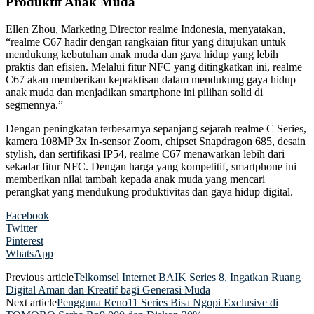
Produktif Anak Muda
Ellen Zhou, Marketing Director realme Indonesia, menyatakan,
“realme C67 hadir dengan rangkaian fitur yang ditujukan untuk
mendukung kebutuhan anak muda dan gaya hidup yang lebih
praktis dan efisien. Melalui fitur NFC yang ditingkatkan ini, realme
C67 akan memberikan kepraktisan dalam mendukung gaya hidup
anak muda dan menjadikan smartphone ini pilihan solid di
segmennya.”
Dengan peningkatan terbesarnya sepanjang sejarah realme C Series,
kamera 108MP 3x In-sensor Zoom, chipset Snapdragon 685, desain
stylish, dan sertifikasi IP54, realme C67 menawarkan lebih dari
sekadar fitur NFC. Dengan harga yang kompetitif, smartphone ini
memberikan nilai tambah kepada anak muda yang mencari
perangkat yang mendukung produktivitas dan gaya hidup digital.
Facebook
Twitter
Pinterest
WhatsApp
Previous article
Telkomsel Internet BAIK Series 8, Ingatkan Ruang
Digital Aman dan Kreatif bagi Generasi Muda
Next article
Pengguna Reno11 Series Bisa Ngopi Exclusive di