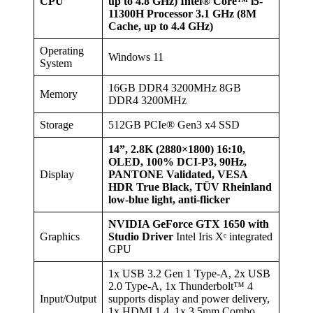
CPU
up to 4.8 GHz)
Intel® Core™ i5-
11300H Processor 3.1 GHz (8M
Cache, up to 4.4 GHz)
Operating
Windows 11
System
16GB DDR4 3200MHz 8GB
Memory
DDR4 3200MHz
Storage
512GB PCIe® Gen3 x4 SSD
14”, 2.8K (2880×1800) 16:10,
OLED, 100% DCI-P3, 90Hz,
Display
PANTONE Validated, VESA
HDR True Black, TÜV Rheinland
low-blue light, anti-flicker
NVIDIA GeForce GTX 1650 with
Graphics
Studio Driver
Intel Iris Xᵉ integrated
GPU
1x USB 3.2 Gen 1 Type-A, 2x USB
2.0 Type-A, 1x Thunderbolt™ 4
Input/Output
supports display and power delivery,
1x HDMI 1.4, 1x 3.5mm Combo