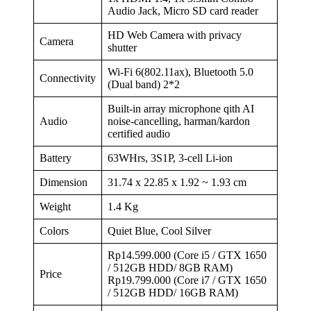
Audio Jack, Micro SD card reader
HD Web Camera with privacy
Camera
shutter
Wi-Fi 6(802.11ax), Bluetooth 5.0
Connectivity
(Dual band) 2*2
Built-in array microphone qith AI
Audio
noise-cancelling, harman/kardon
certified audio
Battery
63WHrs, 3S1P, 3-cell Li-ion
Dimension
31.74 x 22.85 x 1.92 ~ 1.93 cm
Weight
1.4 Kg
Colors
Quiet Blue, Cool Silver
Rp14.599.000 (Core i5 / GTX 1650
/ 512GB HDD/ 8GB RAM)
Price
Rp19.799.000 (Core i7 / GTX 1650
/ 512GB HDD/ 16GB RAM)