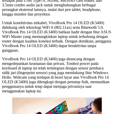
terdapat pula USB Type-A, HDMI, MicroSD card reader, dan
3.5mm combo audio jack untuk menghubungkan berbagai
perangkat eksternal lainnya, mulai dari pen tablet, headphone,
hingga monitor dan proyektor.
Untuk konektivitas nirkabel, VivoBook Pro 14 OLED (K3400)
didukung oleh teknologi WiFi 6 (802.11ax) serta Bluetooth 5.0.
VivoBook Pro 14 OLED (K3400) bahkan hadir dengan fitur ASUS
WiFi Master yang memungkinkan laptop untuk terhubung dengan
router dengan kualitas koneksi terbaik. Dengan demikian, pengguna
VivoBook Pro 14 OLED (K3400) dapat beraktivitas tanpa
gangguan.
VivoBook Pro 14 OLED (K3400) juga dirancang dengan
mengedepankan keamanan dan privasi. Tombol power pada
keyboard di laptop ini telah terintegrasi dengan sensor pembaca
sidik jari (fingerprint sensor) yang juga mendukung fitur Windows
Hello. Webcam yang terdapat di bezel layar atas VivoBook Pro 14
OLED (K3400) juga dilengkapi dengan penutup fisik, memastikan
penggunanya untuk tetap dapat menjaga privasinya saat
menggunakan laptop ini.