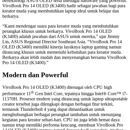
berteknologi ASUS OLED serta ditenagai hardware yang powerful.
VivoBook Pro 14 OLED (K3400) hadir sebagai jawaban bagi para
kreator muda yang membutuhkan laptop ideal untuk belajar dan
berkarya.
“Kami mendengar suara para kreator muda yang membutuhkan
perangkat khusus untuk berkarya. VivoBook Pro 14 OLED
(K3400) adalah jawaban dari ASUS untuk mereka,” ujar Jimmy
Lin, ASUS Regional Director Southeast Asia. “VivoBook Pro 14
OLED (K3400) memiliki kinerja layaknya laptop gaming namun
dirancang khusus untuk memenuhi kebutuhan para kreator muda.
Berkarya akan lebih mudah dan menyenangkan bersama VivoBook
Pro 14 OLED (K3400).”
Modern dan Powerful
VivoBook Pro 14 OLED (K3400) ditenagai oleh CPU high
th
performance 11
Gen Intel Core, tepatnya hingga Intel® Core™ i7-
11370H. Prosesor modern yang dirancang untuk laptop ultraportable
creator tersebut juga dilengkapi dengan berbagai fitur terkini,
termasuk Thunderbolt 4 yang dapat dimanfaatkan untuk
menghubungkan berbagai perangkat tambahan untuk menunjang
kegiatan para kreator sehari-hari. CPU ini juga lebih hemat daya
namun tetap memiliki performa kencang, membuat VivoBook Pro