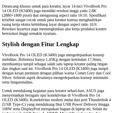
Dirancang khusus untuk para kreator, layar 14-inci VivoBook Pro
14 OLED (K3400) juga memiliki resolusi tinggi yaitu 2,8K
(2880×1800 pixel) dan mengusung aspect ratio 16:10. Spesifikasi
tersebut sangat cocok untuk para kreator karena menghadirkan
ruang kerja ekstra ketimbang layar dengan aspect ratio 16:9.
Resolusi layarnya juga memungkinkan alur kerja produksi konten
beresolusi tinggi semakin nyaman.
Stylish dengan Fitur Lengkap
VivoBook Pro 14 OLED (K3400) juga mengedepankan konsep
mobilitas. Bobotnya hanya 1,45Kg dengan ketebalan 17,9mm,
membuatnya tampil sebagai salah satu laptop kreator paling ringan
dan ringkas saat ini. VivoBook Pro 14 OLED (K3400)
juga tampil
dengan kesan premium dengan pilihan warna Comet Grey dan Cool
Silver. Seluruh aspek desainnya mengedepankan konsep minimalis
serta fungsionalitas.
Untuk mendukung kegiatan para kreator sehari-hari, ASUS juga
menyematkan beragam opsi konektivitas di VivoBook Pro 14
OLED (K3400). Konektivitas modern mulai dari port Thunderbolt 4
(USB Type-C) yang mendukung fitur USB Power Delivery hingga
100W serta DisplayPort merupakan bagian di laptop ini. Selain itu