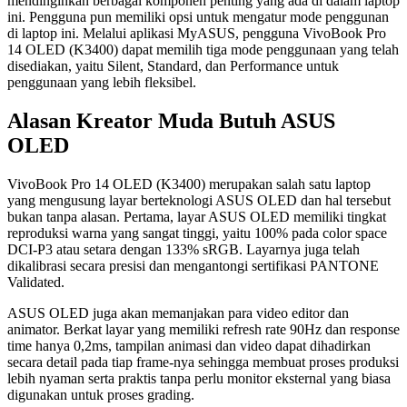
mendinginkan berbagai komponen penting yang ada di dalam laptop
ini. Pengguna pun memiliki opsi untuk mengatur mode penggunan
di laptop ini. Melalui aplikasi MyASUS, pengguna VivoBook Pro
14 OLED (K3400) dapat memilih tiga mode penggunaan yang telah
disediakan, yaitu Silent, Standard, dan Performance untuk
penggunaan yang lebih fleksibel.
Alasan Kreator Muda Butuh ASUS
OLED
VivoBook Pro 14 OLED (K3400) merupakan salah satu laptop
yang mengusung layar berteknologi ASUS OLED dan hal tersebut
bukan tanpa alasan. Pertama, layar ASUS OLED memiliki tingkat
reproduksi warna yang sangat tinggi, yaitu 100% pada color space
DCI-P3 atau setara dengan 133% sRGB. Layarnya juga telah
dikalibrasi secara presisi dan mengantongi sertifikasi PANTONE
Validated.
ASUS OLED juga akan memanjakan para video editor dan
animator. Berkat layar yang memiliki refresh rate 90Hz dan response
time hanya 0,2ms, tampilan animasi dan video dapat dihadirkan
secara detail pada tiap frame-nya sehingga membuat proses produksi
lebih nyaman serta praktis tanpa perlu monitor eksternal yang biasa
digunakan untuk proses grading.