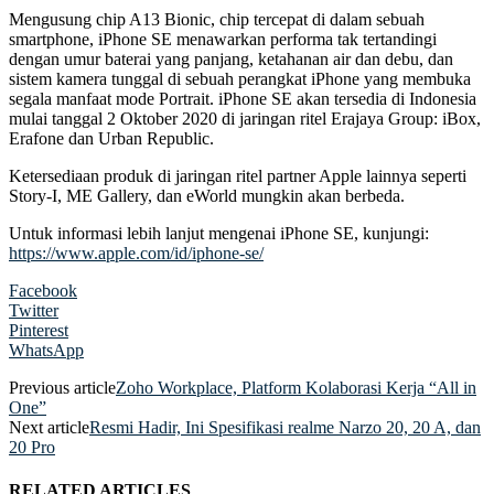
Mengusung chip A13 Bionic, chip tercepat di dalam sebuah
smartphone, iPhone SE menawarkan performa tak tertandingi
dengan umur baterai yang panjang, ketahanan air dan debu, dan
sistem kamera tunggal di sebuah perangkat iPhone yang membuka
segala manfaat mode Portrait. iPhone SE akan tersedia di Indonesia
mulai tanggal 2 Oktober 2020 di jaringan ritel Erajaya Group: iBox,
Erafone dan Urban Republic.
Ketersediaan produk di jaringan ritel partner Apple lainnya seperti
Story-I, ME Gallery, dan eWorld mungkin akan berbeda.
Untuk informasi lebih lanjut mengenai iPhone SE, kunjungi:
https://www.apple.com/id/iphone-se/
Facebook
Twitter
Pinterest
WhatsApp
Previous article
Zoho Workplace, Platform Kolaborasi Kerja “All in
One”
Next article
Resmi Hadir, Ini Spesifikasi realme Narzo 20, 20 A, dan
20 Pro
RELATED ARTICLES