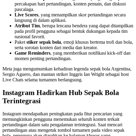
percakapan hari pertandingan, konten pemain, dan diskusi
pascalaga.
Live Scores
, yang menampilkan skor pertandingan secara
langsung di dalam aplikasi.
Atribut Tim
, berupa lencana bendera yang dapat ditampilkan
pada profil pengguna sebagai bentuk dukungan kepada tim
nasional favorit.
Paket
stiker sepak bola
, emoji khusus bertema trofi dan bola,
serta sorotan konten dari media dan kreator.
Game Reminders
, yang memberikan notifikasi kick-off dan
momen penting pertandingan.
Meta juga mengumumkan kehadiran legenda sepak bola Argentina,
Sergio Aguero, dan mantan striker Inggris Ian Wright sebagai host
Live Chats selama turnamen berlangsung.
Instagram Hadirkan Hub Sepak Bola
Terintegrasi
Instagram mendapatkan peningkatan pada fitur pencarian yang
memungkinkan pengguna menemukan seluruh konten terkait
pertandingan dalam satu pengalaman terintegrasi. Saat mencari
pertandingan atau mengetuk tombol turnamen pada video sepak
bola, pengguna akan diarahkan ke halaman khusus yang