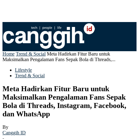
Home
Trend & Social
Meta Hadirkan Fitur Baru untuk
Maksimalkan Pengalaman Fans Sepak Bola di Threads,...
Lifestyle
Trend & Social
Meta Hadirkan Fitur Baru untuk
Maksimalkan Pengalaman Fans Sepak
Bola di Threads, Instagram, Facebook,
dan WhatsApp
By
Canggih ID
-