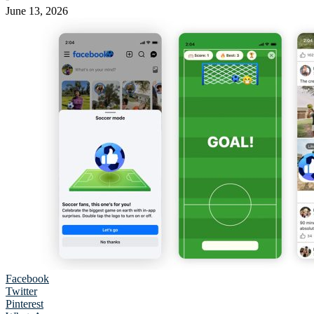
June 13, 2026
Facebook
Twitter
Pinterest