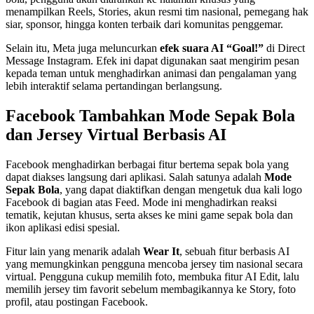
menampilkan Reels, Stories, akun resmi tim nasional, pemegang hak
siar, sponsor, hingga konten terbaik dari komunitas penggemar.
Selain itu, Meta juga meluncurkan
efek suara AI “Goal!”
di Direct
Message Instagram. Efek ini dapat digunakan saat mengirim pesan
kepada teman untuk menghadirkan animasi dan pengalaman yang
lebih interaktif selama pertandingan berlangsung.
Facebook Tambahkan Mode Sepak Bola
dan Jersey Virtual Berbasis AI
Facebook menghadirkan berbagai fitur bertema sepak bola yang
dapat diakses langsung dari aplikasi. Salah satunya adalah
Mode
Sepak Bola
, yang dapat diaktifkan dengan mengetuk dua kali logo
Facebook di bagian atas Feed. Mode ini menghadirkan reaksi
tematik, kejutan khusus, serta akses ke mini game sepak bola dan
ikon aplikasi edisi spesial.
Fitur lain yang menarik adalah
Wear It
, sebuah fitur berbasis AI
yang memungkinkan pengguna mencoba jersey tim nasional secara
virtual. Pengguna cukup memilih foto, membuka fitur AI Edit, lalu
memilih jersey tim favorit sebelum membagikannya ke Story, foto
profil, atau postingan Facebook.