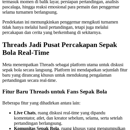
termasuk momen di balik layar, persiapan pertandingan, analisis
pascalaga, hingga reaksi emosional para pemain dan penggemar
selama turnamen berlangsung.
Pendekatan ini memungkinkan penggemar mengikuti turnamen
tidak hanya melalui hasil pertandingan, tetapi juga melalui
percakapan dan cerita yang berkembang di sekitarnya.
Threads Jadi Pusat Percakapan Sepak
Bola Real-Time
Meta menempatkan Threads sebagai platform utama untuk diskusi
sepak bola secara langsung. Platform ini mendapatkan sejumlah fitur
baru yang dirancang khusus untuk mendukung pengalaman
pertandingan secara real-time.
Fitur Baru Threads untuk Fans Sepak Bola
Beberapa fitur yang dihadirkan antara lain:
Live Chats
, ruang diskusi real-time yang dipandu
komentator, atlet, dan kreator sebelum, selama, serta setelah
pertandingan berlangsung.
Komunitas Sepak Bola
, ruang khusus yang mengumpulkan