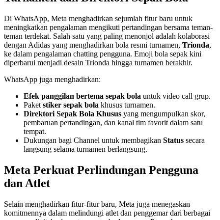
Di WhatsApp, Meta menghadirkan sejumlah fitur baru untuk
meningkatkan pengalaman mengikuti pertandingan bersama teman-
teman terdekat. Salah satu yang paling menonjol adalah kolaborasi
dengan Adidas yang menghadirkan bola resmi turnamen,
Trionda
,
ke dalam pengalaman chatting pengguna. Emoji bola sepak kini
diperbarui menjadi desain Trionda hingga turnamen berakhir.
WhatsApp juga menghadirkan:
Efek panggilan bertema sepak bola
untuk video call grup.
Paket
stiker sepak bola
khusus turnamen.
Direktori Sepak Bola Khusus
yang mengumpulkan skor,
pembaruan pertandingan, dan kanal tim favorit dalam satu
tempat.
Dukungan bagi Channel untuk membagikan
Status
secara
langsung selama turnamen berlangsung.
Meta Perkuat Perlindungan Pengguna
dan Atlet
Selain menghadirkan fitur-fitur baru, Meta juga menegaskan
komitmennya dalam melindungi atlet dan penggemar dari berbagai