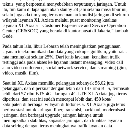
teknis, yang berpotensi menyebabkan terputusnya jaringan. Untuk
itu, tim kami di lapangan akan stanby 24 jam selama masa libur ini,
selain juga ada tim yang terus memantau kondisi jaringan di seluruh
wilayah layanan XL Axiata melalui pusat monitoring kualitas
layanan XL Axiata – Customer Experience and Service Operation
Center (CE&SOC) yang berada di kantor pusat di Jakarta,” tambah
Gede.
Pada tahun lalu, libur Lebaran telah meningkatkan penggunaan
layanan telekomunikasi dan data yang cukup signifikan, yaitu rata-
rata meningkat sekitar 25%. Dari jenis layanan, kenaikan trafik
tertinggi ada pada akses ke layanan instant messaging, video call
atau video conference, social network service, dan streaming (gim,
video, musik, film).
Saat ini XL Axiata memiliki pelanggan sebanyak 56,02 juta
pelanggan, dan diperkuat dengan lebih dari 147 ribu BTS, termasuk
lebih dari 57 ribu BTS 4G. Jaringan 4G LTE XL Axiata juga terus
diperluas, dan saat ini sudah mencapai lebih dari 458 kota/
kabupaten di berbagai wilayah di Indonesia. XL Axiata juga terus
berinvestasi untuk jaringan fiber, transmisi, backhaul, modernisasi
jaringan, dan berbagai upgrade jaringan lainnya untuk
meningkatkan stabilitas, kapasitas jaringan, dan kualitas layanan
data seiring dengan terus meningkatnya trafik layanan data.