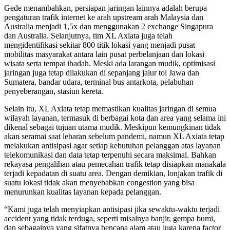
Gede menambahkan, persiapan jaringan lainnya adalah berupa
pengaturan trafik internet ke arah upstream arah Malaysia dan
Australia menjadi 1,5x dan menggunakan 2 exchange Singapura
dan Australia. Selanjutnya, tim XL Axiata juga telah
mengidentifikasi sekitar 800 titik lokasi yang menjadi pusat
mobilitas masyarakat antara lain pusat perbelanjaan dan lokasi
wisata serta tempat ibadah. Meski ada larangan mudik, optimisasi
jaringan juga tetap dilakukan di sepanjang jalur tol Jawa dan
Sumatera, bandar udara, terminal bus antarkota, pelabuhan
penyeberangan, stasiun kereta.
Selain itu, XL Axiata tetap memastikan kualitas jaringan di semua
wilayah layanan, termasuk di berbagai kota dan area yang selama ini
dikenal sebagai tujuan utama mudik. Meskipun kemungkinan tidak
akan seramai saat lebaran sebelum pandemi, namun XL Axiata tetap
melakukan antisipasi agar setiap kebutuhan pelanggan atas layanan
telekomunikasi dan data tetap terpenuhi secara maksimal. Bahkan
rekayasa pengalihan atau pemecahan trafik tetap disiapkan manakala
terjadi kepadatan di suatu area. Dengan demikian, lonjakan trafik di
suatu lokasi tidak akan menyebabkan congestion yang bisa
menurunkan kualitas layanan kepada pelanggan.
“Kami juga telah menyiapkan antisipasi jika sewaktu-waktu terjadi
accident yang tidak terduga, seperti misalnya banjir, gempa bumi,
dan sebagainya yang sifatnya bencana alam atau juga karena factor