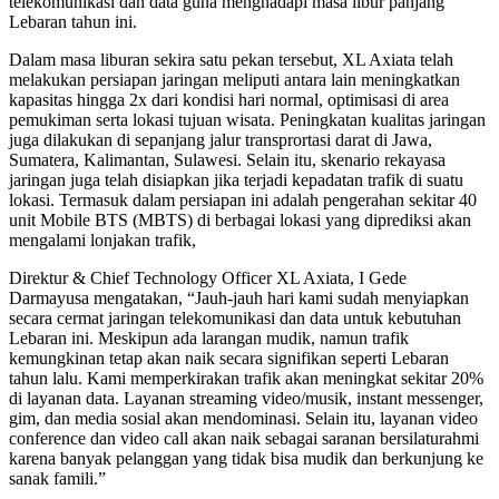
telekomunikasi dan data guna menghadapi masa libur panjang
Lebaran tahun ini.
Dalam masa liburan sekira satu pekan tersebut, XL Axiata telah
melakukan persiapan jaringan meliputi antara lain meningkatkan
kapasitas hingga 2x dari kondisi hari normal, optimisasi di area
pemukiman serta lokasi tujuan wisata. Peningkatan kualitas jaringan
juga dilakukan di sepanjang jalur transprortasi darat di Jawa,
Sumatera, Kalimantan, Sulawesi. Selain itu, skenario rekayasa
jaringan juga telah disiapkan jika terjadi kepadatan trafik di suatu
lokasi. Termasuk dalam persiapan ini adalah pengerahan sekitar 40
unit Mobile BTS (MBTS) di berbagai lokasi yang diprediksi akan
mengalami lonjakan trafik,
Direktur & Chief Technology Officer XL Axiata, I Gede
Darmayusa mengatakan, “Jauh-jauh hari kami sudah menyiapkan
secara cermat jaringan telekomunikasi dan data untuk kebutuhan
Lebaran ini. Meskipun ada larangan mudik, namun trafik
kemungkinan tetap akan naik secara signifikan seperti Lebaran
tahun lalu. Kami memperkirakan trafik akan meningkat sekitar 20%
di layanan data. Layanan streaming video/musik, instant messenger,
gim, dan media sosial akan mendominasi. Selain itu, layanan video
conference dan video call akan naik sebagai saranan bersilaturahmi
karena banyak pelanggan yang tidak bisa mudik dan berkunjung ke
sanak famili.”