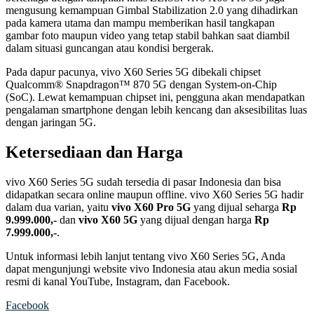
mengusung kemampuan Gimbal Stabilization 2.0 yang dihadirkan
pada kamera utama dan mampu memberikan hasil tangkapan
gambar foto maupun video yang tetap stabil bahkan saat diambil
dalam situasi guncangan atau kondisi bergerak.
Pada dapur pacunya, vivo X60 Series 5G dibekali chipset
Qualcomm® Snapdragon™ 870 5G dengan System-on-Chip
(SoC). Lewat kemampuan chipset ini, pengguna akan mendapatkan
pengalaman smartphone dengan lebih kencang dan aksesibilitas luas
dengan jaringan 5G.
Ketersediaan dan Harga
vivo X60 Series 5G sudah tersedia di pasar Indonesia dan bisa
didapatkan secara online maupun offline. vivo X60 Series 5G hadir
dalam dua varian, yaitu
vivo X60 Pro 5G
yang dijual seharga
Rp
9.999.000,-
dan
vivo X60 5G
yang dijual dengan harga
Rp
7.999.000,-
.
Untuk informasi lebih lanjut tentang vivo X60 Series 5G, Anda
dapat mengunjungi website vivo Indonesia atau akun media sosial
resmi di kanal YouTube, Instagram, dan Facebook.
Facebook