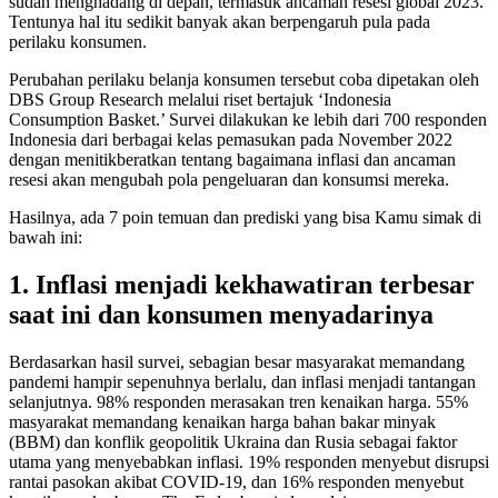
sudah menghadang di depan, termasuk ancaman resesi global 2023.
Tentunya hal itu sedikit banyak akan berpengaruh pula pada
perilaku konsumen.
Perubahan perilaku belanja konsumen tersebut coba dipetakan oleh
DBS Group Research melalui riset bertajuk ‘Indonesia
Consumption Basket.’ Survei dilakukan ke lebih dari 700 responden
Indonesia dari berbagai kelas pemasukan pada November 2022
dengan menitikberatkan tentang bagaimana inflasi dan ancaman
resesi akan mengubah pola pengeluaran dan konsumsi mereka.
Hasilnya, ada 7 poin temuan dan prediski yang bisa Kamu simak di
bawah ini:
1. Inflasi menjadi kekhawatiran terbesar
saat ini dan konsumen menyadarinya
Berdasarkan hasil survei, sebagian besar masyarakat memandang
pandemi hampir sepenuhnya berlalu, dan inflasi menjadi tantangan
selanjutnya. 98% responden merasakan tren kenaikan harga. 55%
masyarakat memandang kenaikan harga bahan bakar minyak
(BBM) dan konflik geopolitik Ukraina dan Rusia sebagai faktor
utama yang menyebabkan inflasi. 19% responden menyebut disrupsi
rantai pasokan akibat COVID-19, dan 16% responden menyebut