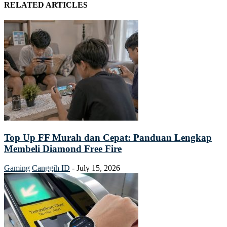
RELATED ARTICLES
Top Up FF Murah dan Cepat: Panduan Lengkap
Membeli Diamond Free Fire
Gaming
Canggih ID
-
July 15, 2026