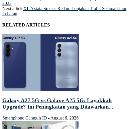
2023
Next article
XL Axiata Sukses Redam Lonjakan Trafik Selama Libur
Lebaran
RELATED ARTICLES
Galaxy A27 5G vs Galaxy A25 5G: Layakkah
Upgrade? Ini Peningkatan yang Ditawarkan...
Smartphone
Canggih ID
-
August 6, 2026