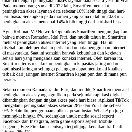
ditandai dengan peningkatan akses layanan data secara year-on-year.
Pada momen yang sama di 2022 lalu, Smartfren mencatat
peningkatan akses layanan data sebesar 10% lebih tinggi dari hari-
hari biasa. Sedangkan pada momen yang sama di tahun 2023 ini,
peningkatan akses mencapai 14% lebih tinggi dari hari-hari biasa.
Agus Rohmat, VP Network Operations Smartfren mengungkapkan
bahwa momen Ramadan, Idul Fitri, dan mudik tahun ini Smartfren
melihat peningkatan akses internet yang lebih tinggi. Hal ini
disebabkan oleh perubahan perilaku dan pola penggunaan internet
di masyarakat. Saat ini semakin banyak kebutuhan dan kegiatan
sehari-hari yang mengandalkan koneksi internet. Oleh karena itu,
Smartfren terus melakukan peningkatan kapasitas jaringan dan
optimisasi jaringan sehingga pelanggan dapat menikmati kualitas
terbaik dari jaringan internet Smartfren kapan pun dan di mana pun
berada.
Selama momen Ramadan, Idul Fitri, dan mudik, Smartfren mencatat
peningkatan akses yang signifikan pada sejumlah aplikasi digital
dibandingkan dengan tingkat akses pada hari biasa. Aplikasi TikTok
mengalami peningkatan akses sebesar 28% dan YouTube sebesar
9%. Selain itu, penggunaan aplikasi pesan instan WhatsApp juga
meningkat hingga 6%, sedangkan untuk media sosial seperti
Facebook dan Instagram, serta game esports seperti Mobile
Legends, Free Fire dan sejenisnya terjadi juga kenaikan traffic di
kisaran 2%-5%.