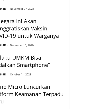
ih ID
-
November 27, 2023
egara Ini Akan
nggratiskan Vaksin
VID-19 untuk Warganya
ih ID
-
December 13, 2020
elaku UMKM Bisa
dalkan Smartphone”
ih ID
-
October 11, 2021
end Micro Luncurkan
atform Keamanan Terpadu
ru