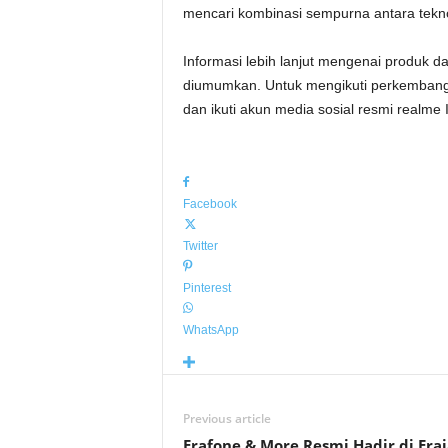
mencari kombinasi sempurna antara teknol
Informasi lebih lanjut mengenai produk d
diumumkan. Untuk mengikuti perkembanga
dan ikuti akun media sosial resmi realme 
Facebook
Twitter
Pinterest
WhatsApp
Previous article
Erafone & More Resmi Hadir di Era