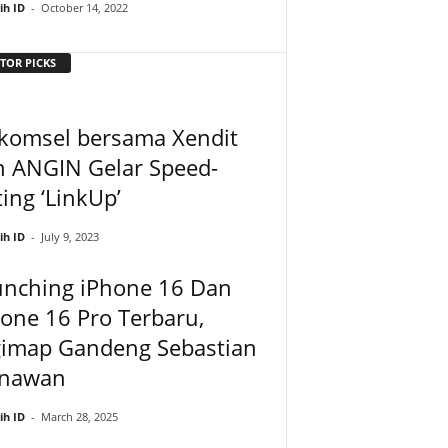
ih ID
-
October 14, 2022
TOR PICKS
lkomsel bersama Xendit
n ANGIN Gelar Speed-
ing ‘LinkUp’
ih ID
-
July 9, 2023
unching iPhone 16 Dan
one 16 Pro Terbaru,
gimap Gandeng Sebastian
nawan
ih ID
-
March 28, 2025