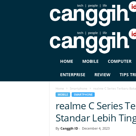
C
HOME
MOBILE
COMPUTER
A
N
ENTERPRISE
REVIEW
TIPS TR
G
G
Home
Smartphone
realme C Series Terbaru Baka
I
MOBILE
SMARTPHONE
H
realme C Series T
I
D
Standar Lebih Ting
By
Canggih ID
-
December 4, 2023