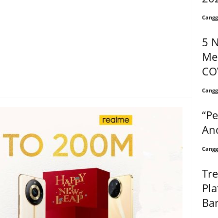
Cangg
5 N
Me
CO
Cangg
“P
An
Cangg
Tr
Pl
Ba