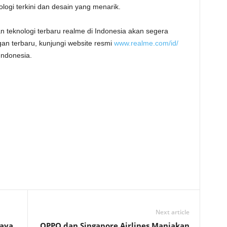
ogi terkini dan desain yang menarik.
an teknologi terbaru realme di Indonesia akan segera
n terbaru, kunjungi website resmi
www.realme.com/id/
Indonesia.
Next article
jaya
OPPO dan Singapore Airlines Manjakan