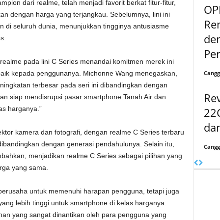
ion dari realme, telah menjadi favorit berkat fitur-fitur,
OP
rkan dengan harga yang terjangkau. Sebelumnya, lini ini
Re
an di seluruh dunia, menunjukkan tingginya antusiasme
de
s.
Pe
ealme pada lini C Series menandai komitmen merek ini
Cangg
rbaik kepada penggunanya. Michonne Wang menegaskan,
katan terbesar pada seri ini dibandingkan dengan
Re
an siap mendisrupsi pasar smartphone Tanah Air dan
as harganya.”
22C
da
ktor kamera dan fotografi, dengan realme C Series terbaru
dibandingkan dengan generasi pendahulunya. Selain itu,
Cangg
tambahkan, menjadikan realme C Series sebagai pilihan yang
harga yang sama.
ya berusaha untuk memenuhi harapan pengguna, tetapi juga
yang lebih tinggi untuk smartphone di kelas harganya.
ihan yang sangat dinantikan oleh para pengguna yang