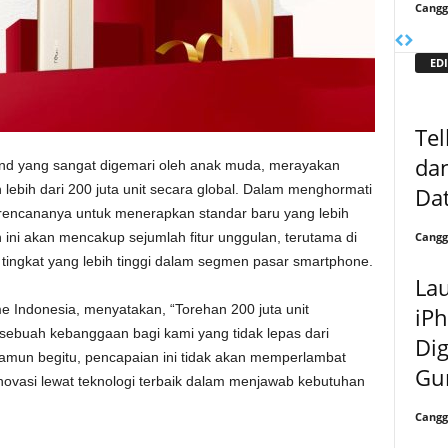
Cangg
EDI
Te
da
nd yang sangat digemari oleh anak muda, merayakan
lebih dari 200 juta unit secara global. Dalam menghormati
Dat
 rencananya untuk menerapkan standar baru yang lebih
Cangg
an ini akan mencakup sejumlah fitur unggulan, terutama di
 tingkat yang lebih tinggi dalam segmen pasar smartphone.
La
e Indonesia, menyatakan, “Torehan 200 juta unit
iPh
sebuah kebanggaan bagi kami yang tidak lepas dari
Di
amun begitu, pencapaian ini tidak akan memperlambat
Gu
novasi lewat teknologi terbaik dalam menjawab kebutuhan
Cangg