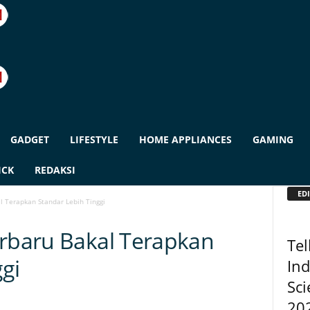
GADGET
LIFESTYLE
HOME APPLIANCES
GAMING
ICK
REDAKSI
EDI
l Terapkan Standar Lebih Tinggi
erbaru Bakal Terapkan
Tel
gi
In
Sc
20